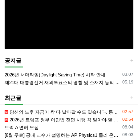
공지글
등록일
03.07
2026년 서머타임(Daylight Saving Time) 시작 안내
등록일
05.19
제21대 대통령선거 재외투표소의 명칭 및 소재지 등의 공고/올랜도 제외 투표소
최근글
등록일
02:57
당신의 노후 자금이 싹 다 날아갈 수도 있습니다, 롱텀케어 준비 하기
등록일
02:54
2026년 트럼프 정부 이민법 전면 시행 꼭 알아야 할 4가지!!
등록일
08.04
트럭 A 면허 모집
등록일
08.03
[8월 무료] 공대 교수가 설명하는 AP Physics1 물리 온라인 강의