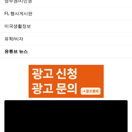
영주권/시민권
FL 행사게시판
미국생활정보
유학/비자
유튜브 뉴스