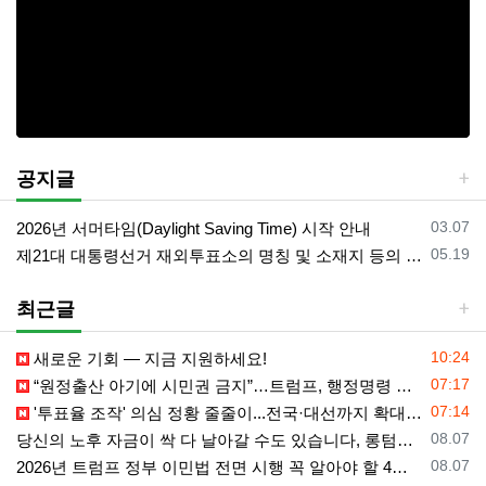
공지글
등록일
03.07
2026년 서머타임(Daylight Saving Time) 시작 안내
등록일
05.19
제21대 대통령선거 재외투표소의 명칭 및 소재지 등의 공고/올랜도 제외 투표소
최근글
등록일
10:24
새로운 기회 — 지금 지원하세요!
등록일
07:17
“원정출산 아기에 시민권 금지”…트럼프, 행정명령 서명
등록일
07:14
'투표율 조작' 의심 정황 줄줄이...전국·대선까지 확대되나
등록일
08.07
당신의 노후 자금이 싹 다 날아갈 수도 있습니다, 롱텀케어 준비 하기
등록일
08.07
2026년 트럼프 정부 이민법 전면 시행 꼭 알아야 할 4가지!!