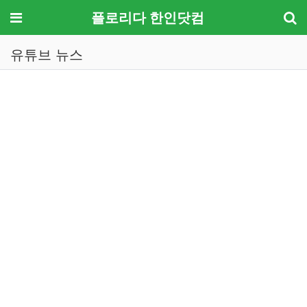
메뉴
플로리다 한인닷컴
유튜브 뉴스
기