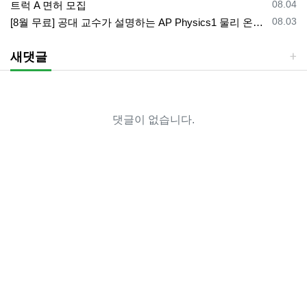
등록일
08.04
트럭 A 면허 모집
등록일
08.03
[8월 무료] 공대 교수가 설명하는 AP Physics1 물리 온라인 강의
새댓글
댓글이 없습니다.