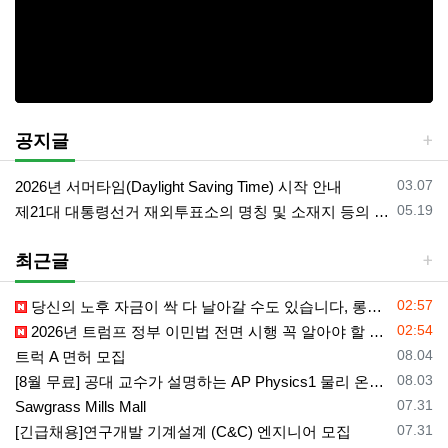
공지글
등록일
03.07
2026년 서머타임(Daylight Saving Time) 시작 안내
등록일
05.19
제21대 대통령선거 재외투표소의 명칭 및 소재지 등의 공고/올랜도 제외 투표소
최근글
등록일
02:57
당신의 노후 자금이 싹 다 날아갈 수도 있습니다, 롱텀케어 준비 하기
등록일
02:54
2026년 트럼프 정부 이민법 전면 시행 꼭 알아야 할 4가지!!
등록일
08.04
트럭 A 면허 모집
등록일
08.03
[8월 무료] 공대 교수가 설명하는 AP Physics1 물리 온라인 강의
등록일
07.31
Sawgrass Mills Mall
등록일
07.31
[긴급채용]연구개발 기계설계 (C&C) 엔지니어 모집