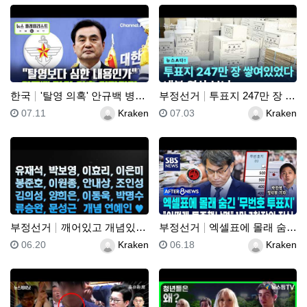
한국
'탈영 의혹' 안규백 병적 공개 거부에 한동훈 "탈영보…
부정선거
투표지 247만 장 쌓여있었다 내부 영상 보니
등록일
등록자
등록일
등록자
07.11
Kraken
07.03
Kraken
부정선거
깨어있고 개념있고 소신있는 박보영, 유재석, 이효리, …
부정선거
엑셀표에 몰래 숨긴 '무번호 투표지'.."어떻게 특종했…
등록일
등록자
등록일
등록자
06.20
Kraken
06.18
Kraken