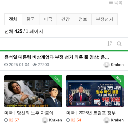
목록
유튜브 뉴스 분류 목록
전체
한국
미국
건강
정보
부정선거
전체
425
/ 1 페이지
게시물 
게시
윤석열 대통령 비상계엄과 부정 선거 의혹 풀 영상: 음…
등록일
조회
등록자
2025.01.04
27203
Kraken
New
New
미국
당신의 노후 자금이 싹 다 날아갈 수도 있습니다, 롱텀…
미국
2026년 트럼프 정부 이민법 전면 시행 꼭 알아야 할…
등록일
등록자
등록일
등록자
02:57
Kraken
02:54
Kraken