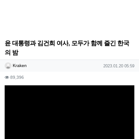
윤 대통령과 김건희 여사, 모두가 함께 즐긴 한국
의 밤
작성자 정보
작성
작성일
Kraken
2023.01.20 05:59
컨텐츠 정보
조회
89,396
본문