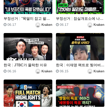
부정선거
"목덜미 잡고 팔목 비틀었다!"…"경찰, 민노총엔 아무…
부정선거
잠실개표소에 나온 외국인
등록일
등록자
등록일
등록자
06.17
Kraken
06.17
Kraken
한국
JTBC가 몰락한 이유
한국
이재명 팩트로 찢어버리는 중학생
등록일
등록자
등록일
등록자
06.16
Kraken
06.15
Kraken