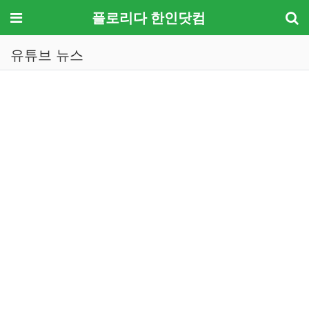
메뉴
플로리다 한인닷컴
유튜브 뉴스
기