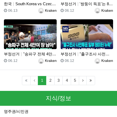
한국
South Korea vs Czechia Highlig…
부정선거
'쌍둥이 득표'는 869건!! "세쌍둥이 득표"?! 선…
등록일
등록자
등록일
등록자
06.13
Kraken
06.12
Kraken
부정선거
"송파구 전체 4만여 장 남아" 압색 들어가자 뒷북 해…
부정선거
"출구조사 사전투표 일부 데이터 누락"..조사 회사 '…
등록일
등록자
등록일
등록자
06.12
Kraken
06.12
Kraken
(current)
(next)
(last)
1
2
3
4
5
지식/정보
영주권/시민권