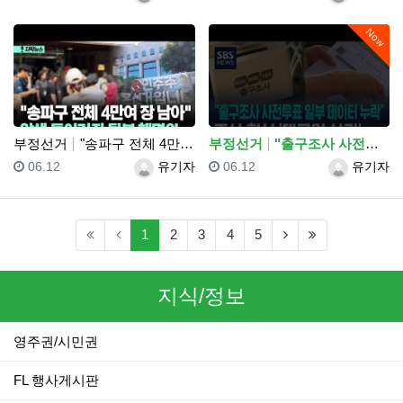
Now
부정선거
"송파구 전체 4만여 장 남아" 압색 들어가자 뒷북 해…
부정선거
"출구조사 사전투표 일부 데이터 누락"..조사 회사 '…
등록일
등록자
등록일
등록자
06.12
유기자
06.12
유기자
(current)
(next)
(last)
1
2
3
4
5
지식/정보
영주권/시민권
FL 행사게시판