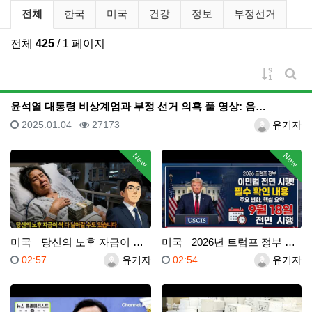
유튜브 뉴스 분류 목록
전체
한국
미국
건강
정보
부정선거
전체
425
/ 1 페이지
게시물 
게시
윤석열 대통령 비상계엄과 부정 선거 의혹 풀 영상: 음…
등록일
조회
등록자
2025.01.04
27173
유기자
New
New
미국
당신의 노후 자금이 싹 다 날아갈 수도 있습니다, 롱텀…
미국
2026년 트럼프 정부 이민법 전면 시행 꼭 알아야 할…
등록일
등록자
등록일
등록자
02:57
유기자
02:54
유기자