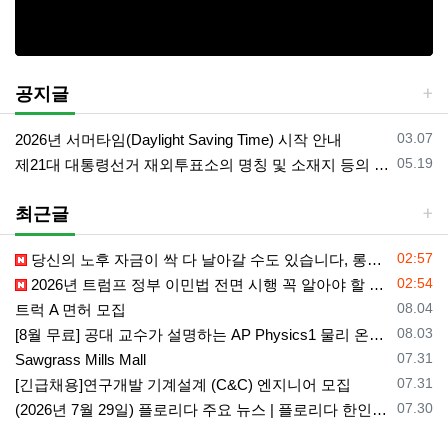
공지글
등록일
03.07
2026년 서머타임(Daylight Saving Time) 시작 안내
등록일
05.19
제21대 대통령선거 재외투표소의 명칭 및 소재지 등의 공고/올랜도 제외 투표소
최근글
등록일
02:57
당신의 노후 자금이 싹 다 날아갈 수도 있습니다, 롱텀케어 준비 하기
등록일
02:54
2026년 트럼프 정부 이민법 전면 시행 꼭 알아야 할 4가지!!
등록일
08.04
트럭 A 면허 모집
등록일
08.03
[8월 무료] 공대 교수가 설명하는 AP Physics1 물리 온라인 강의
등록일
07.31
Sawgrass Mills Mall
등록일
07.31
[긴급채용]연구개발 기계설계 (C&C) 엔지니어 모집
등록일
07.30
(2026년 7월 29일) 플로리다 주요 뉴스 | 플로리다 한인 닷컴