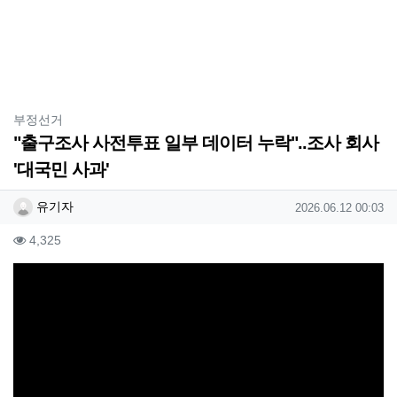
분류
부정선거
"출구조사 사전투표 일부 데이터 누락"..조사 회사
'대국민 사과'
작성자 정보
작성
작성일
유기자
2026.06.12 00:03
컨텐츠 정보
조회
4,325
본문