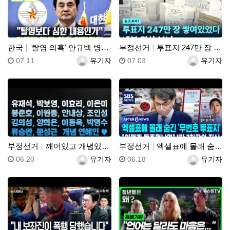
한국
'탈영 의혹' 안규백 병적 공개 거부에 한동훈 "탈영보…
부정선거
투표지 247만 장 쌓여있었다 내부 영상 보니
등록일
등록자
등록일
등록자
07.11
유기자
07.03
유기자
부정선거
깨어있고 개념있고 소신있는 박보영, 유재석, 이효리, …
부정선거
엑셀표에 몰래 숨긴 '무번호 투표지'.."어떻게 특종했…
등록일
등록자
등록일
등록자
06.20
유기자
06.18
유기자