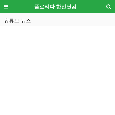
메뉴
플로리다 한인닷컴
유튜브 뉴스
기