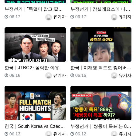
부정선거
"목덜미 잡고 팔목 비틀었다!"…"경찰, 민노총엔 아무…
부정선거
잠실개표소에 나온 외국인
등록일
등록자
등록일
등록자
06.17
유기자
06.17
유기자
한국
JTBC가 몰락한 이유
한국
이재명 팩트로 찢어버리는 중학생
등록일
등록자
등록일
등록자
06.16
유기자
06.15
유기자
한국
South Korea vs Czechia Highlig…
부정선거
'쌍둥이 득표'는 869건!! "세쌍둥이 득표"?! 선…
등록일
등록자
등록일
등록자
06.13
유기자
06.12
유기자