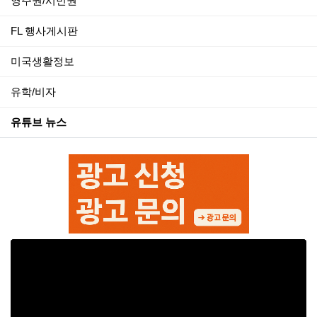
영주권/시민권
FL 행사게시판
미국생활정보
유학/비자
유튜브 뉴스