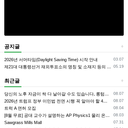
공지글
등록일
03.07
2026년 서머타임(Daylight Saving Time) 시작 안내
등록일
05.19
제21대 대통령선거 재외투표소의 명칭 및 소재지 등의 공고/올랜도 제외 투표소
최근글
등록일
08.07
당신의 노후 자금이 싹 다 날아갈 수도 있습니다, 롱텀케어 준비 하기
등록일
08.07
2026년 트럼프 정부 이민법 전면 시행 꼭 알아야 할 4가지!!
등록일
08.04
트럭 A 면허 모집
등록일
08.03
[8월 무료] 공대 교수가 설명하는 AP Physics1 물리 온라인 강의
등록일
07.31
Sawgrass Mills Mall