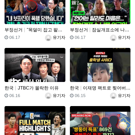
부정선거
"목덜미 잡고 팔목 비틀었다!"…"경찰, 민노총엔 아무…
부정선거
잠실개표소에 나온 외국인
등록일
등록자
등록일
등록자
06.17
유기자
06.17
유기자
한국
JTBC가 몰락한 이유
한국
이재명 팩트로 찢어버리는 중학생
등록일
등록자
등록일
등록자
06.16
유기자
06.15
유기자