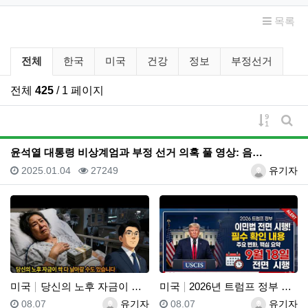
목록
유튜브 뉴스 분류 목록
전체
한국
미국
건강
정보
부정선거
전체
425
/ 1 페이지
게시물 
게시
윤석열 대통령 비상계엄과 부정 선거 의혹 풀 영상: 음…
등록일
조회
등록자
2025.01.04
27249
유기자
미국
당신의 노후 자금이 싹 다 날아갈 수도 있습니다, 롱텀…
미국
2026년 트럼프 정부 이민법 전면 시행 꼭 알아야 할…
등록일
등록자
등록일
등록자
08.07
유기자
08.07
유기자