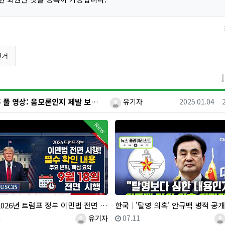
선거
등록자
등록일
윤석열 대통령 비상계엄과 부정 선거 의혹 풀 영상: 음모론인지 제발 보고 말하라! 왜(歪): 더 카르텔 ST…
유기자
2025.01.04
New
026년 트럼프 정부 이민법 전면 시행 꼭 알아야 할 4가지!!
한국
'탈영 의혹' 안규백 병적 공개 거부에 한동훈 "탈영보다 더한 내용
일
등록자
등록일
등
4
유기자
07.11