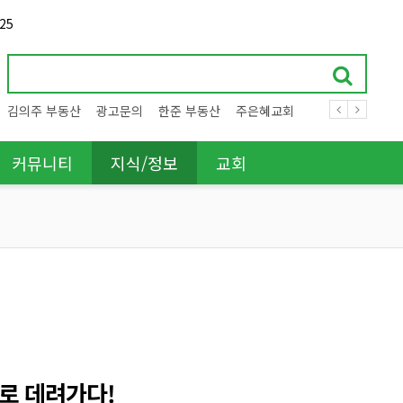
25
김의주 부동산
광고문의
한준 부동산
주은혜교회
커뮤니티
지식/정보
교회
로 데려가다!