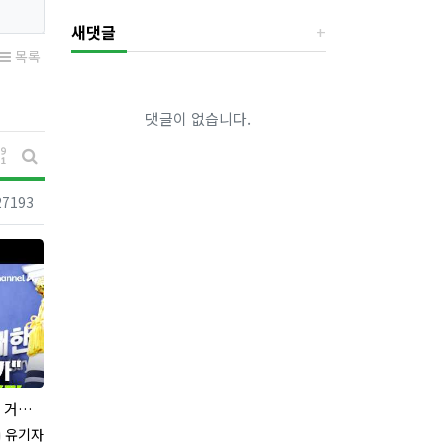
새댓글
목록
댓글이 없습니다.
게시물 정렬
게시판 검색
조회
27193
 있나"
록자
유기자