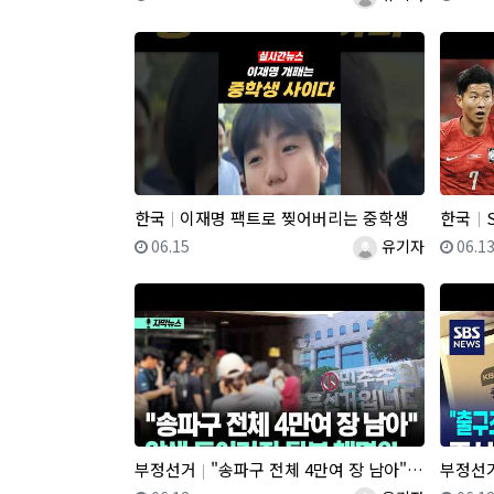
한국
이재명 팩트로 찢어버리는 중학생
한국
S
등록일
등록자
등록
06.15
유기자
06.1
부정선거
"송파구 전체 4만여 장 남아" 압색 들어가자 뒷북 해명
부정선