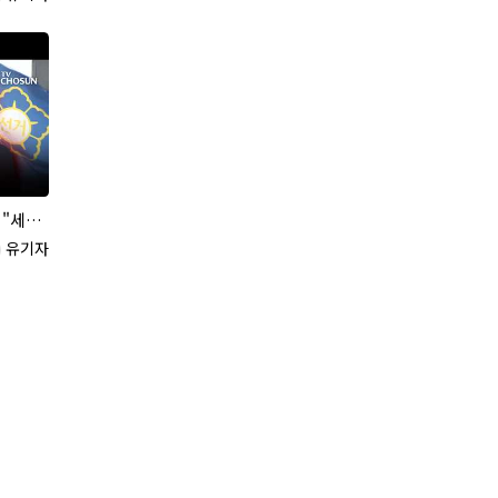
방선거 논란
록자
유기자