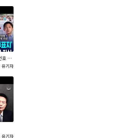
천장의 진실
록자
유기자
록자
유기자