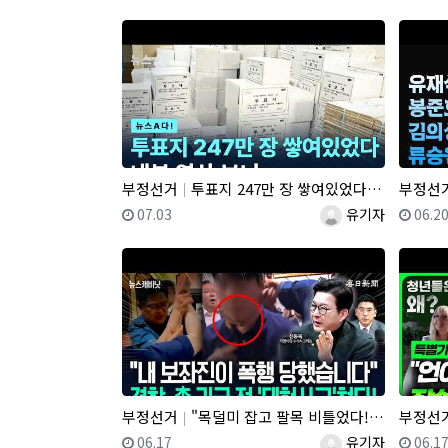
부정선거
투표지 247만 장 쌓여있었다 내부 영상 보니
부정선
등록일
등록자
등록
07.03
유기자
06.2
부정선거
"목덜미 잡고 팔목 비틀었다!"…"경찰, 민노총엔 아무 말도 못하면서!"
부정선
등록일
등록자
등록
06.17
유기자
06.1