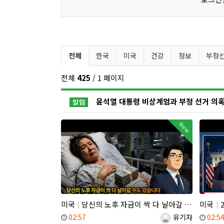
유튜브 뉴스 분류 목록
전체
한국
미국
건강
정보
부정
전체
425
/ 1 페이지
공지사항
New
미국
당신의 노후 자금이 싹 다 날아갈 수도 있습니다, 롱텀케어 준비 하기
미국
2
등록일
등록자
등록
02:57
유기자
02:5