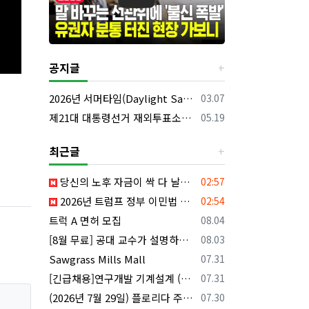
공지글
등록일
2026년 서머타임(Daylight Saving Time) 시작 안내
03.07
등록일
제21대 대통령선거 재외투표소의 명칭 및 소재지 등의 공고/올랜도 제외 투표소
05.19
최근글
등록일
당신의 노후 자금이 싹 다 날아갈 수도 있습니다, 롱텀케어 준비 하기
02:57
등록일
2026년 트럼프 정부 이민법 전면 시행 꼭 알아야 할 4가지!!
02:54
등록일
트럭 A 면허 모집
08.04
등록일
[8월 무료] 공대 교수가 설명하는 AP Physics1 물리 온라인 강의
08.03
등록일
Sawgrass Mills Mall
07.31
등록일
[긴급채용]연구개발 기계설계 (C&C) 엔지니어 모집
07.31
등록일
(2026년 7월 29일) 플로리다 주요 뉴스 | 플로리다 한인 닷컴
07.30