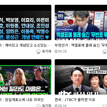
거
깨어있고 개념있고 소신있는 박보영, 유재석, 이효리, 박명수, 조인성, 안내상 등 깨시민 배우 가수 감독님들…
부정선거
엑셀표에 몰래 숨긴 '무번호 투표지'.."어떻게 특종했냐면" 1만 7
일
등록자
등록일
등
0
유기자
06.18
거
잠실개표소에 나온 외국인
한국
JTBC가 몰락한 이유
일
등록자
등록일
등
7
유기자
06.16