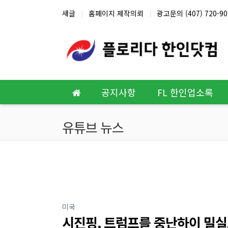
상단 네비
새글
홈페이지 제작의뢰
광고문의 (407) 720-90
메인 메뉴
공지사항
FL 한인업소록
유튜브 뉴스
분류
미국
시진핑, 트럼프를 중난하이 밀실