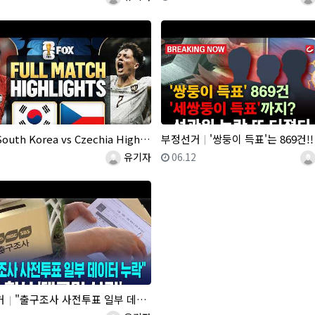
outh Korea vs Czechia Highlights
부정선거
'쌍둥이 득표'는 869건!! "세쌍둥이 득표"?! 선관위 지
일
등록자
등록일
등
3
유기자
06.12
거
"출구조사 사전투표 일부 데이터 누락"..조사 회사 '대국민 사과'