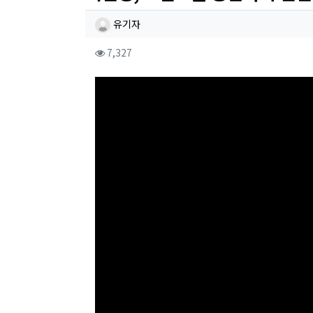
작성자 정보
작성
유기자
컨텐츠 정보
조회
7,327
본문