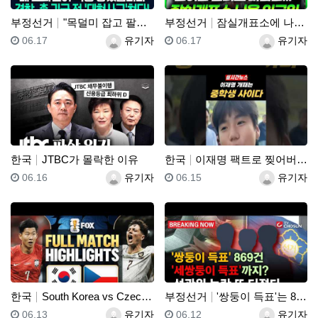
부정선거
"목덜미 잡고 팔목 비틀었다!"…"경찰, 민노총엔 아무…
부정선거
잠실개표소에 나온 외국인
등록일
등록자
등록일
등록자
06.17
유기자
06.17
유기자
한국
JTBC가 몰락한 이유
한국
이재명 팩트로 찢어버리는 중학생
등록일
등록자
등록일
등록자
06.16
유기자
06.15
유기자
한국
South Korea vs Czechia Highlig…
부정선거
'쌍둥이 득표'는 869건!! "세쌍둥이 득표"?! 선…
등록일
등록자
등록일
등록자
06.13
유기자
06.12
유기자