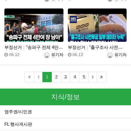
부정선거
"송파구 전체 4만여 장 남아" 압색 들어가자 뒷북 해…
부정선거
"출구조사 사전투표 일부 데이터 누락"..조사 회사 '…
등록일
등록자
등록일
등록자
06.12
유기자
06.12
유기자
(current)
(next)
(last)
1
2
3
4
5
지식/정보
영주권/시민권
FL 행사게시판