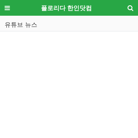
메뉴
플로리다 한인닷컴
유튜브 뉴스
기