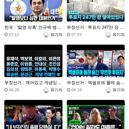
한국
'탈영 의혹' 안규백 병적 공개 거부에 한동훈 "탈영보…
부정선거
투표지 247만 장 쌓여있었다 내부 영상 보니
등록일
등록자
등록일
등록자
07.11
유기자
07.03
유기자
부정선거
깨어있고 개념있고 소신있는 박보영, 유재석, 이효리, …
부정선거
엑셀표에 몰래 숨긴 '무번호 투표지'.."어떻게 특종했…
등록일
등록자
등록일
등록자
06.20
유기자
06.18
유기자