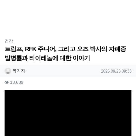
분류
건강
트럼프, RFK 주니어, 그리고 오즈 박사의 자폐증
발병률과 타이레놀에 대한 이야기
작성자 정보
작성
작성일
유기자
2025.09.23 09:33
컨텐츠 정보
조회
13,639
본문