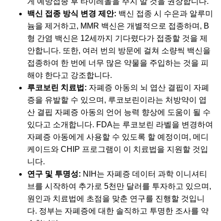
게 예방접종 후 타이레놀을 주지 말 것을 권장합니다.
백신 접종 방식 변경 제안:
백신 접종 시 수은과 알루미
늄을 제거하고, MMR 백신은 개별적으로 접종하며, B
형 간염 백신은 12세까지 기다렸다가 접종할 것을 제
안합니다. 또한, 여러 번의 방문에 걸쳐 소량씩 백신을
접종하여 한 번에 너무 많은 약물을 주입하는 것을 피
해야 한다고 강조합니다.
루코보린 치료법:
자폐증 아동의 뇌 엽산 결핍이 자폐
증을 유발할 수 있으며, 루코보린이라는 처방약이 엽
산 결핍 자폐증 아동의 언어 능력 향상에 도움이 될 수
있다고 소개합니다. FDA는 루코보린 라벨을 변경하여
자폐증 아동에게 사용할 수 있도록 할 예정이며, 메디
케이드와 CHIP 프로그램이 이 치료법을 지원할 것입
니다.
연구 및 투명성:
NIH는 자폐증 데이터 과학 이니셔티
브를 시작하여 추가로 5천만 달러를 투자하고 있으며,
원인과 치료법에 초점을 맞춘 연구를 진행할 것입니
다. 정부는 자폐증에 대한 솔직하고 투명한 조사를 약