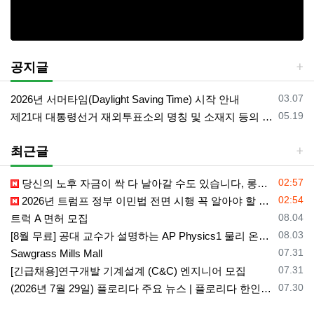
공지글
등록일
03.07
2026년 서머타임(Daylight Saving Time) 시작 안내
등록일
05.19
제21대 대통령선거 재외투표소의 명칭 및 소재지 등의 공고/올랜도 제외 투표소
최근글
등록일
02:57
당신의 노후 자금이 싹 다 날아갈 수도 있습니다, 롱텀케어 준비 하기
등록일
02:54
2026년 트럼프 정부 이민법 전면 시행 꼭 알아야 할 4가지!!
등록일
08.04
트럭 A 면허 모집
등록일
08.03
[8월 무료] 공대 교수가 설명하는 AP Physics1 물리 온라인 강의
등록일
07.31
Sawgrass Mills Mall
등록일
07.31
[긴급채용]연구개발 기계설계 (C&C) 엔지니어 모집
등록일
07.30
(2026년 7월 29일) 플로리다 주요 뉴스 | 플로리다 한인 닷컴