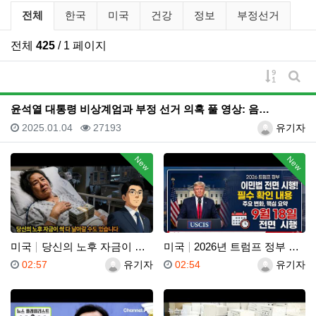
유튜브 뉴스 분류 목록
전체
한국
미국
건강
정보
부정선거
전체
425
/ 1 페이지
게시물 
게시
윤석열 대통령 비상계엄과 부정 선거 의혹 풀 영상: 음…
등록일
조회
등록자
2025.01.04
27193
유기자
New
New
미국
당신의 노후 자금이 싹 다 날아갈 수도 있습니다, 롱텀…
미국
2026년 트럼프 정부 이민법 전면 시행 꼭 알아야 할…
등록일
등록자
등록일
등록자
02:57
유기자
02:54
유기자