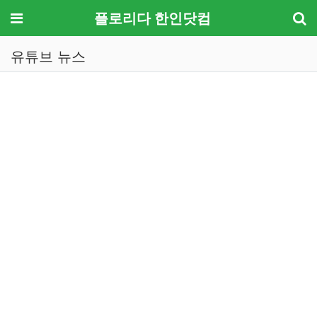
메뉴
플로리다 한인닷컴
유튜브 뉴스
기