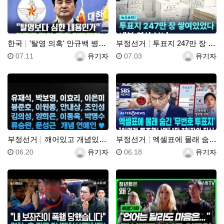
한국
'탈영 의혹' 안규백 병적 공개 거부에 한동훈 "탈영보…
부정선거
투표지 247만 장 쌓여있었다 내부 영상 보니
등록일
등록자
등록일
등록자
07.11
유기자
07.03
유기자
부정선거
깨어있고 개념있고 소신있는 박보영, 유재석, 이효리, …
부정선거
엑셀표에 몰래 숨긴 '무번호 투표지'.."어떻게 특종했…
등록일
등록자
등록일
등록자
06.20
유기자
06.18
유기자