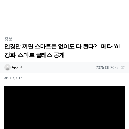
분류
정보
안경만 끼면 스마트폰 없이도 다 된다?...메타 'AI
강화' 스마트 글래스 공개
작성자 정보
작성
작성일
유기자
2025.09.20 05:32
컨텐츠 정보
조회
13,797
본문