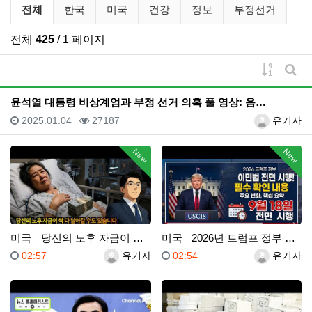
유튜브 뉴스 분류 목록
전체
한국
미국
건강
정보
부정선거
전체
425
/ 1 페이지
게시물 
게시
윤석열 대통령 비상계엄과 부정 선거 의혹 풀 영상: 음…
등록일
조회
등록자
2025.01.04
27187
유기자
New
New
미국
당신의 노후 자금이 싹 다 날아갈 수도 있습니다, 롱텀…
미국
2026년 트럼프 정부 이민법 전면 시행 꼭 알아야 할…
등록일
등록자
등록일
등록자
02:57
유기자
02:54
유기자