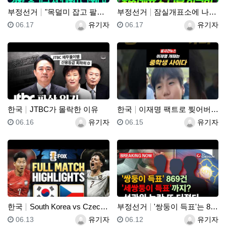
부정선거
"목덜미 잡고 팔목 비틀었다!"…"경찰, 민노총엔 아무…
부정선거
잠실개표소에 나온 외국인
등록일
등록자
등록일
등록자
06.17
유기자
06.17
유기자
한국
JTBC가 몰락한 이유
한국
이재명 팩트로 찢어버리는 중학생
등록일
등록자
등록일
등록자
06.16
유기자
06.15
유기자
한국
South Korea vs Czechia Highlig…
부정선거
'쌍둥이 득표'는 869건!! "세쌍둥이 득표"?! 선…
등록일
등록자
등록일
등록자
06.13
유기자
06.12
유기자