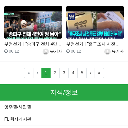
부정선거
"송파구 전체 4만여 장 남아" 압색 들어가자 뒷북 해…
부정선거
"출구조사 사전투표 일부 데이터 누락"..조사 회사 '…
등록일
등록자
등록일
등록자
06.12
유기자
06.12
유기자
(current)
(next)
(last)
1
2
3
4
5
지식/정보
영주권/시민권
FL 행사게시판