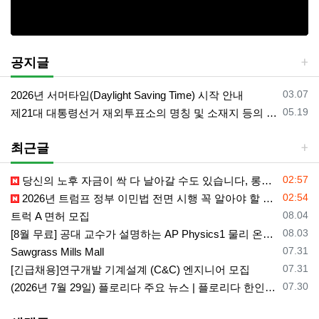
공지글
등록일
03.07
2026년 서머타임(Daylight Saving Time) 시작 안내
등록일
05.19
제21대 대통령선거 재외투표소의 명칭 및 소재지 등의 공고/올랜도 제외 투표소
최근글
등록일
02:57
당신의 노후 자금이 싹 다 날아갈 수도 있습니다, 롱텀케어 준비 하기
등록일
02:54
2026년 트럼프 정부 이민법 전면 시행 꼭 알아야 할 4가지!!
등록일
08.04
트럭 A 면허 모집
등록일
08.03
[8월 무료] 공대 교수가 설명하는 AP Physics1 물리 온라인 강의
등록일
07.31
Sawgrass Mills Mall
등록일
07.31
[긴급채용]연구개발 기계설계 (C&C) 엔지니어 모집
등록일
07.30
(2026년 7월 29일) 플로리다 주요 뉴스 | 플로리다 한인 닷컴