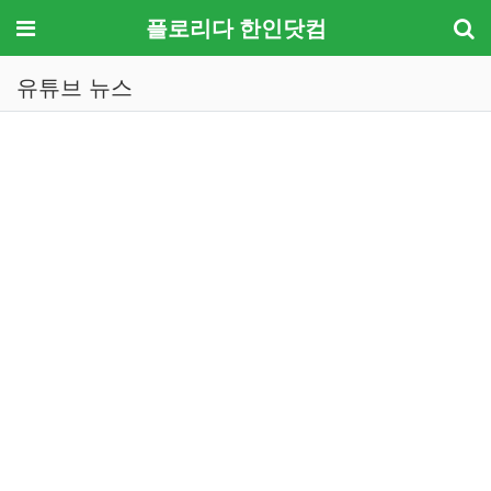
메뉴
플로리다 한인닷컴
유튜브 뉴스
기