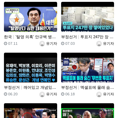
한국
'탈영 의혹' 안규백 병적 공개 거부에 한동훈 "탈영보…
부정선거
투표지 247만 장 쌓여있었다 내부 영상 보니
등록일
등록자
등록일
등록자
07.11
유기자
07.03
유기자
부정선거
깨어있고 개념있고 소신있는 박보영, 유재석, 이효리, …
부정선거
엑셀표에 몰래 숨긴 '무번호 투표지'.."어떻게 특종했…
등록일
등록자
등록일
등록자
06.20
유기자
06.18
유기자