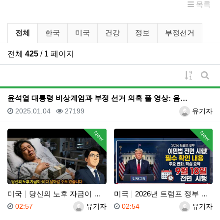
목록
유튜브 뉴스 분류 목록
전체
한국
미국
건강
정보
부정선거
전체
425
/ 1 페이지
게시물 
게시
윤석열 대통령 비상계엄과 부정 선거 의혹 풀 영상: 음…
등록일
조회
등록자
2025.01.04
27199
유기자
New
New
미국
당신의 노후 자금이 싹 다 날아갈 수도 있습니다, 롱텀…
미국
2026년 트럼프 정부 이민법 전면 시행 꼭 알아야 할…
등록일
등록자
등록일
등록자
02:57
유기자
02:54
유기자