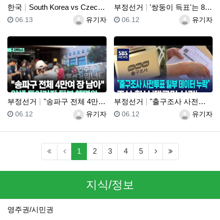
한국
South Korea vs Czechia Highlig…
부정선거
'쌍둥이 득표'는 869건!! "세쌍둥이 득표"?! 선…
등록일
등록자
등록일
등록자
06.13
유기자
06.12
유기자
부정선거
"송파구 전체 4만여 장 남아" 압색 들어가자 뒷북 해…
부정선거
"출구조사 사전투표 일부 데이터 누락"..조사 회사 '…
등록일
등록자
등록일
등록자
06.12
유기자
06.12
유기자
(current)
(next)
(last)
1
2
3
4
5
지식/정보
영주권/시민권