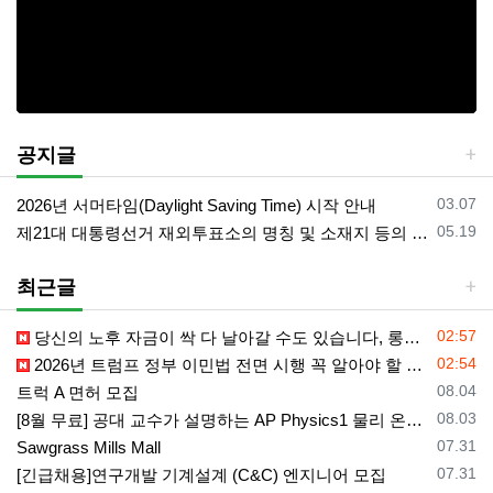
공지글
등록일
03.07
2026년 서머타임(Daylight Saving Time) 시작 안내
등록일
05.19
제21대 대통령선거 재외투표소의 명칭 및 소재지 등의 공고/올랜도 제외 투표소
최근글
등록일
02:57
당신의 노후 자금이 싹 다 날아갈 수도 있습니다, 롱텀케어 준비 하기
등록일
02:54
2026년 트럼프 정부 이민법 전면 시행 꼭 알아야 할 4가지!!
등록일
08.04
트럭 A 면허 모집
등록일
08.03
[8월 무료] 공대 교수가 설명하는 AP Physics1 물리 온라인 강의
등록일
07.31
Sawgrass Mills Mall
등록일
07.31
[긴급채용]연구개발 기계설계 (C&C) 엔지니어 모집