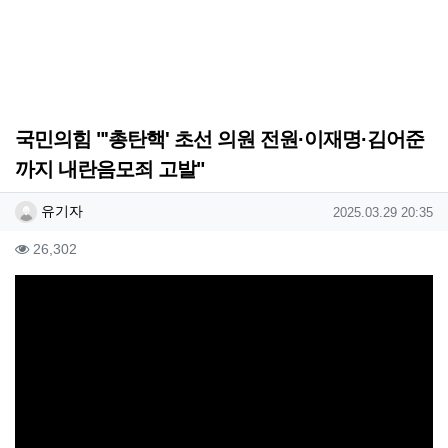
국민의힘 "'총탄핵' 초선 의원 전원·이재명·김어준
까지 내란음모죄 고발"
작성자 정보
작성
작성일
유기자
2025.03.29 20:35
컨텐츠 정보
조회
26,302
본문