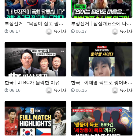
부정선거
"목덜미 잡고 팔목 비틀었다!"…"경찰, 민노총엔 아무…
부정선거
잠실개표소에 나온 외국인
등록일
등록자
등록일
등록자
06.17
유기자
06.17
유기자
한국
JTBC가 몰락한 이유
한국
이재명 팩트로 찢어버리는 중학생
등록일
등록자
등록일
등록자
06.16
유기자
06.15
유기자