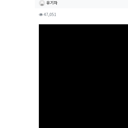
작성자 정보
작성
유기자
컨텐츠 정보
조회
47,051
본문