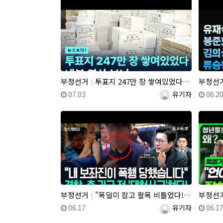
부정선거
투표지 247만 장 쌓여있었다 내부 영상 보니
부정선
등록일
등록자
등록
07.03
유기자
06.2
부정선거
"목덜미 잡고 팔목 비틀었다!"…"경찰, 민노총엔 아무 말도 못하면서!"
부정선
등록일
등록자
등록
06.17
유기자
06.1