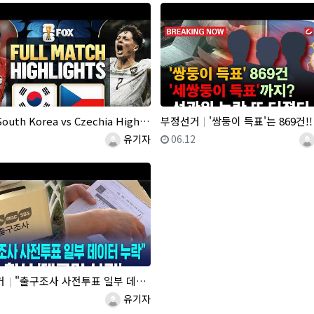
outh Korea vs Czechia Highlights
부정선거
'쌍둥이 득표'는 869건!! "세쌍둥이 득표"?! 선관위 지
일
등록자
등록일
등
3
유기자
06.12
거
"출구조사 사전투표 일부 데이터 누락"..조사 회사 '대국민 사과'
일
등록자
2
유기자