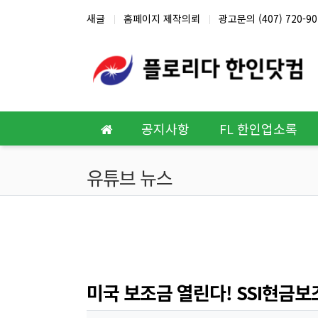
상단 네비
새글
홈페이지 제작의뢰
광고문의 (407) 720-90
메인 메뉴
공지사항
FL 한인업소록
유튜브 뉴스
미국 보조금 열린다! SSI현금보