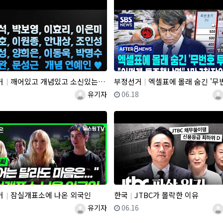
거
깨어있고 개념있고 소신있는 박보영, 유재석, 이효리, 박명수, 조인성, 안내상 등 깨시민 배우 가수 감독님들…
부정선거
엑셀표에 몰래 숨긴 '무번호 투표지'.."어떻게 특종했냐면" 1만 7
일
등록자
등록일
등
0
유기자
06.18
거
잠실개표소에 나온 외국인
한국
JTBC가 몰락한 이유
일
등록자
등록일
등
7
유기자
06.16