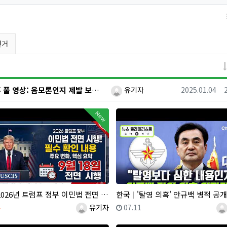
선거
등록자
등록일
윤석열 대통령 비상계엄과 부정 선거 의혹 풀 영상: 음모론인지 제발 보고 말하라! 왜(歪): 더 카르텔 ST…
유기자
2025.01.04
New
026년 트럼프 정부 이민법 전면 시행 꼭 알아야 할 4가지!!
한국
'탈영 의혹' 안규백 병적 공개 거부에 한동훈 "탈영보다 더한 내용
일
등록자
등록일
등
4
유기자
07.11