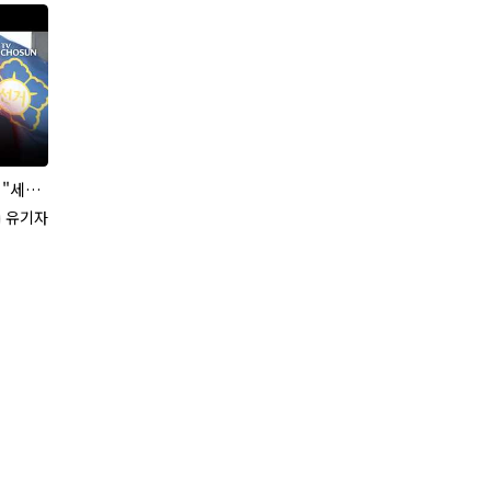
방선거 논란
록자
유기자