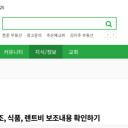
25
한준 부동산
광고문의
주은혜교회
김의주 부동산
커뮤니티
지식/정보
교회
조, 식품, 렌트비 보조내용 확인하기