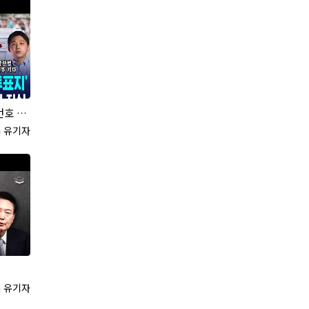
천장의 진실
록자
유기자
록자
유기자