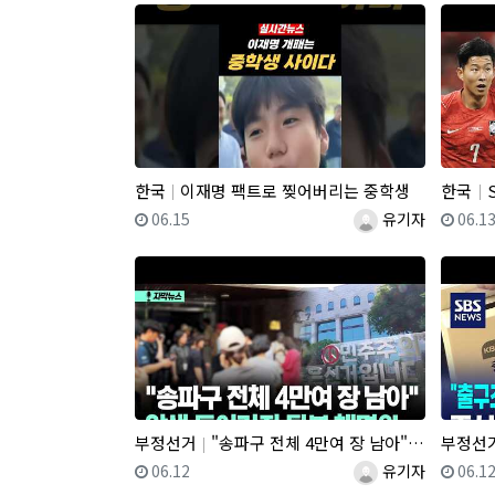
한국
이재명 팩트로 찢어버리는 중학생
한국
S
등록일
등록자
등록
06.15
유기자
06.1
부정선거
"송파구 전체 4만여 장 남아" 압색 들어가자 뒷북 해명
부정선
등록일
등록자
등록
06.12
유기자
06.1