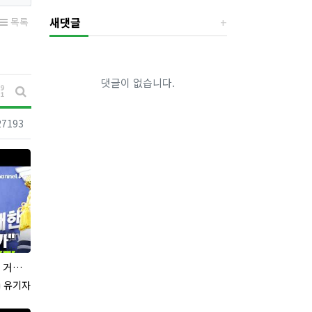
새댓글
목록
댓글이 없습니다.
게시물 정렬
게시판 검색
조회
27193
 있나"
록자
유기자