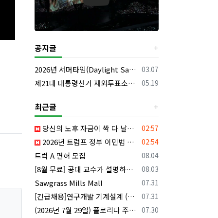
공지글
등록일
2026년 서머타임(Daylight Saving Time) 시작 안내
03.07
등록일
제21대 대통령선거 재외투표소의 명칭 및 소재지 등의 공고/올랜도 제외 투표소
05.19
최근글
등록일
당신의 노후 자금이 싹 다 날아갈 수도 있습니다, 롱텀케어 준비 하기
02:57
등록일
2026년 트럼프 정부 이민법 전면 시행 꼭 알아야 할 4가지!!
02:54
등록일
트럭 A 면허 모집
08.04
등록일
[8월 무료] 공대 교수가 설명하는 AP Physics1 물리 온라인 강의
08.03
등록일
Sawgrass Mills Mall
07.31
등록일
[긴급채용]연구개발 기계설계 (C&C) 엔지니어 모집
07.31
등록일
(2026년 7월 29일) 플로리다 주요 뉴스 | 플로리다 한인 닷컴
07.30