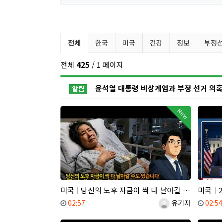
유튜브 뉴스 분류 목록
전체
한국
미국
건강
정보
부정
전체
425
/ 1 페이지
공지사항
New
미국
당신의 노후 자금이 싹 다 날아갈 수도 있습니다, 롱텀케어 준비 하기
미국
2
등록일
등록자
등록
02:57
유기자
02:5