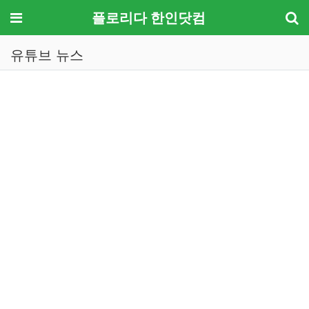
메뉴
플로리다 한인닷컴
유튜브 뉴스
기