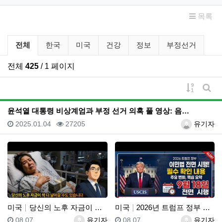
목록
유튜브 뉴스 분류 목록
전체
한국
미국
건강
정보
부정선거
전체
425
/ 1 페이지
게시물 
게시
윤석열 대통령 비상계엄과 부정 선거 의혹 풀 영상: 음…
등록일
조회
등록자
2025.01.04
27205
유기자
미국
당신의 노후 자금이 싹 다 날아갈 수도 있습니다, 롱텀…
미국
2026년 트럼프 정부 이민법 전면 시행 꼭 알아야 할…
등록일
등록자
등록일
등록자
08.07
유기자
08.07
유기자