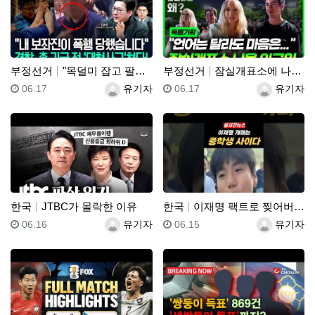
부정선거
"목덜미 잡고 팔목 비틀었다!"…"경찰, 민노총엔 아무…
부정선거
잠실개표소에 나온 외국인
등록일
등록자
등록일
등록자
06.17
유기자
06.17
유기자
한국
JTBC가 몰락한 이유
한국
이재명 팩트로 찢어버리는 중학생
등록일
등록자
등록일
등록자
06.16
유기자
06.15
유기자