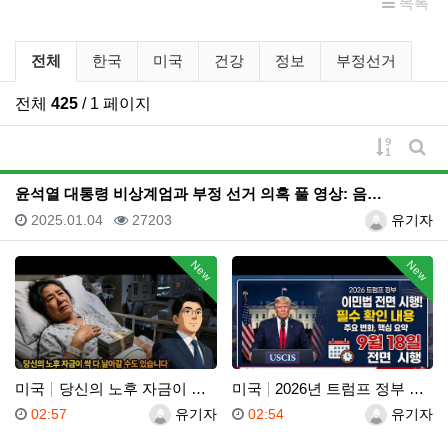
목록
유튜브 뉴스 분류 목록
전체
한국
미국
건강
정보
부정선거
전체
425
/ 1 페이지
게시물 
게시
윤석열 대통령 비상계엄과 부정 선거 의혹 풀 영상: 음…
등록일
조회
등록자
2025.01.04
27203
유기자
New
New
미국
당신의 노후 자금이 싹 다 날아갈 수도 있습니다, 롱텀…
미국
2026년 트럼프 정부 이민법 전면 시행 꼭 알아야 할…
등록일
등록자
등록일
등록자
02:57
유기자
02:54
유기자