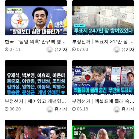
한국
'탈영 의혹' 안규백 병적 공개 거부에 한동훈 "탈영보…
부정선거
투표지 247만 장 쌓여있었다 내부 영상 보니
등록일
등록자
등록일
등록자
07.11
유기자
07.03
유기자
부정선거
깨어있고 개념있고 소신있는 박보영, 유재석, 이효리, …
부정선거
엑셀표에 몰래 숨긴 '무번호 투표지'.."어떻게 특종했…
등록일
등록자
등록일
등록자
06.20
유기자
06.18
유기자