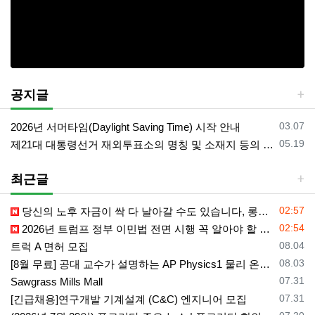
공지글
등록일
03.07
2026년 서머타임(Daylight Saving Time) 시작 안내
등록일
05.19
제21대 대통령선거 재외투표소의 명칭 및 소재지 등의 공고/올랜도 제외 투표소
최근글
등록일
02:57
당신의 노후 자금이 싹 다 날아갈 수도 있습니다, 롱텀케어 준비 하기
등록일
02:54
2026년 트럼프 정부 이민법 전면 시행 꼭 알아야 할 4가지!!
등록일
08.04
트럭 A 면허 모집
등록일
08.03
[8월 무료] 공대 교수가 설명하는 AP Physics1 물리 온라인 강의
등록일
07.31
Sawgrass Mills Mall
등록일
07.31
[긴급채용]연구개발 기계설계 (C&C) 엔지니어 모집