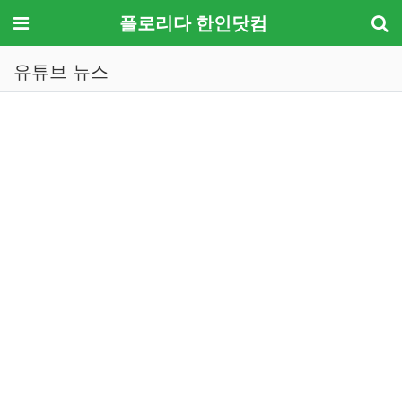
메뉴
플로리다 한인닷컴
유튜브 뉴스
기