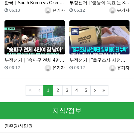
한국
South Korea vs Czechia Highlig…
부정선거
'쌍둥이 득표'는 869건!! "세쌍둥이 득표"?! 선…
등록일
등록자
등록일
등록자
06.13
유기자
06.12
유기자
부정선거
"송파구 전체 4만여 장 남아" 압색 들어가자 뒷북 해…
부정선거
"출구조사 사전투표 일부 데이터 누락"..조사 회사 '…
등록일
등록자
등록일
등록자
06.12
유기자
06.12
유기자
(current)
(next)
(last)
1
2
3
4
5
지식/정보
영주권/시민권