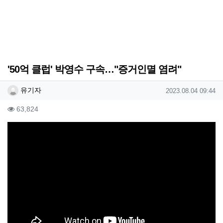
'50억 클럽' 박영수 구속…"증거인멸 염려"
작성자 정보
작성
작성일
유기자
2023.08.04 09:44
컨텐츠 정보
조회
63,824
본문