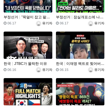
부정선거
"목덜미 잡고 팔목 비틀었다!"…"경찰, 민노총엔 아무…
부정선거
잠실개표소에 나온 외국인
등록일
등록자
등록일
등록자
06.17
유기자
06.17
유기자
한국
JTBC가 몰락한 이유
한국
이재명 팩트로 찢어버리는 중학생
등록일
등록자
등록일
등록자
06.16
유기자
06.15
유기자