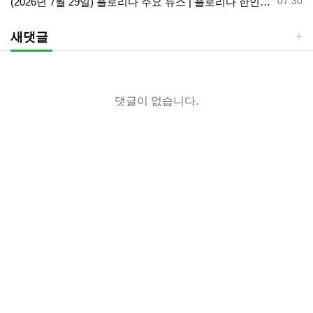
등록일
07.30
(2026년 7월 29일) 플로리다 주요 뉴스 | 플로리다 한인 닷컴
새댓글
댓글이 없습니다.