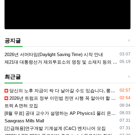
공지글
등록일
03.07
2026년 서머타임(Daylight Saving Time) 시작 안내
등록일
05.19
제21대 대통령선거 재외투표소의 명칭 및 소재지 등의 공고/올랜도 제외 투표소
최근글
등록일
02:57
당신의 노후 자금이 싹 다 날아갈 수도 있습니다, 롱텀케어 준비 하기
등록일
02:54
2026년 트럼프 정부 이민법 전면 시행 꼭 알아야 할 4가지!!
등록일
08.04
트럭 A 면허 모집
등록일
08.03
[8월 무료] 공대 교수가 설명하는 AP Physics1 물리 온라인 강의
등록일
07.31
Sawgrass Mills Mall
등록일
07.31
[긴급채용]연구개발 기계설계 (C&C) 엔지니어 모집