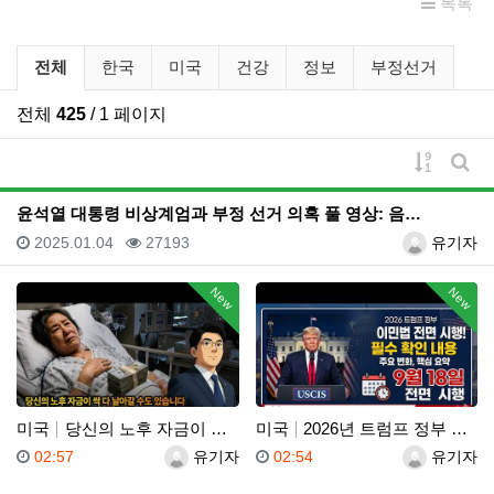
목록
유튜브 뉴스 분류 목록
전체
한국
미국
건강
정보
부정선거
전체
425
/ 1 페이지
게시물 
게시
윤석열 대통령 비상계엄과 부정 선거 의혹 풀 영상: 음…
등록일
조회
등록자
2025.01.04
27193
유기자
New
New
미국
당신의 노후 자금이 싹 다 날아갈 수도 있습니다, 롱텀…
미국
2026년 트럼프 정부 이민법 전면 시행 꼭 알아야 할…
등록일
등록자
등록일
등록자
02:57
유기자
02:54
유기자