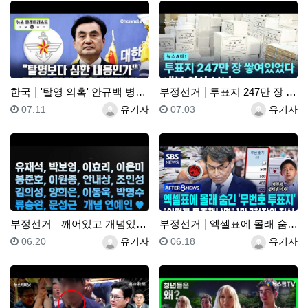
한국
'탈영 의혹' 안규백 병적 공개 거부에 한동훈 "탈영보…
부정선거
투표지 247만 장 쌓여있었다 내부 영상 보니
등록일
등록자
등록일
등록자
07.11
유기자
07.03
유기자
부정선거
깨어있고 개념있고 소신있는 박보영, 유재석, 이효리, …
부정선거
엑셀표에 몰래 숨긴 '무번호 투표지'.."어떻게 특종했…
등록일
등록자
등록일
등록자
06.20
유기자
06.18
유기자