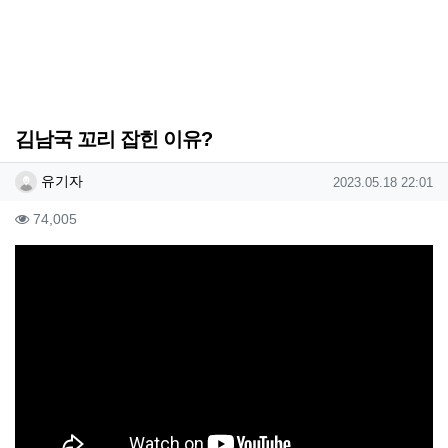
김남국 꼬리 잡힌 이유?
작성자 정보
작성
작성일
유기자
2023.05.18 22:01
컨텐츠 정보
조회
74,005
본문