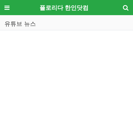
메뉴
플로리다 한인닷컴
유튜브 뉴스
기