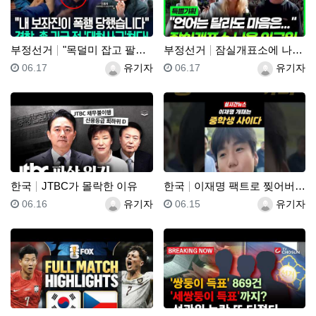
부정선거
"목덜미 잡고 팔목 비틀었다!"…"경찰, 민노총엔 아무…
부정선거
잠실개표소에 나온 외국인
등록일
등록자
등록일
등록자
06.17
유기자
06.17
유기자
한국
JTBC가 몰락한 이유
한국
이재명 팩트로 찢어버리는 중학생
등록일
등록자
등록일
등록자
06.16
유기자
06.15
유기자