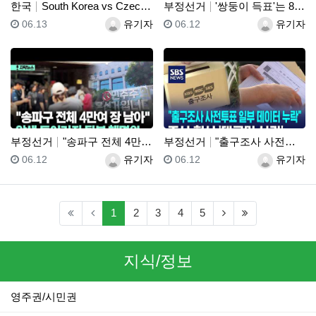
한국
South Korea vs Czechia Highlig…
부정선거
'쌍둥이 득표'는 869건!! "세쌍둥이 득표"?! 선…
등록일
등록자
등록일
등록자
06.13
유기자
06.12
유기자
부정선거
"송파구 전체 4만여 장 남아" 압색 들어가자 뒷북 해…
부정선거
"출구조사 사전투표 일부 데이터 누락"..조사 회사 '…
등록일
등록자
등록일
등록자
06.12
유기자
06.12
유기자
(current)
(next)
(last)
1
2
3
4
5
지식/정보
영주권/시민권