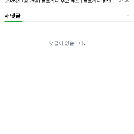
등록일
07.30
(2026년 7월 29일) 플로리다 주요 뉴스 | 플로리다 한인 닷컴
새댓글
댓글이 없습니다.