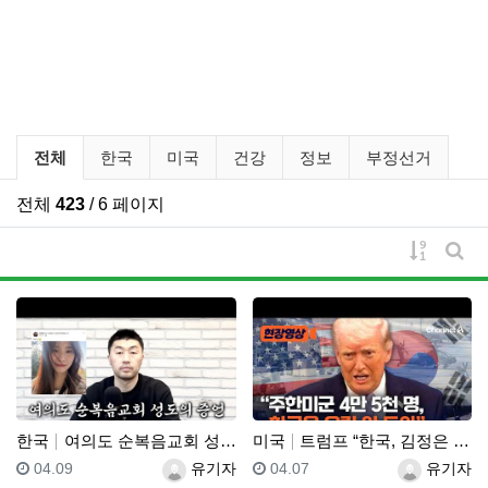
유튜브 뉴스 분류 목록
전체
한국
미국
건강
정보
부정선거
전체
423
/ 6 페이지
게시물 
게시
한국
여의도 순복음교회 성도의 증언, 부활절의 배도
미국
트럼프 “한국, 김정은 옆에 주한미군 두고 있는데 우리…
등록일
등록자
등록일
등록자
04.09
유기자
04.07
유기자