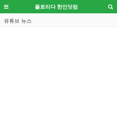
메뉴
플로리다 한인닷컴
유튜브 뉴스
기