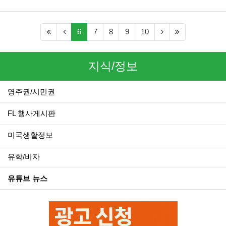
(first)
(previous)
(current)
(next)
(last)
6
7
8
9
10
지식/정보
영주권/시민권
FL 행사게시판
미국생활정보
유학/비자
유튜브 뉴스