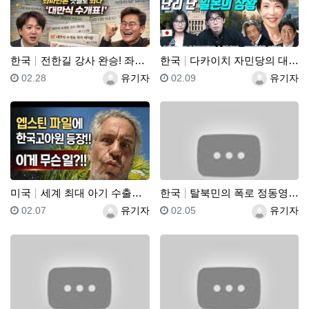
한국
전한길 강사 완승! 좌파언론 댓글도 죄다 '대만식 수개…
한국
다카이치 자민당의 대승으로 난리 난 일본의 상황
등록일
등록자
등록일
등록자
02.28
유기자
02.09
유기자
미국
세계 최대 아기 수출국 한국, 미국 이상한 부모들에게 …
한국
탈북민의 폭로 정동영의 실체
등록일
등록자
등록일
등록자
02.07
유기자
02.05
유기자