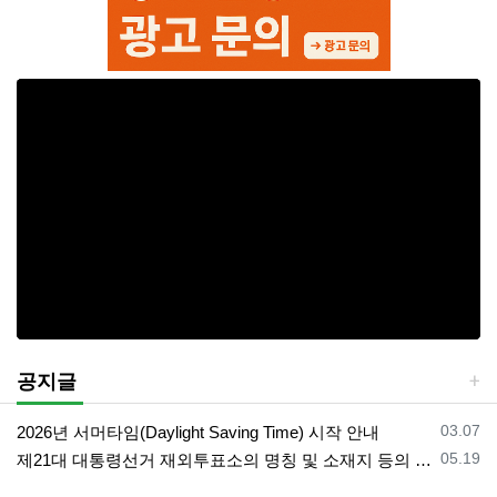
공지글
등록일
03.07
2026년 서머타임(Daylight Saving Time) 시작 안내
등록일
05.19
제21대 대통령선거 재외투표소의 명칭 및 소재지 등의 공고/올랜도 제외 투표소