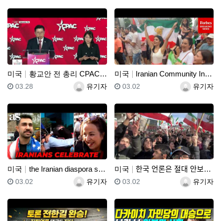
미국
황교안 전 총리 CPAC 2026 - 03/27/26
미국
Iranian Community In Sydney, A…
등록일
등록자
등록일
등록자
03.28
유기자
03.02
유기자
미국
the Iranian diaspora show its …
미국
한국 언론은 절대 안보여…
등록일
등록자
등록일
등록자
03.02
유기자
03.02
유기자