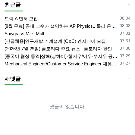
최근글
등록일
08.04
트럭 A 면허 모집
등록일
08.03
[8월 무료] 공대 교수가 설명하는 AP Physics1 물리 온라인 강의
등록일
07.31
Sawgrass Mills Mall
등록일
07.31
[긴급채용]연구개발 기계설계 (C&C) 엔지니어 모집
등록일
07.30
(2026년 7월 29일) 플로리다 주요 뉴스 | 플로리다 한인 닷컴
등록일
07.29
[중국어 협상 통역]상해(상하이)·항저우/이우·쑤저우 공급·제조 업체,공장 미팅 & 전시회 한중 원어민 프리랜서 비즈니스 통역사
등록일
07.27
Mechanical Engineer/Customer Service Engineer 채용중입니다.
새댓글
댓글이 없습니다.