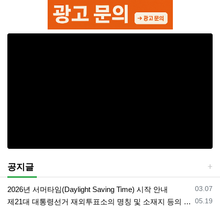
공지글
등록일
03.07
2026년 서머타임(Daylight Saving Time) 시작 안내
등록일
05.19
제21대 대통령선거 재외투표소의 명칭 및 소재지 등의 공고/올랜도 제외 투표소