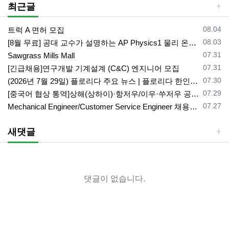
최근글
등록일
08.04
트럭 A 면허 모집
등록일
08.03
[8월 무료] 공대 교수가 설명하는 AP Physics1 물리 온라인 강의
등록일
07.31
Sawgrass Mills Mall
등록일
07.31
[긴급채용]연구개발 기계설계 (C&C) 엔지니어 모집
등록일
07.30
(2026년 7월 29일) 플로리다 주요 뉴스 | 플로리다 한인 닷컴
등록일
07.29
[중국어 협상 통역]상해(상하이)·항저우/이우·쑤저우 공급·제조 업체,공장 미팅 & 전시회 한중 원어민 프리랜서 비즈니스 통역사
등록일
07.27
Mechanical Engineer/Customer Service Engineer 채용중입니다.
새댓글
댓글이 없습니다.