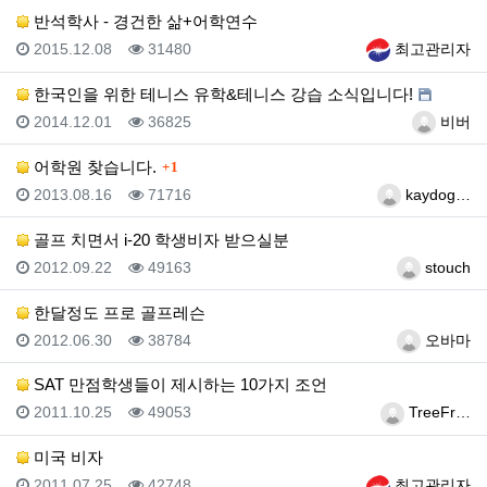
반석학사 - 경건한 삶+어학연수
등록일
조회
등록자
2015.12.08
31480
최고관리자
한국인을 위한 테니스 유학&테니스 강습 소식입니다!
등록일
조회
등록자
2014.12.01
36825
비버
댓글
어학원 찾습니다.
1
등록일
조회
등록자
2013.08.16
71716
kaydog…
골프 치면서 i-20 학생비자 받으실분
등록일
조회
등록자
2012.09.22
49163
stouch
한달정도 프로 골프레슨
등록일
조회
등록자
2012.06.30
38784
오바마
SAT 만점학생들이 제시하는 10가지 조언
등록일
조회
등록자
2011.10.25
49053
TreeFr…
미국 비자
등록일
조회
등록자
2011.07.25
42748
최고관리자