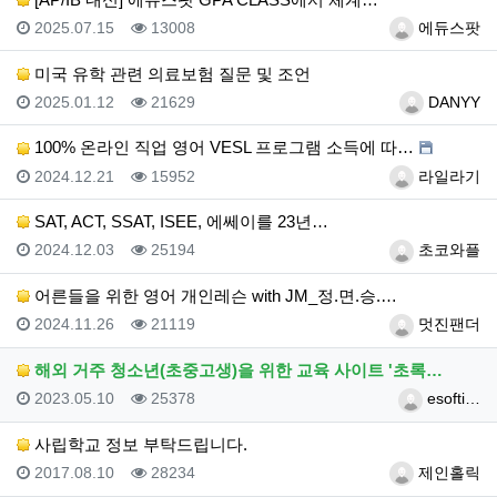
등록일
조회
등록자
2025.07.15
13008
에듀스팟
미국 유학 관련 의료보험 질문 및 조언
등록일
조회
등록자
2025.01.12
21629
DANYY
100% 온라인 직업 영어 VESL 프로그램 소득에 따…
등록일
조회
등록자
2024.12.21
15952
라일라기
SAT, ACT, SSAT, ISEE, 에쎄이를 23년…
등록일
조회
등록자
2024.12.03
25194
초코와플
어른들을 위한 영어 개인레슨 with JM_정.면.승.…
등록일
조회
등록자
2024.11.26
21119
멋진팬더
해외 거주 청소년(초중고생)을 위한 교육 사이트 '초록…
등록일
조회
등록자
2023.05.10
25378
esofti…
사립학교 정보 부탁드립니다.
등록일
조회
등록자
2017.08.10
28234
제인홀릭