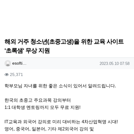
해외 거주 청소년(초중고생)을 위한 교육 사이트
'초록샘' 무상 지원
작성자 정보
작성
작성일
esofti…
2023.05.10 07:58
컨텐츠 정보
조회
25,371
본문
학부모님 자녀를 위한 좋은 소식이 있어서 알려드립니다.
한국의 초중고 주요과목 강의부터
1:1 대학생 멘토링까지 모두 무료 지원!
IT교육과 외국어 강의로 미리 대비하는 4차산업혁명 시대!
영어, 중국어, 일본어, 기타 제2외국어 강의 및