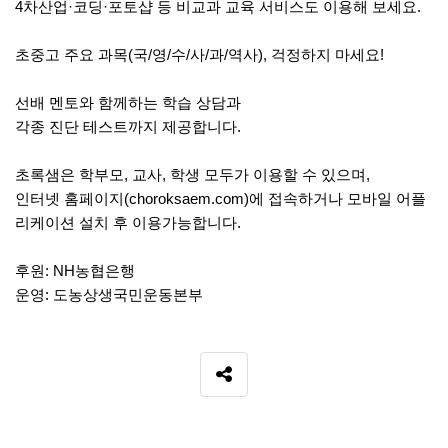
4차산업·코딩·포토샵 등 비교과 교육 서비스도 이용해 보세요.
초중고 주요 과목(국/영/수/사/과/역사), 걱정하지 마세요!
선배 멘토와 함께하는 학습 상담과
각종 진단 테스트까지 제공합니다.
초록샘은 학부모, 교사, 학생 모두가 이용할 수 있으며,
인터넷 홈페이지(choroksaem.com)에 접속하거나 모바일 어플
리케이션 설치 후 이용가능합니다.
후원: NH농협은행
운영: 도농상생국민운동본부
SNS 공유
관련자료