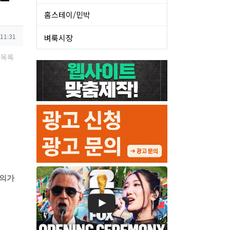
홈스테이/민박
 11:31
벼룩시장
목록
(협의가