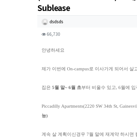
Sublease
작성자 정보
작성
dsdsds
컨텐츠 정보
조회
66,730
본문
안녕하세요
제가 이번에 On-campus로 이사가게 되어서 살고있
집은
5월 말~ 6월 초
부터 비울수 있고, 6월에
Piccadilly Apartments(2220 SW 34th St, Gainesvi
능)
계속 살 계획이신경우 7월 말에 재계약 하시면 