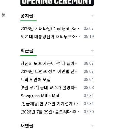
공지글
 불
등록일
2026년 서머타임(Daylight Saving Time) 시작 안내
03.07
등록일
제21대 대통령선거 재외투표소의 명칭 및 소재지 등의 공고/올랜도 제외 투표소
05.19
최근글
등록일
당신의 노후 자금이 싹 다 날아갈 수도 있습니다, 롱텀케어 준비 하기
08.07
등록일
2026년 트럼프 정부 이민법 전면 시행 꼭 알아야 할 4가지!!
08.07
등록일
트럭 A 면허 모집
08.04
등록일
[8월 무료] 공대 교수가 설명하는 AP Physics1 물리 온라인 강의
08.03
등록일
Sawgrass Mills Mall
07.31
등록일
[긴급채용]연구개발 기계설계 (C&C) 엔지니어 모집
07.31
등록일
(2026년 7월 29일) 플로리다 주요 뉴스 | 플로리다 한인 닷컴
07.30
새댓글