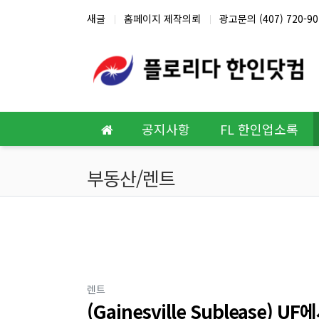
상단 네비
새글
홈페이지 제작의뢰
광고문의 (407) 720-90
메인 메뉴
공지사항
FL 한인업소록
부동산/렌트
분류
렌트
(Gainesville Sublease) U