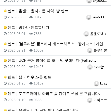
등록일
조회
등록자
2026.04.29
5848
skycou…
렌트
올랜도 윈터가든 지역- 방 렌트
등록일
조회
등록자
2026.03.05
9017
kim600…
렌트
방하나 렌트합니다
등록일
조회
등록자
2026.03.01
7836
올랜도백조
렌트
[블루리본] 플로리다 게스트하우스 · 장기숙소 | 기업…
등록일
조회
등록자
2026.02.21
10507
블루리본
렌트
UCF 근처 룸메이트 또는 방 구합니다 (Fall 20…
등록일
조회
등록자
2026.02.09
10425
hyunjy…
렌트
탬파 하우스/룸 렌트
등록일
조회
등록자
2026.01.25
10157
kJay
렌트
포트로더데일 아파트 룸 단기로 쓰실 분 구합니다.
등록일
조회
등록자
2026.01.10
9668
아파트트
렌트
올랜도 UCF 근처 방 sublet 구합니다.