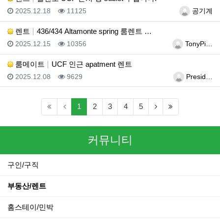
등록일
조회
등록자
2025.12.18
11125
공기계
렌트
436/434 Altamonte spring 룸렌트 …
등록일
조회
등록자
2025.12.15
10356
TonyPi…
룸메이트
UCF 인근 apatment 렌트
등록일
조회
등록자
2025.12.08
9629
Presid…
(current)
(next)
(last)
1
2
3
4
5
커뮤니티
구인/구직
부동산/렌트
홈스테이/민박