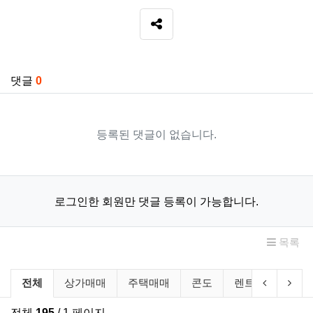
SNS 공유
관련자료
댓글
0
등록된 댓글이 없습니다.
로그인한 회원만 댓글 등록이 가능합니다.
목록
부동산/렌트 분류 목록
이전 분류
다음
전체
상가매매
주택매매
콘도
렌트
룸메이
전체
195
/ 1 페이지