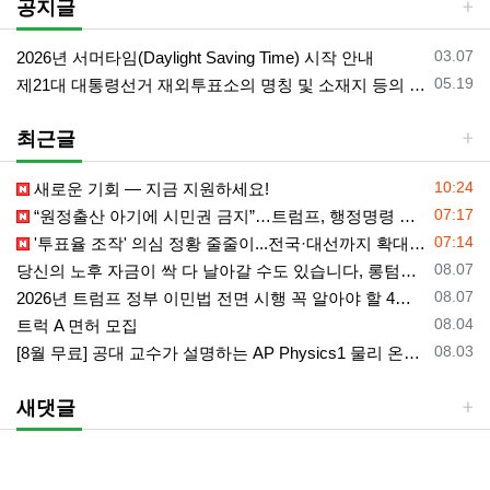
공지글
등록일
03.07
2026년 서머타임(Daylight Saving Time) 시작 안내
등록일
05.19
제21대 대통령선거 재외투표소의 명칭 및 소재지 등의 공고/올랜도 제외 투표소
최근글
등록일
10:24
새로운 기회 — 지금 지원하세요!
등록일
07:17
“원정출산 아기에 시민권 금지”…트럼프, 행정명령 서명
등록일
07:14
'투표율 조작' 의심 정황 줄줄이...전국·대선까지 확대되나
등록일
08.07
당신의 노후 자금이 싹 다 날아갈 수도 있습니다, 롱텀케어 준비 하기
등록일
08.07
2026년 트럼프 정부 이민법 전면 시행 꼭 알아야 할 4가지!!
등록일
08.04
트럭 A 면허 모집
등록일
08.03
[8월 무료] 공대 교수가 설명하는 AP Physics1 물리 온라인 강의
새댓글