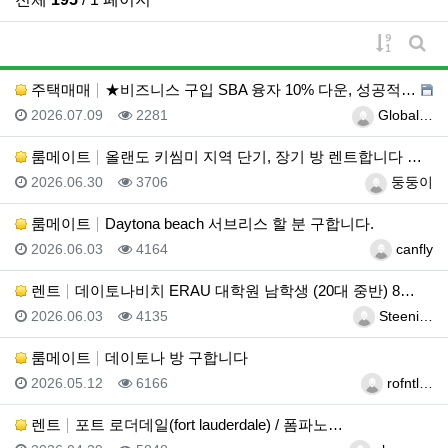
게시물 
게시
주택매매
★비즈니스 구입 SBA 융자 10% 다운, 성공적인 비…
등록일
조회
등록자
2026.07.09
2281
Global…
룸메이트
올랜도 키씸미 지역 단기, 장기 방 렌트합니다 연락주세…
등록일
조회
등록자
2026.06.30
3706
둥둥이
룸메이트
Daytona beach 서브리스 할 분 구합니다.
등록일
조회
등록자
2026.06.03
4164
canfly
렌트
데이토나비치 ERAU 대학원 남학생 (20대 중반) 8…
등록일
조회
등록자
2026.06.03
4135
Steeni…
룸메이트
데이토나 방 구합니다
등록일
조회
등록자
2026.05.12
6166
rofntl…
렌트
포트 로더데일(fort lauderdale) / 폼파노…