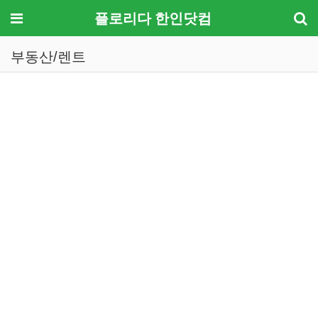
메뉴
플로리다 한인닷컴
부동산/렌트
기