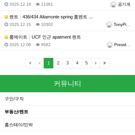
등록일
조회
등록자
2025.12.18
11081
공기계
렌트
436/434 Altamonte spring 룸렌트 …
등록일
조회
등록자
2025.12.15
10302
TonyPi…
룸메이트
UCF 인근 apatment 렌트
등록일
조회
등록자
2025.12.08
9582
Presid…
(current)
(next)
(last)
1
2
3
4
5
커뮤니티
구인/구직
부동산/렌트
홈스테이/민박