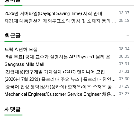
등록일
03.07
2026년 서머타임(Daylight Saving Time) 시작 안내
등록일
05.19
제21대 대통령선거 재외투표소의 명칭 및 소재지 등의 공고/올랜도 제외 투표소
최근글
등록일
08.04
트럭 A 면허 모집
등록일
08.03
[8월 무료] 공대 교수가 설명하는 AP Physics1 물리 온라인 강의
등록일
07.31
Sawgrass Mills Mall
등록일
07.31
[긴급채용]연구개발 기계설계 (C&C) 엔지니어 모집
등록일
07.30
(2026년 7월 29일) 플로리다 주요 뉴스 | 플로리다 한인 닷컴
등록일
07.29
[중국어 협상 통역]상해(상하이)·항저우/이우·쑤저우 공급·제조 업체,공장 미팅 & 전시회 한중 원어민 프리랜서 비즈니스 통역사
등록일
07.27
Mechanical Engineer/Customer Service Engineer 채용중입니다.
새댓글