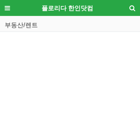
메뉴
플로리다 한인닷컴
부동산/렌트
기