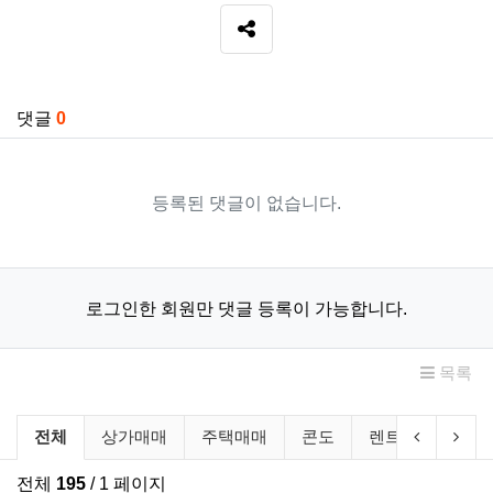
SNS 공유
관련자료
댓글
0
등록된 댓글이 없습니다.
로그인한 회원만 댓글 등록이 가능합니다.
목록
부동산/렌트 분류 목록
이전 분류
다음
전체
상가매매
주택매매
콘도
렌트
룸메이
전체
195
/ 1 페이지