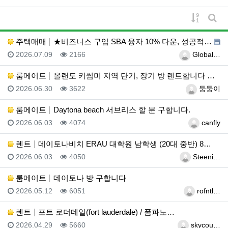
게시물 
게시
주택매매
★비즈니스 구입 SBA 융자 10% 다운, 성공적인 비…
등록일
조회
등록자
2026.07.09
2166
Global…
룸메이트
올랜도 키씸미 지역 단기, 장기 방 렌트합니다 연락주세…
등록일
조회
등록자
2026.06.30
3622
둥둥이
룸메이트
Daytona beach 서브리스 할 분 구합니다.
등록일
조회
등록자
2026.06.03
4074
canfly
렌트
데이토나비치 ERAU 대학원 남학생 (20대 중반) 8…
등록일
조회
등록자
2026.06.03
4050
Steeni…
룸메이트
데이토나 방 구합니다
등록일
조회
등록자
2026.05.12
6051
rofntl…
렌트
포트 로더데일(fort lauderdale) / 폼파노…
등록일
조회
등록자
2026.04.29
5660
skycou…