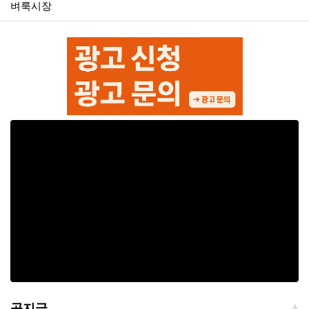
벼룩시장
공지글