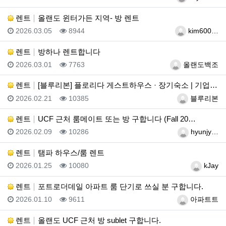
렌트
올랜도 윈터가든 지역- 방 렌트
등록일
조회
등록자
2026.03.05
8944
kim600…
렌트
방하나 렌트합니다
등록일
조회
등록자
2026.03.01
7763
올랜도백조
렌트
[블루리본] 플로리다 게스트하우스 · 장기숙소 | 기업…
등록일
조회
등록자
2026.02.21
10385
블루리본
렌트
UCF 근처 룸메이트 또는 방 구합니다 (Fall 20…
등록일
조회
등록자
2026.02.09
10286
hyunjy…
렌트
탬파 하우스/룸 렌트
등록일
조회
등록자
2026.01.25
10080
kJay
렌트
포트로더데일 아파트 룸 단기로 쓰실 분 구합니다.
등록일
조회
등록자
2026.01.10
9611
아파트트
렌트
올랜도 UCF 근처 방 sublet 구합니다.