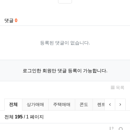
SNS 공유
관련자료
댓글
0
등록된 댓글이 없습니다.
로그인한 회원만 댓글 등록이 가능합니다.
목록
부동산/렌트 분류 목록
이전 분류
다음
전체
상가매매
주택매매
콘도
렌트
룸메이
전체
195
/ 1 페이지
게시물 