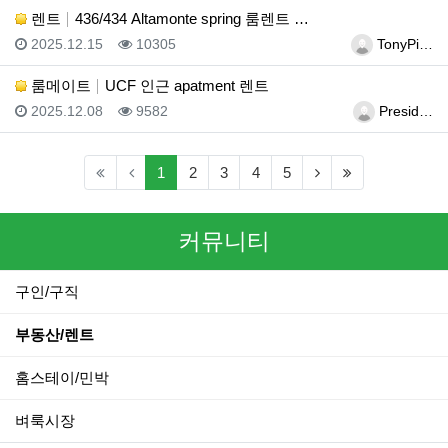
렌트
436/434 Altamonte spring 룸렌트 …
등록일
조회
등록자
2025.12.15
10305
TonyPi…
룸메이트
UCF 인근 apatment 렌트
등록일
조회
등록자
2025.12.08
9582
Presid…
(current)
(next)
(last)
1
2
3
4
5
커뮤니티
구인/구직
부동산/렌트
홈스테이/민박
벼룩시장