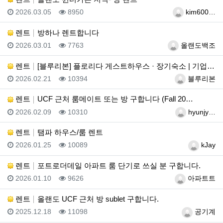
등록일
조회
등록자
2026.03.05
8950
kim600…
렌트
방하나 렌트합니다
등록일
조회
등록자
2026.03.01
7763
올랜도백조
렌트
[블루리본] 플로리다 게스트하우스 · 장기숙소 | 기업…
등록일
조회
등록자
2026.02.21
10394
블루리본
렌트
UCF 근처 룸메이트 또는 방 구합니다 (Fall 20…
등록일
조회
등록자
2026.02.09
10310
hyunjy…
렌트
탬파 하우스/룸 렌트
등록일
조회
등록자
2026.01.25
10089
kJay
렌트
포트로더데일 아파트 룸 단기로 쓰실 분 구합니다.
등록일
조회
등록자
2026.01.10
9626
아파트트
렌트
올랜도 UCF 근처 방 sublet 구합니다.
등록일
조회
등록자
2025.12.18
11098
공기계