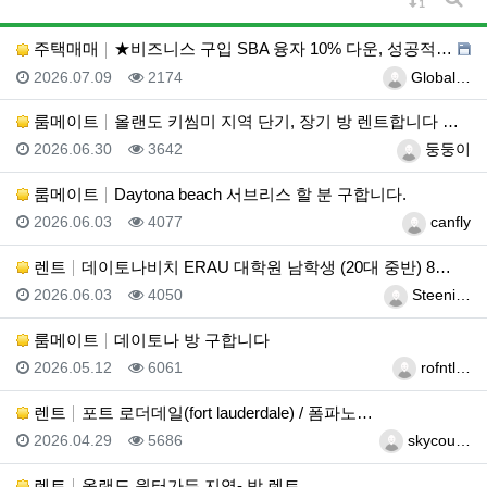
게시
주택매매
★비즈니스 구입 SBA 융자 10% 다운, 성공적인 비…
등록일
조회
등록자
2026.07.09
2174
Global…
룸메이트
올랜도 키씸미 지역 단기, 장기 방 렌트합니다 연락주세…
등록일
조회
등록자
2026.06.30
3642
둥둥이
룸메이트
Daytona beach 서브리스 할 분 구합니다.
등록일
조회
등록자
2026.06.03
4077
canfly
렌트
데이토나비치 ERAU 대학원 남학생 (20대 중반) 8…
등록일
조회
등록자
2026.06.03
4050
Steeni…
룸메이트
데이토나 방 구합니다
등록일
조회
등록자
2026.05.12
6061
rofntl…
렌트
포트 로더데일(fort lauderdale) / 폼파노…
등록일
조회
등록자
2026.04.29
5686
skycou…
렌트
올랜도 윈터가든 지역- 방 렌트