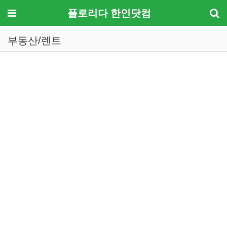
메뉴
플로리다 한인닷컴
부동산/렌트
기