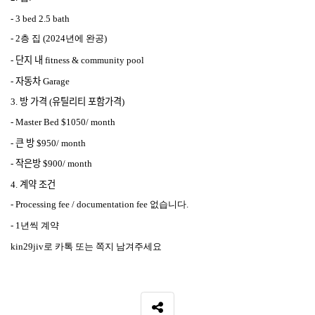
- 3 bed 2.5 bath
- 2
층
집
(2024
년에
완공
)
-
단지
내
fitness & community pool
-
자동차
Garage
3.
방
가격
(
유틸리티
포함가격
)
- Master Bed $1050/ month
-
큰
방
$950/ month
-
작은방
$900/ month
4.
계약
조건
- Processing fee / documentation fee
없습니다
.
- 1
년씩
계약
kin29jiv
로
카톡
또는
쪽지
남겨주세요