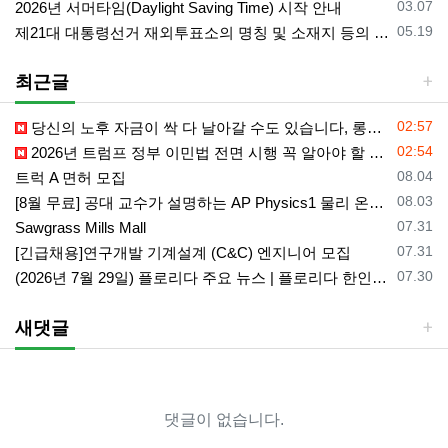
등록일
03.07
2026년 서머타임(Daylight Saving Time) 시작 안내
등록일
05.19
제21대 대통령선거 재외투표소의 명칭 및 소재지 등의 공고/올랜도 제외 투표소
최근글
등록일
02:57
당신의 노후 자금이 싹 다 날아갈 수도 있습니다, 롱텀케어 준비 하기
등록일
02:54
2026년 트럼프 정부 이민법 전면 시행 꼭 알아야 할 4가지!!
등록일
08.04
트럭 A 면허 모집
등록일
08.03
[8월 무료] 공대 교수가 설명하는 AP Physics1 물리 온라인 강의
등록일
07.31
Sawgrass Mills Mall
등록일
07.31
[긴급채용]연구개발 기계설계 (C&C) 엔지니어 모집
등록일
07.30
(2026년 7월 29일) 플로리다 주요 뉴스 | 플로리다 한인 닷컴
새댓글
댓글이 없습니다.