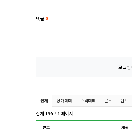
관련자료
댓글
0
로그인
부동산/렌트 분류 목록
전체
상가매매
주택매매
콘도
렌트
전체
195
/ 1 페이지
번호
제목