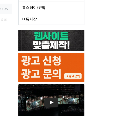
홈스테이/민박
 18:05
벼룩시장
목록