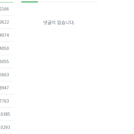
조회
2166
조회
3622
댓글이 없습니다.
조회
4074
조회
4050
조회
6055
조회
5663
조회
8947
조회
7763
조회
10385
조회
10293