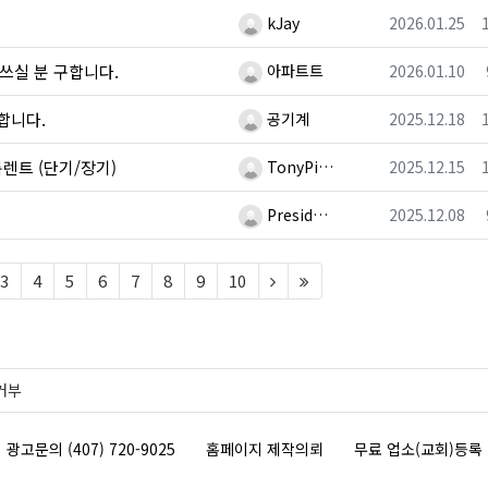
등록자
등록일
kJay
2026.01.25
등록자
등록일
쓰실 분 구합니다.
아파트트
2026.01.10
등록자
등록일
구합니다.
공기계
2025.12.18
등록자
등록일
g 룸렌트 (단기/장기)
TonyPi…
2025.12.15
등록자
등록일
Presid…
2025.12.08
t)
(next)
(last)
3
4
5
6
7
8
9
10
거부
광고문의 (407) 720-9025
홈페이지 제작의뢰
무료 업소(교회)등록