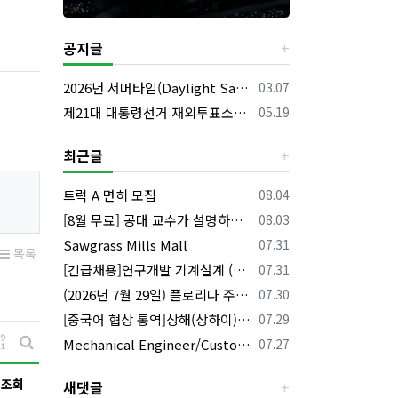
공지글
등록일
2026년 서머타임(Daylight Saving Time) 시작 안내
03.07
등록일
제21대 대통령선거 재외투표소의 명칭 및 소재지 등의 공고/올랜도 제외 투표소
05.19
최근글
등록일
트럭 A 면허 모집
08.04
등록일
[8월 무료] 공대 교수가 설명하는 AP Physics1 물리 온라인 강의
08.03
등록일
Sawgrass Mills Mall
07.31
목록
등록일
[긴급채용]연구개발 기계설계 (C&C) 엔지니어 모집
07.31
등록일
(2026년 7월 29일) 플로리다 주요 뉴스 | 플로리다 한인 닷컴
07.30
등록일
[중국어 협상 통역]상해(상하이)·항저우/이우·쑤저우 공급·제조 업체,공장 미팅 & 전시회 한중 원어민 프리랜서 비즈니스 통역사
07.29
게시물 정렬
등록일
Mechanical Engineer/Customer Service Engineer 채용중입니다.
07.27
게시판 검색
조회
새댓글