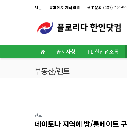
상단 네비
새글
홈페이지 제작의뢰
광고문의 (407) 720-90
메인 메뉴
공지사항
FL 한인업소록
부동산/렌트
분류
렌트
데이토나 지역에 방/룸메이트 