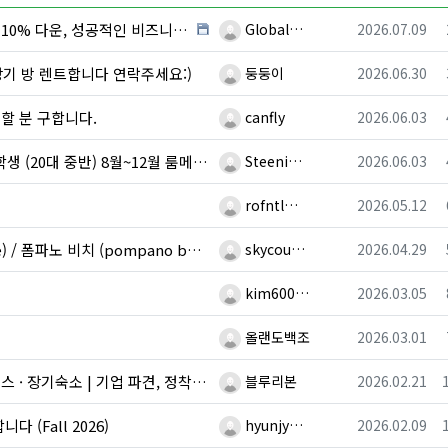
등록자
등록일
성공적인 비즈니스를 위한 최적의 투자 기회★
Global…
2026.07.09
등록자
등록일
장기 방 렌트합니다 연락주세요:)
둥둥이
2026.06.30
등록자
등록일
스 할 분 구합니다.
canfly
2026.06.03
등록자
등록일
) 8월~12월 룸메이트/하숙/서브리스 구합니다.
Steeni…
2026.06.03
등록자
등록일
rofntl…
2026.05.12
등록자
등록일
 비치 (pompano beach) 스튜디오룸 렌트
skycou…
2026.04.29
등록자
등록일
kim600…
2026.03.05
등록자
등록일
올랜도백조
2026.03.01
등록자
등록일
기숙소 | 기업 파견, 정착 통합 지원
블루리본
2026.02.21
등록자
등록일
 (Fall 2026)
hyunjy…
2026.02.09