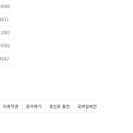
조회
10080
조회
9611
조회
11081
조회
10302
조회
9582
이용약관
문의하기
포인트 충전
모바일버전