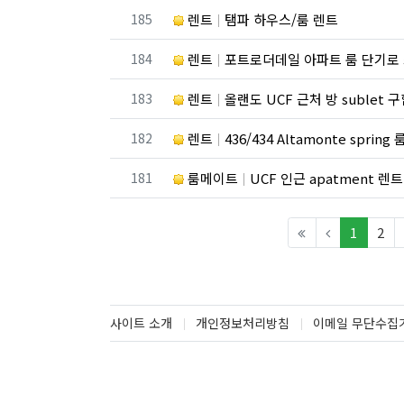
번호
185
렌트
탬파 하우스/룸 렌트
번호
184
렌트
포트로더데일 아파트 룸 단기로 
번호
183
렌트
올랜도 UCF 근처 방 sublet 
번호
182
렌트
436/434 Altamonte sprin
번호
181
룸메이트
UCF 인근 apatment 렌트
(curren
1
2
사이트 소개
개인정보처리방침
이메일 무단수집