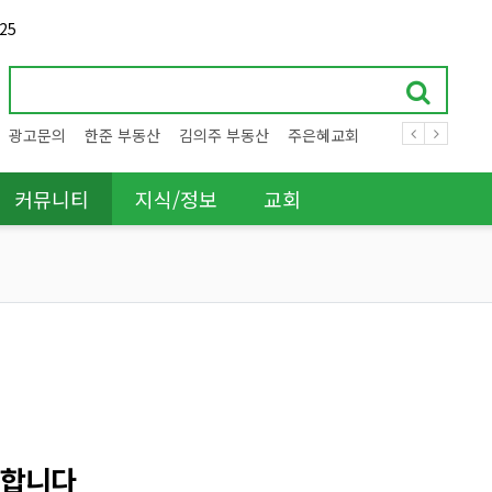
25
광고문의
한준 부동산
김의주 부동산
주은혜교회
커뮤니티
지식/정보
교회
구합니다