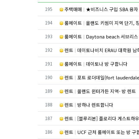
번호
195
주택매매
★비즈니스 구입 SBA 융자 10% 다운, 
번호
194
룸메이트
올랜도 키씸미 지역 단기, 
번호
193
룸메이트
Daytona beach 서브리
번호
192
렌트
데이토나비치 ERAU 대학원 남학생 (20대 중반
번호
191
룸메이트
데이토나 방 구합니다
번호
190
렌트
포트 로더데일(fort lauderdale) / 폼파노
번호
189
렌트
올랜도 윈터가든 지역- 방 렌트
번호
188
렌트
방하나 렌트합니다
번호
187
렌트
[블루리본] 플로리다 게스트하우스 · 장
번호
186
렌트
UCF 근처 룸메이트 또는 방 구합니다