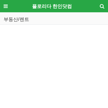
메뉴
플로리다 한인닷컴
부동산/렌트
기