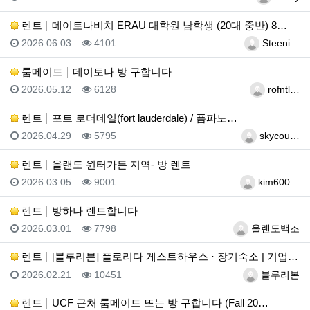
렌트
데이토나비치 ERAU 대학원 남학생 (20대 중반) 8…
등록일
조회
등록자
2026.06.03
4101
Steeni…
룸메이트
데이토나 방 구합니다
등록일
조회
등록자
2026.05.12
6128
rofntl…
렌트
포트 로더데일(fort lauderdale) / 폼파노…
등록일
조회
등록자
2026.04.29
5795
skycou…
렌트
올랜도 윈터가든 지역- 방 렌트
등록일
조회
등록자
2026.03.05
9001
kim600…
렌트
방하나 렌트합니다
등록일
조회
등록자
2026.03.01
7798
올랜도백조
렌트
[블루리본] 플로리다 게스트하우스 · 장기숙소 | 기업…
등록일
조회
등록자
2026.02.21
10451
블루리본
렌트
UCF 근처 룸메이트 또는 방 구합니다 (Fall 20…