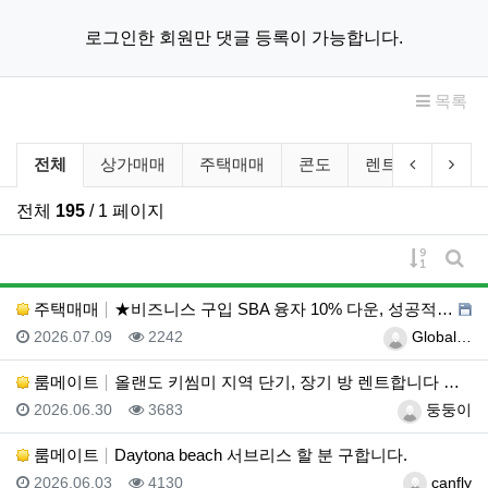
로그인한 회원만 댓글 등록이 가능합니다.
목록
부동산/렌트 분류 목록
이전 분류
다음
전체
상가매매
주택매매
콘도
렌트
룸메이
전체
195
/ 1 페이지
게시물 
게시
주택매매
★비즈니스 구입 SBA 융자 10% 다운, 성공적인 비…
등록일
조회
등록자
2026.07.09
2242
Global…
룸메이트
올랜도 키씸미 지역 단기, 장기 방 렌트합니다 연락주세…
등록일
조회
등록자
2026.06.30
3683
둥둥이
룸메이트
Daytona beach 서브리스 할 분 구합니다.
등록일
조회
등록자
2026.06.03
4130
canfly