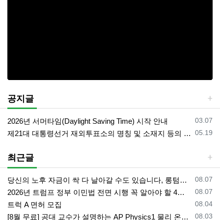
공지글
등록일
03.07
2026년 서머타임(Daylight Saving Time) 시작 안내
등록일
05.19
제21대 대통령선거 재외투표소의 명칭 및 소재지 등의 공고/올랜도 제외 투표소
최근글
등록일
08.07
당신의 노후 자금이 싹 다 날아갈 수도 있습니다, 롱텀케어 준비 하기
등록일
08.07
2026년 트럼프 정부 이민법 전면 시행 꼭 알아야 할 4가지!!
등록일
08.04
트럭 A 면허 모집
등록일
08.03
[8월 무료] 공대 교수가 설명하는 AP Physics1 물리 온라인 강의