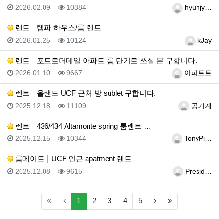
등록일
조회
등록자
2026.02.09
10384
hyunjy…
렌트
탬파 하우스/룸 렌트
등록일
조회
등록자
2026.01.25
10124
kJay
렌트
포트로더데일 아파트 룸 단기로 쓰실 분 구합니다.
등록일
조회
등록자
2026.01.10
9667
아파트트
렌트
올랜도 UCF 근처 방 sublet 구합니다.
등록일
조회
등록자
2025.12.18
11109
공기계
렌트
436/434 Altamonte spring 룸렌트 …
등록일
조회
등록자
2025.12.15
10344
TonyPi…
룸메이트
UCF 인근 apatment 렌트
등록일
조회
등록자
2025.12.08
9615
Presid…
(current)
(next)
(last)
1
2
3
4
5