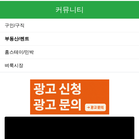
커뮤니티
구인/구직
부동산/렌트
홈스테이/민박
벼룩시장