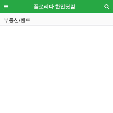
메뉴
플로리다 한인닷컴
부동산/렌트
기