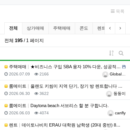
목록
부동산/렌트 분류 목록
이전 분류
다음
전체
상가매매
주택매매
콘도
렌트
룸메이
전체
195
/ 1 페이지
게시물 
게시
주택매매
★비즈니스 구입 SBA 융자 10% 다운, 성공적인 비…
등록일
조회
등록자
2026.07.09
2166
Global…
룸메이트
올랜도 키씸미 지역 단기, 장기 방 렌트합니다 연락주세…
등록일
조회
등록자
2026.06.30
3622
둥둥이
룸메이트
Daytona beach 서브리스 할 분 구합니다.
등록일
조회
등록자
2026.06.03
4074
canfly
렌트
데이토나비치 ERAU 대학원 남학생 (20대 중반) 8…