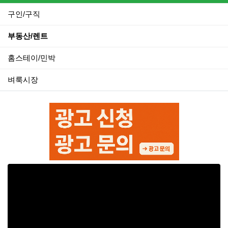
구인/구직
부동산/렌트
홈스테이/민박
벼룩시장