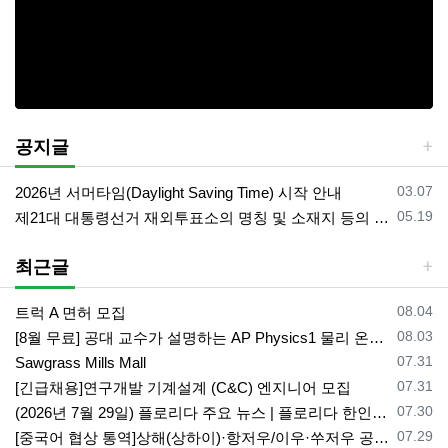
공지글
등록일
03.07
2026년 서머타임(Daylight Saving Time) 시작 안내
등록일
05.19
제21대 대통령선거 재외투표소의 명칭 및 소재지 등의 공고/올랜도 제외 투표소
최근글
등록일
08.04
트럭 A 면허 모집
등록일
08.03
[8월 무료] 공대 교수가 설명하는 AP Physics1 물리 온라인 강의
등록일
07.31
Sawgrass Mills Mall
등록일
07.31
[긴급채용]연구개발 기계설계 (C&C) 엔지니어 모집
등록일
07.30
(2026년 7월 29일) 플로리다 주요 뉴스 | 플로리다 한인 닷컴
등록일
07.29
[중국어 협상 통역]상해(상하이)·항저우/이우·쑤저우 공급·제조 업체,공장 미팅 & 전시회 한중 원어민 프리랜서 비즈니스 통역사