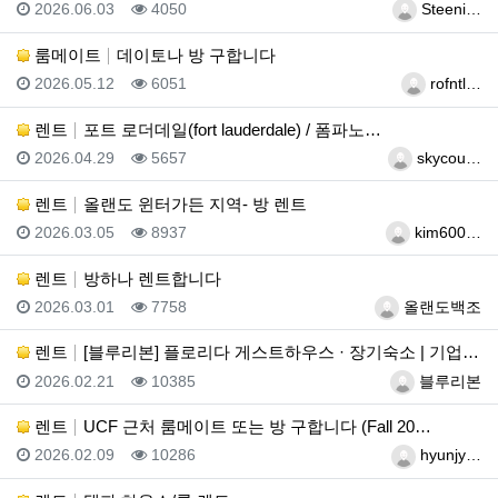
등록일
조회
등록자
2026.06.03
4050
Steeni…
룸메이트
데이토나 방 구합니다
등록일
조회
등록자
2026.05.12
6051
rofntl…
렌트
포트 로더데일(fort lauderdale) / 폼파노…
등록일
조회
등록자
2026.04.29
5657
skycou…
렌트
올랜도 윈터가든 지역- 방 렌트
등록일
조회
등록자
2026.03.05
8937
kim600…
렌트
방하나 렌트합니다
등록일
조회
등록자
2026.03.01
7758
올랜도백조
렌트
[블루리본] 플로리다 게스트하우스 · 장기숙소 | 기업…
등록일
조회
등록자
2026.02.21
10385
블루리본
렌트
UCF 근처 룸메이트 또는 방 구합니다 (Fall 20…
등록일
조회
등록자
2026.02.09
10286
hyunjy…