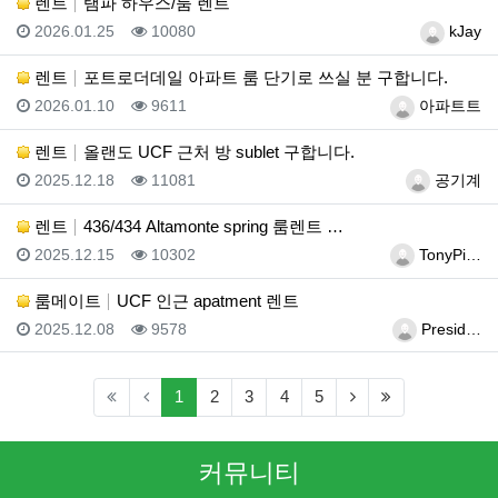
렌트
탬파 하우스/룸 렌트
등록일
조회
등록자
2026.01.25
10080
kJay
렌트
포트로더데일 아파트 룸 단기로 쓰실 분 구합니다.
등록일
조회
등록자
2026.01.10
9611
아파트트
렌트
올랜도 UCF 근처 방 sublet 구합니다.
등록일
조회
등록자
2025.12.18
11081
공기계
렌트
436/434 Altamonte spring 룸렌트 …
등록일
조회
등록자
2025.12.15
10302
TonyPi…
룸메이트
UCF 인근 apatment 렌트
등록일
조회
등록자
2025.12.08
9578
Presid…
(current)
(next)
(last)
1
2
3
4
5
커뮤니티