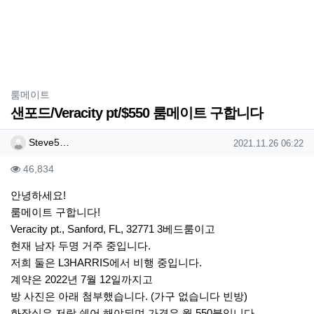
분류
룸메이트
샌포드/Veracity pt/$550 룸메이트 구합니다
작성자 정보
작성
작성일
Steve5…
2021.11.26 06:22
컨텐츠 정보
조회
46,834
본문
안녕하세요!
룸메이트 구합니다!
Veracity pt., Sanford, FL, 32771 3베드룸이고
현재 남자 두명 거주 중입니다.
저희 둘은 L3HARRIS에서 비행 중입니다.
계약은 2022년 7월 12일까지고
방 사진은 아래 첨부했습니다. (가구 없습니다 빈방)
화장실은 저랑 쉐어 해야되며 가격은 월 550불입니다.