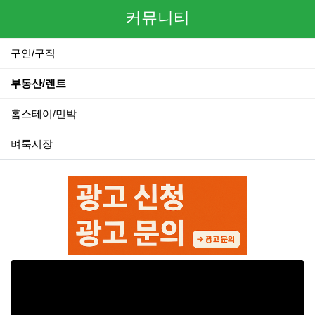
커뮤니티
구인/구직
부동산/렌트
홈스테이/민박
벼룩시장