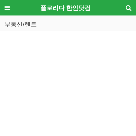
메뉴
플로리다 한인닷컴
부동산/렌트
기