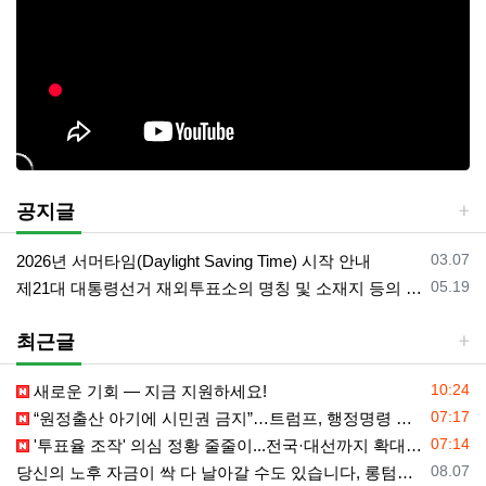
공지글
등록일
03.07
2026년 서머타임(Daylight Saving Time) 시작 안내
등록일
05.19
제21대 대통령선거 재외투표소의 명칭 및 소재지 등의 공고/올랜도 제외 투표소
최근글
등록일
10:24
새로운 기회 — 지금 지원하세요!
등록일
07:17
“원정출산 아기에 시민권 금지”…트럼프, 행정명령 서명
등록일
07:14
'투표율 조작' 의심 정황 줄줄이...전국·대선까지 확대되나
등록일
08.07
당신의 노후 자금이 싹 다 날아갈 수도 있습니다, 롱텀케어 준비 하기