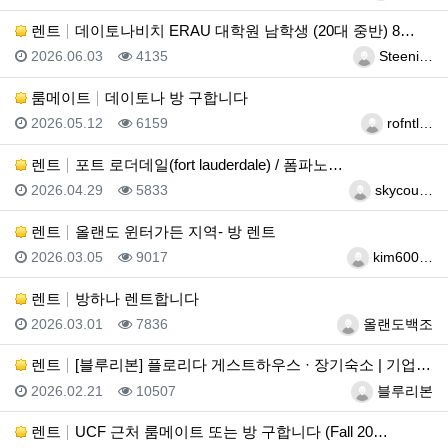
렌트
데이토나비치 ERAU 대학원 남학생 (20대 중반) 8…
등록일
조회
등록자
2026.06.03
4135
Steeni…
룸메이트
데이토나 방 구합니다
등록일
조회
등록자
2026.05.12
6159
rofntl…
렌트
포트 로더데일(fort lauderdale) / 폼파노…
등록일
조회
등록자
2026.04.29
5833
skycou…
렌트
올랜도 윈터가든 지역- 방 렌트
등록일
조회
등록자
2026.03.05
9017
kim600…
렌트
방하나 렌트합니다
등록일
조회
등록자
2026.03.01
7836
올랜도백조
렌트
[블루리본] 플로리다 게스트하우스 · 장기숙소 | 기업…
등록일
조회
등록자
2026.02.21
10507
블루리본
렌트
UCF 근처 룸메이트 또는 방 구합니다 (Fall 20…