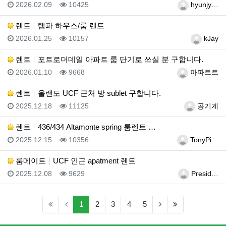
등록일
조회
등록자
2026.02.09
10425
hyunjy…
렌트
탬파 하우스/룸 렌트
등록일
조회
등록자
2026.01.25
10157
kJay
렌트
포트로더데일 아파트 룸 단기로 쓰실 분 구합니다.
등록일
조회
등록자
2026.01.10
9668
아파트트
렌트
올랜도 UCF 근처 방 sublet 구합니다.
등록일
조회
등록자
2025.12.18
11125
공기계
렌트
436/434 Altamonte spring 룸렌트 …
등록일
조회
등록자
2025.12.15
10356
TonyPi…
룸메이트
UCF 인근 apatment 렌트
등록일
조회
등록자
2025.12.08
9629
Presid…
(current)
(next)
(last)
1
2
3
4
5