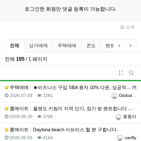
로그인한 회원만 댓글 등록이 가능합니다.
목록
부동산/렌트 분류 목록
이전 분류
다음
전체
상가매매
주택매매
콘도
렌트
룸메이
전체
195
/ 1 페이지
게시물 
게시
주택매매
★비즈니스 구입 SBA 융자 10% 다운, 성공적인 비…
등록일
조회
등록자
2026.07.09
2281
Global…
룸메이트
올랜도 키씸미 지역 단기, 장기 방 렌트합니다 연락주세…
등록일
조회
등록자
2026.06.30
3706
둥둥이
룸메이트
Daytona beach 서브리스 할 분 구합니다.
등록일
조회
등록자
2026.06.03
4164
canfly