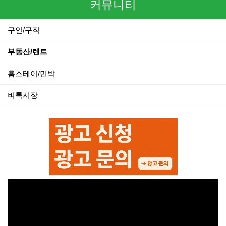
커뮤니티
구인/구직
부동산/렌트
홈스테이/민박
벼룩시장