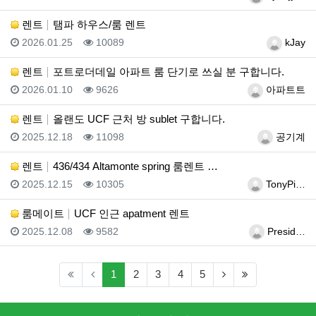
렌트
탬파 하우스/룸 렌트
등록일
조회
등록자
2026.01.25
10089
kJay
렌트
포트로더데일 아파트 룸 단기로 쓰실 분 구합니다.
등록일
조회
등록자
2026.01.10
9626
아파트트
렌트
올랜도 UCF 근처 방 sublet 구합니다.
등록일
조회
등록자
2025.12.18
11098
공기계
렌트
436/434 Altamonte spring 룸렌트 …
등록일
조회
등록자
2025.12.15
10305
TonyPi…
룸메이트
UCF 인근 apatment 렌트
등록일
조회
등록자
2025.12.08
9582
Presid…
(current)
(next)
(last)
1
2
3
4
5