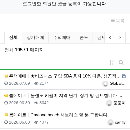
로그인한 회원만 댓글 등록이 가능합니다.
목록
부동산/렌트 분류 목록
이전 분류
다음
전체
상가매매
주택매매
콘도
렌트
룸메이
전체
195
/ 1 페이지
게시물 
게시
주택매매
★비즈니스 구입 SBA 융자 10% 다운, 성공적인 비…
등록일
조회
등록자
2026.07.09
2174
Global…
룸메이트
올랜도 키씸미 지역 단기, 장기 방 렌트합니다 연락주세…
등록일
조회
등록자
2026.06.30
3642
둥둥이
룸메이트
Daytona beach 서브리스 할 분 구합니다.
등록일
조회
등록자
2026.06.03
4077
canfly