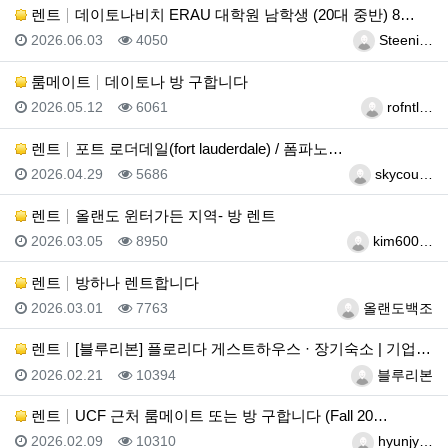
렌트
데이토나비치 ERAU 대학원 남학생 (20대 중반) 8…
등록일
조회
등록자
2026.06.03
4050
Steeni…
룸메이트
데이토나 방 구합니다
등록일
조회
등록자
2026.05.12
6061
rofntl…
렌트
포트 로더데일(fort lauderdale) / 폼파노…
등록일
조회
등록자
2026.04.29
5686
skycou…
렌트
올랜도 윈터가든 지역- 방 렌트
등록일
조회
등록자
2026.03.05
8950
kim600…
렌트
방하나 렌트합니다
등록일
조회
등록자
2026.03.01
7763
올랜도백조
렌트
[블루리본] 플로리다 게스트하우스 · 장기숙소 | 기업…
등록일
조회
등록자
2026.02.21
10394
블루리본
렌트
UCF 근처 룸메이트 또는 방 구합니다 (Fall 20…
등록일
조회
등록자
2026.02.09
10310
hyunjy…