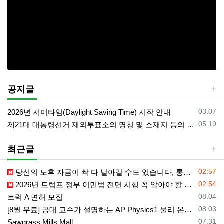
공지글
등록일
03.07
2026년 서머타임(Daylight Saving Time) 시작 안내
등록일
05.19
제21대 대통령선거 재외투표소의 명칭 및 소재지 등의 공고/올랜도 제외 투표소
최근글
등록일
02:57
당신의 노후 자금이 싹 다 날아갈 수도 있습니다, 롱텀케어 준비 하기
등록일
02:54
2026년 트럼프 정부 이민법 전면 시행 꼭 알아야 할 4가지!!
등록일
08.04
트럭 A 면허 모집
등록일
08.03
[8월 무료] 공대 교수가 설명하는 AP Physics1 물리 온라인 강의
등록일
07.31
Sawgrass Mills Mall