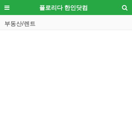
메뉴
플로리다 한인닷컴
부동산/렌트
기