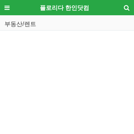
메뉴
플로리다 한인닷컴
부동산/렌트
기