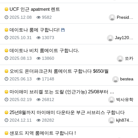
UCF 인근 apatment 렌트
등록일
조회
등록자
2025.12.08
9582
Presid…
데이토나 룸메 구합니다!
등록일
조회
등록자
2025.10.31
13073
Jay120…
데이토나 비치 룸메이트 구합니다.
등록일
조회
등록자
2025.08.13
13860
쏘카
오비도 온더파크근처 룸메이트 구합니다 $650/월
등록일
조회
등록자
2025.06.13
17148
bestea
마이애미 브리켈 또는 도랄 (인근가능) 25/08부터 …
등록일
조회
등록자
2025.02.19
26812
박사유학
25년8월까지 마이애미 다운타운 부근 서브리스 구합니다
등록일
조회
등록자
2024.12.11
28282
kjh874…
샌포드 지역 룸메이트 구합니다 !