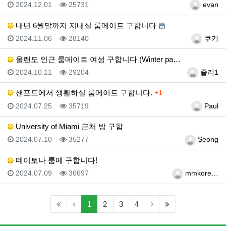
등록일
조회
등록자
2024.12.01
25731
evan
내년 6월말까지 지내실 룸메이트 구합니다
등록일
조회
등록자
2024.11.06
28140
쿠키
올랜도 인근 룸메이트 여성 구합니다 (Winter pa…
등록일
조회
등록자
2024.10.11
29204
쥴리1
댓글
샌포드에서 생활하실 룸메이트 구합니다.
1
등록일
조회
등록자
2024.07.25
35719
Paul
University of Miami 근처 방 구함
등록일
조회
등록자
2024.07.10
35277
Seong
데이토나 룸메 구합니다!
등록일
조회
등록자
2024.07.09
36697
mmkore…
(current)
(last)
1
2
3
4