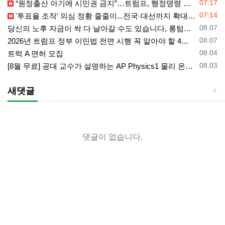
등록일
07:17
“원정출산 아기에 시민권 금지”…트럼프, 행정명령 서명
등록일
07:14
'투표율 조작' 의심 정황 줄줄이...전국·대선까지 확대되나
등록일
08.07
당신의 노후 자금이 싹 다 날아갈 수도 있습니다, 롱텀케어 준비 하기
등록일
08.07
2026년 트럼프 정부 이민법 전면 시행 꼭 알아야 할 4가지!!
등록일
08.04
트럭 A 면허 모집
등록일
08.03
[8월 무료] 공대 교수가 설명하는 AP Physics1 물리 온라인 강의
새댓글
댓글이 없습니다.