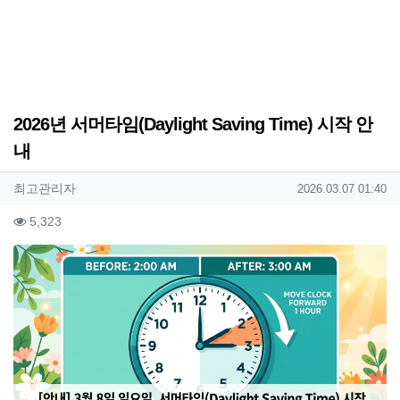
2026년 서머타임(Daylight Saving Time) 시작 안
내
작성자 정보
작성
작성일
최고관리자
2026.03.07 01:40
컨텐츠 정보
조회
5,323
본문