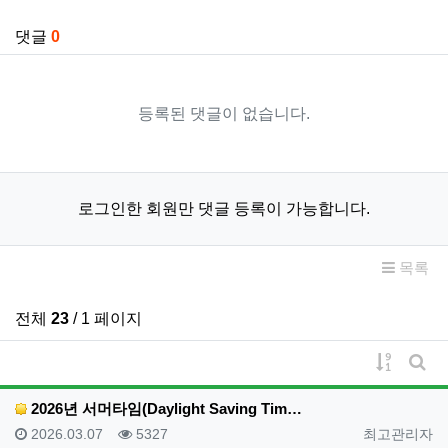
관련자료
댓글
0
등록된 댓글이 없습니다.
로그인한 회원만 댓글 등록이 가능합니다.
목록
전체
23
/ 1 페이지
게시물 
게시
2026년 서머타임(Daylight Saving Tim…
등록일
조회
등록자
2026.03.07
5327
최고관리자