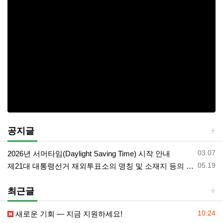
공지글
등록일
03.07
2026년 서머타임(Daylight Saving Time) 시작 안내
등록일
05.19
제21대 대통령선거 재외투표소의 명칭 및 소재지 등의 공고/올랜도 제외 투표소
최근글
등록일
10:24
새로운 기회 — 지금 지원하세요!