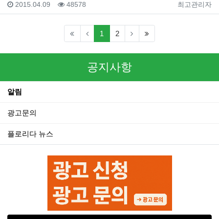
등록일
조회
등록자
2015.04.09
48578
최고관리자
(current)
(last)
1
2
공지사항
알림
광고문의
플로리다 뉴스