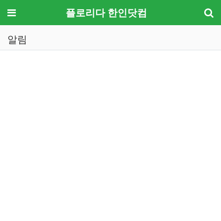
메뉴
플로리다 한인닷컴
알림
기