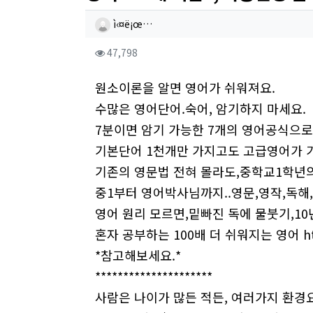
작성자 정보
작성
ì‹¤ë¡œ…
컨텐츠 정보
조회
47,798
본문
원소이론을 알면 영어가 쉬워져요.
수많은 영어단어.숙어, 암기하지 마세요.
7분이면 암기 가능한 7개의 영어공식으로
기본단어 1천개만 가지고도 고급영어가 
기존의 영문법 전혀 몰라도,중학교1학년
중1부터 영어박사님까지..영문,영작,독해,
영어 원리 모르면,밑빠진 독에 물붓기,10
혼자 공부하는 100배 더 쉬워지는 영어
h
*참고해보세요.*
*********************
사람은 나이가 많든 적든, 여러가지 환경