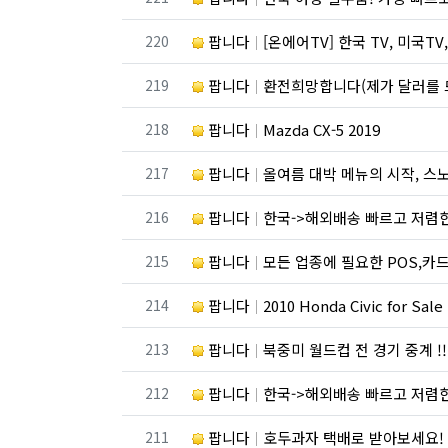
번호
220
팝니다
[온에어TV] 한국 TV, 미국TV, 스포츠 채널, 드라마
번호
219
팝니다
환전희망합니다(제가 달러를 
번호
218
팝니다
Mazda CX-5 2019
번호
217
팝니다
올여름 대박 메뉴의 시작, 
번호
216
팝니다
한국->해외배송 빠르고 저렴
번호
215
팝니다
모든 업종에 필요한 POS,카드 단말기, 웹사이
번호
214
팝니다
2010 Honda Civic for Sale
번호
213
팝니다
북중미 월드컵 전 경기 중계 !! 만능 
번호
212
팝니다
한국->해외배송 빠르고 저렴
번호
211
팝니다
호두과자 택배로 받아보세요!