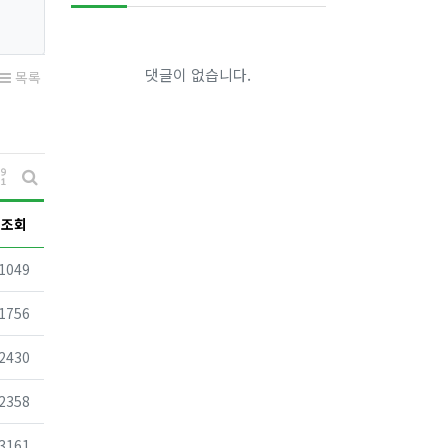
댓글이 없습니다.
목록
게시물 정렬
게시판 검색
조회
조회
1049
조회
1756
조회
2430
조회
2358
조회
3161