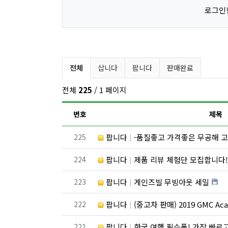
로그인
벼룩시장 분류 목록
전체
삽니다
팝니다
판매완료
전체
225
/ 1 페이지
번호
제목
번호
225
팝니다
-품질좋고 가격좋은 무공해 고
번호
224
팝니다
제품 리뷰 체험단 모집합니다
번호
223
팝니다
게인즈빌 무빙아웃 세일
번호
222
팝니다
(중고차 판매) 2019 GMC A
번호
221
팝니다
한국 여행 필수품! 가장 빠르고 저렴