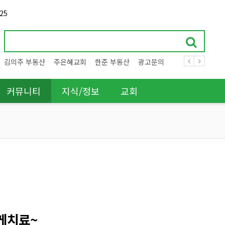
25
김의주 부동산
주은혜교회
한준 부동산
광고문의
커뮤니티
지식/정보
교회
쉽게치료~