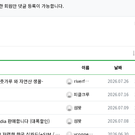
한 회원만 댓글 등록이 가능합니다.
이름
날짜
등록자
등록일
춧가루 와 자연산 생꿀-
riverf…
2026.07.26
등록자
등록일
!
피클크루
2026.07.16
등록자
등록일
섬왓
2026.07.09
등록자
등록일
cadia 판매합니다 (대폭할인)
섬왓
2026.07.08
등록자
등록일
한 한국 심카드(eSIM / USIM)
yconne…
2026.06.30