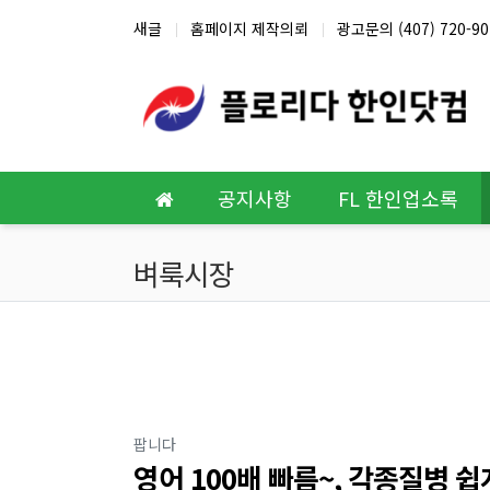
상단 네비
새글
홈페이지 제작의뢰
광고문의 (407) 720-90
메인 메뉴
공지사항
FL 한인업소록
벼룩시장
분류
팝니다
영어 100배 빠름~, 각종질병 