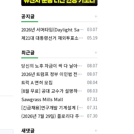
공지글
등록일
2026년 서머타임(Daylight Saving Time) 시작 안내
03.07
등록일
제21대 대통령선거 재외투표소의 명칭 및 소재지 등의 공고/올랜도 제외 투표소
05.19
최근글
등록일
당신의 노후 자금이 싹 다 날아갈 수도 있습니다, 롱텀케어 준비 하기
08.07
등록일
2026년 트럼프 정부 이민법 전면 시행 꼭 알아야 할 4가지!!
08.07
등록일
트럭 A 면허 모집
08.04
등록일
[8월 무료] 공대 교수가 설명하는 AP Physics1 물리 온라인 강의
08.03
등록일
Sawgrass Mills Mall
07.31
등록일
[긴급채용]연구개발 기계설계 (C&C) 엔지니어 모집
07.31
등록일
(2026년 7월 29일) 플로리다 주요 뉴스 | 플로리다 한인 닷컴
07.30
새댓글