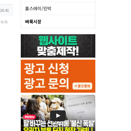
홈스테이/민박
 20:41
벼룩시장
목록