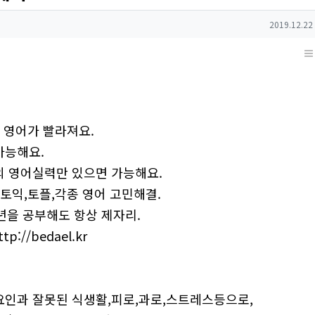
작성일
2019.12.22
 영어가 빨라져요.
가능해요.
의 영어실력만 있으면 가능해요.
토익,토플,각종 영어 고민해결.
년을 공부해도 항상 제자리.
ttp://bedael.kr
요인과 잘못된 식생활,피로,과로,스트레스등으로,