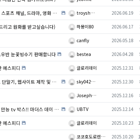
등록자
등록일
, 영화 시청 (월드컵 전 경기 시청) 박스 판매 …
troysh…
2026.06.19
등록자
등록일
드리고 원화를 받고싶습니다)
하몽이80
2026.06.17
등록자
등록일
canfly
2026.05.18
등록자
등록일
스노우반 눈꽃빙수기 판매합니다
bestea
2026.04.28
등록자
등록일
한 에스피디
글로리데이
2025.12.31
등록자
등록일
트 제작 및 온라인 광고를 한번에~~!!!!
sky042…
2025.12.30
등록자
등록일
Joseph…
2025.12.16
등록자
등록일
tv 박스!! 마더스 데이 효도 선물!!
UBTV
2025.12.14
등록자
등록일
한 에스피디
글로리데이
2025.10.23
등록자
등록일
코코호도로렌…
2025.10.20