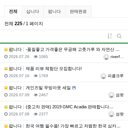
벼룩시장 분류 목록
전체
삽니다
팝니다
판매완료
전체
225
/ 1 페이지
게시물 
게시
팝니다
-품질좋고 가격좋은 무공해 고춧가루 와 자연산 생꿀-
등록일
조회
등록자
2026.07.26
1065
riverf…
팝니다
제품 리뷰 체험단 모집합니다!
등록일
조회
등록자
2026.07.16
1769
피클크루
팝니다
게인즈빌 무빙아웃 세일
등록일
조회
등록자
2026.07.09
2467
섬왓
팝니다
(중고차 판매) 2019 GMC Acadia 판매합니다…
등록일
조회
등록자
2026.07.08
2377
섬왓
팝니다
한국 여행 필수품! 가장 빠르고 저렴한 한국 심카드(e…