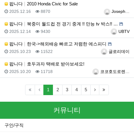
팝니다
2010 Honda Civic for Sale
등록일
조회
등록자
2025.12.16
8870
Joseph…
팝니다
북중미 월드컵 전 경기 중계 !! 만능 tv 박스!! …
등록일
조회
등록자
2025.12.14
9430
UBTV
팝니다
한국->해외배송 빠르고 저렴한 에스피디
등록일
조회
등록자
2025.10.23
11522
글로리데이
팝니다
호두과자 택배로 받아보세요!
등록일
조회
등록자
2025.10.20
11718
코코호도로렌…
(current)
(next)
(last)
1
2
3
4
5
커뮤니티
구인/구직