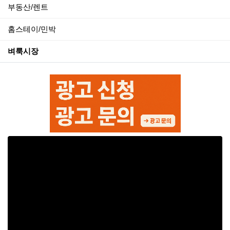
부동산/렌트
홈스테이/민박
벼룩시장