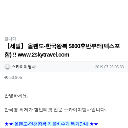
분류
팝니다
【세일】 올랜도-한국왕복 $800후반부터(텍스포
함) !! www.2skytravel.com
작성자 정보
작성
작성일
스카이여행사
2019.07.26 05:33
컨텐츠 정보
조회
53,905
본문
안녕하세요,
한국행 최저가 할인티켓 전문 스카이여행사
입니다.
★★
올랜도-인천왕복 가을비수기 특가안내
★★