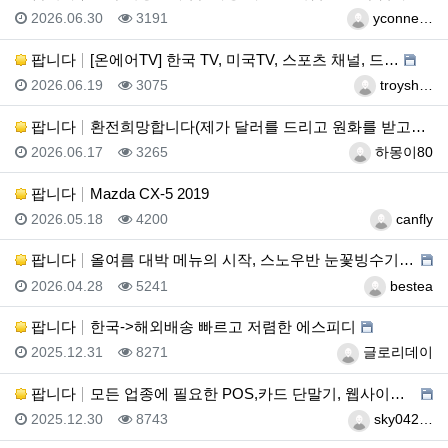
등록일
조회
등록자
2026.06.30
3191
yconne…
팝니다
[온에어TV] 한국 TV, 미국TV, 스포츠 채널, 드…
등록일
조회
등록자
2026.06.19
3075
troysh…
팝니다
환전희망합니다(제가 달러를 드리고 원화를 받고싶습니다)
등록일
조회
등록자
2026.06.17
3265
하몽이80
팝니다
Mazda CX-5 2019
등록일
조회
등록자
2026.05.18
4200
canfly
팝니다
올여름 대박 메뉴의 시작, 스노우반 눈꽃빙수기 판매합니…
등록일
조회
등록자
2026.04.28
5241
bestea
팝니다
한국->해외배송 빠르고 저렴한 에스피디
등록일
조회
등록자
2025.12.31
8271
글로리데이
팝니다
모든 업종에 필요한 POS,카드 단말기, 웹사이트 제작…
등록일
조회
등록자
2025.12.30
8743
sky042…