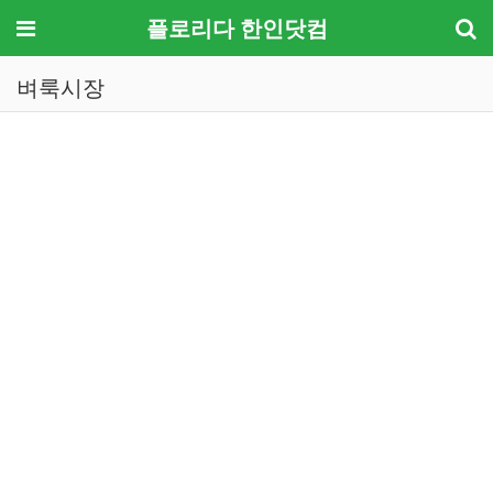
메뉴
플로리다 한인닷컴
벼룩시장
기