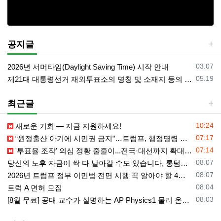
공지글
등록일
03.07
2026년 서머타임(Daylight Saving Time) 시작 안내
등록일
05.19
제21대 대통령선거 재외투표소의 명칭 및 소재지 등의 공고/올랜도 제외 투표소
최근글
등록일
10:24
새로운 기회 — 지금 지원하세요!
등록일
07:17
“원정출산 아기에 시민권 금지”…트럼프, 행정명령 서명
등록일
07:14
'투표율 조작' 의심 정황 줄줄이...전국·대선까지 확대되나
등록일
08.07
당신의 노후 자금이 싹 다 날아갈 수도 있습니다, 롱텀케어 준비 하기
등록일
08.07
2026년 트럼프 정부 이민법 전면 시행 꼭 알아야 할 4가지!!
등록일
08.04
트럭 A 면허 모집
등록일
08.03
[8월 무료] 공대 교수가 설명하는 AP Physics1 물리 온라인 강의