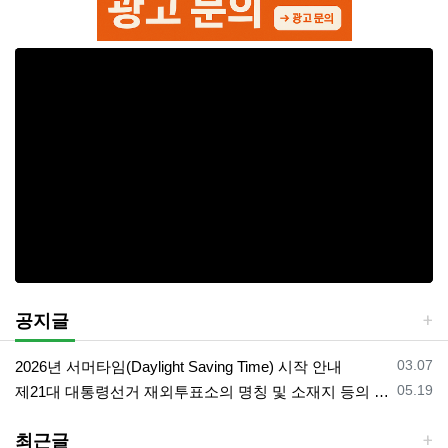
공지글
등록일
03.07
2026년 서머타임(Daylight Saving Time) 시작 안내
등록일
05.19
제21대 대통령선거 재외투표소의 명칭 및 소재지 등의 공고/올랜도 제외 투표소
최근글