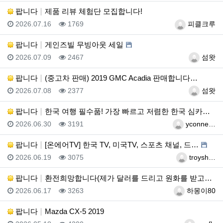
팝니다
제품 리뷰 체험단 모집합니다!
등록일
조회
등록자
2026.07.16
1769
피클크루
팝니다
게인즈빌 무빙아웃 세일
등록일
조회
등록자
2026.07.09
2467
섬왓
팝니다
(중고차 판매) 2019 GMC Acadia 판매합니다…
등록일
조회
등록자
2026.07.08
2377
섬왓
팝니다
한국 여행 필수품! 가장 빠르고 저렴한 한국 심카드(e…
등록일
조회
등록자
2026.06.30
3191
yconne…
팝니다
[온에어TV] 한국 TV, 미국TV, 스포츠 채널, 드…
등록일
조회
등록자
2026.06.19
3075
troysh…
팝니다
환전희망합니다(제가 달러를 드리고 원화를 받고싶습니다)
등록일
조회
등록자
2026.06.17
3263
하몽이80
팝니다
Mazda CX-5 2019