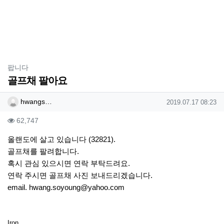
분류
팝니다
골프채 팔아요
작성자 정보
작성
작성일
hwangs…
2019.07.17 08:23
컨텐츠 정보
조회
62,747
본문
올랜도에 살고 있습니다 (32821).
골프채를 팔려합니다.
혹시 관심 있으시면 연락 부탁드려요.
연락 주시면 골프채 사진 보내드리겠습니다.
email. hwang.soyoung@yahoo.com
Iron