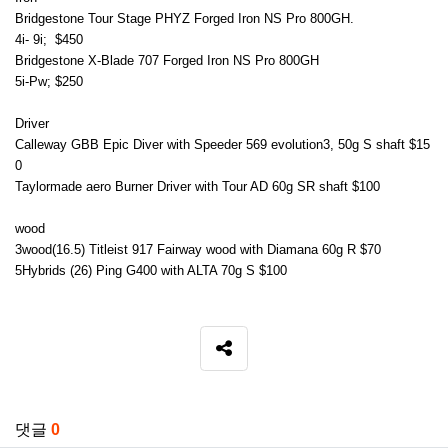
Bridgestone Tour Stage PHYZ Forged Iron NS Pro 800GH.
4i- 9i; $450
Bridgestone X-Blade 707 Forged Iron NS Pro 800GH
5i-Pw; $250
Driver
Calleway GBB Epic Diver with Speeder 569 evolution3, 50g S shaft $15
0
Taylormade aero Burner Driver with Tour AD 60g SR shaft $100
wood
3wood(16.5) Titleist 917 Fairway wood with Diamana 60g R $70
5Hybrids (26) Ping G400 with ALTA 70g S $100
SNS 공유
관련자료
댓글
0