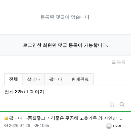
등록된 댓글이 없습니다.
로그인한 회원만 댓글 등록이 가능합니다.
목록
벼룩시장 분류 목록
전체
삽니다
팝니다
판매완료
전체
225
/ 1 페이지
게시물 
게시
팝니다
-품질좋고 가격좋은 무공해 고춧가루 와 자연산 생꿀-
등록일
조회
등록자
2026.07.26
1065
riverf…