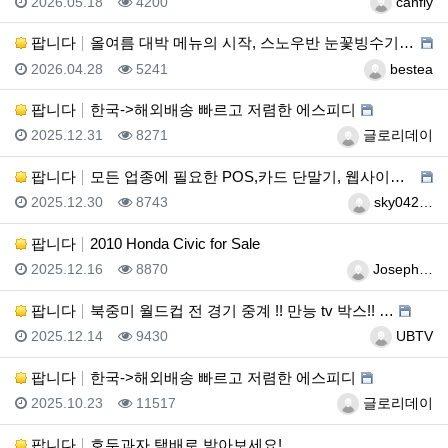
등록일
조회
등록자
2026.05.18
4200
canfly
팝니다
올여름 대박 메뉴의 시작, 스노우반 눈꽃빙수기 판매합니…
등록일
조회
등록자
2026.04.28
5241
bestea
팝니다
한국->해외배송 빠르고 저렴한 에스피디
등록일
조회
등록자
2025.12.31
8271
글로리데이
팝니다
모든 업종에 필요한 POS,카드 단말기, 웹사이트 제작…
등록일
조회
등록자
2025.12.30
8743
sky042…
팝니다
2010 Honda Civic for Sale
등록일
조회
등록자
2025.12.16
8870
Joseph…
팝니다
북중미 월드컵 전 경기 중계 !! 만능 tv 박스!! …
등록일
조회
등록자
2025.12.14
9430
UBTV
팝니다
한국->해외배송 빠르고 저렴한 에스피디
등록일
조회
등록자
2025.10.23
11517
글로리데이
팝니다
호두과자 택배로 받아보세요!