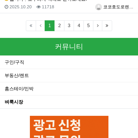
등록일
조회
등록자
2025.10.20
11718
코코호도로렌…
(current)
(next)
(last)
1
2
3
4
5
커뮤니티
구인/구직
부동산/렌트
홈스테이/민박
벼룩시장