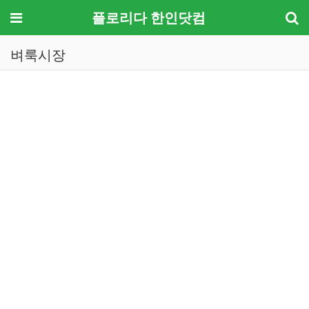
메뉴
플로리다 한인닷컴
벼룩시장
기