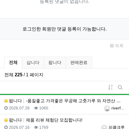
등록된 댓글이 없습니다.
로그인한 회원만 댓글 등록이 가능합니다.
목록
벼룩시장 분류 목록
전체
삽니다
팝니다
판매완료
전체
225
/ 1 페이지
게시물 
게시
팝니다
-품질좋고 가격좋은 무공해 고춧가루 와 자연산 생꿀-
등록일
조회
등록자
2026.07.26
1065
riverf…
팝니다
제품 리뷰 체험단 모집합니다!
등록일
조회
등록자
2026.07.16
1769
피클크루