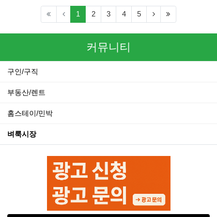
(current)
(next)
(last)
1
2
3
4
5
커뮤니티
구인/구직
부동산/렌트
홈스테이/민박
벼룩시장