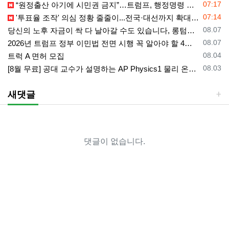
등록일
07:17
“원정출산 아기에 시민권 금지”…트럼프, 행정명령 서명
등록일
07:14
'투표율 조작' 의심 정황 줄줄이...전국·대선까지 확대되나
등록일
08.07
당신의 노후 자금이 싹 다 날아갈 수도 있습니다, 롱텀케어 준비 하기
등록일
08.07
2026년 트럼프 정부 이민법 전면 시행 꼭 알아야 할 4가지!!
등록일
08.04
트럭 A 면허 모집
등록일
08.03
[8월 무료] 공대 교수가 설명하는 AP Physics1 물리 온라인 강의
새댓글
댓글이 없습니다.