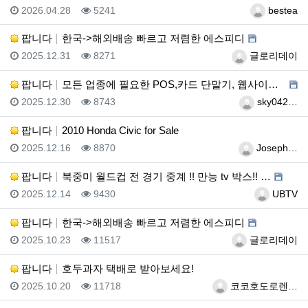
등록일
조회
등록자
2026.04.28
5241
bestea
팝니다
한국->해외배송 빠르고 저렴한 에스피디
등록일
조회
등록자
2025.12.31
8271
글로리데이
팝니다
모든 업종에 필요한 POS,카드 단말기, 웹사이트 제작…
등록일
조회
등록자
2025.12.30
8743
sky042…
팝니다
2010 Honda Civic for Sale
등록일
조회
등록자
2025.12.16
8870
Joseph…
팝니다
북중미 월드컵 전 경기 중계 !! 만능 tv 박스!! …
등록일
조회
등록자
2025.12.14
9430
UBTV
팝니다
한국->해외배송 빠르고 저렴한 에스피디
등록일
조회
등록자
2025.10.23
11517
글로리데이
팝니다
호두과자 택배로 받아보세요!
등록일
조회
등록자
2025.10.20
11718
코코호도로렌…