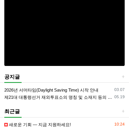
공지글
등록일
03.07
2026년 서머타임(Daylight Saving Time) 시작 안내
등록일
05.19
제21대 대통령선거 재외투표소의 명칭 및 소재지 등의 공고/올랜도 제외 투표소
최근글
등록일
10:24
새로운 기회 — 지금 지원하세요!