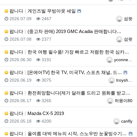
팝니다
게인즈빌 무빙아웃 세일
등록일
조회
등록자
2026.07.09
2467
섬왓
팝니다
(중고차 판매) 2019 GMC Acadia 판매합니다…
등록일
조회
등록자
2026.07.08
2377
섬왓
팝니다
한국 여행 필수품! 가장 빠르고 저렴한 한국 심카드(e…
등록일
조회
등록자
2026.06.30
3191
yconne…
팝니다
[온에어TV] 한국 TV, 미국TV, 스포츠 채널, 드…
등록일
조회
등록자
2026.06.19
3075
troysh…
팝니다
환전희망합니다(제가 달러를 드리고 원화를 받고싶습니다)
등록일
조회
등록자
2026.06.17
3265
하몽이80
팝니다
Mazda CX-5 2019
등록일
조회
등록자
2026.05.18
4200
canfly
팝니다
올여름 대박 메뉴의 시작, 스노우반 눈꽃빙수기 판매합니…