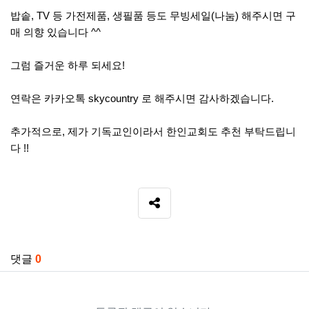
밥솥, TV 등 가전제품, 생필품 등도 무빙세일(나눔) 해주시면 구
매 의향 있습니다 ^^
그럼 즐거운 하루 되세요!
연락은 카카오톡 skycountry 로 해주시면 감사하겠습니다.
추가적으로, 제가 기독교인이라서 한인교회도 추천 부탁드립니
다 !!
SNS 공유
관련자료
댓글
0