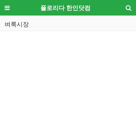
메뉴
플로리다 한인닷컴
벼룩시장
기