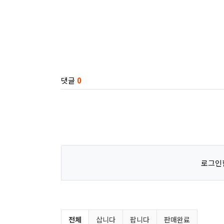
관련자료
댓글
0
로그인
벼룩시장 분류 목록
전체
삽니다
팝니다
판매완료