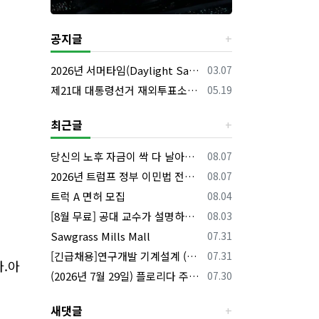
공지글
등록일
2026년 서머타임(Daylight Saving Time) 시작 안내
03.07
등록일
제21대 대통령선거 재외투표소의 명칭 및 소재지 등의 공고/올랜도 제외 투표소
05.19
최근글
등록일
당신의 노후 자금이 싹 다 날아갈 수도 있습니다, 롱텀케어 준비 하기
08.07
등록일
2026년 트럼프 정부 이민법 전면 시행 꼭 알아야 할 4가지!!
08.07
등록일
트럭 A 면허 모집
08.04
등록일
[8월 무료] 공대 교수가 설명하는 AP Physics1 물리 온라인 강의
08.03
등록일
Sawgrass Mills Mall
07.31
등록일
[긴급채용]연구개발 기계설계 (C&C) 엔지니어 모집
07.31
아.아
등록일
(2026년 7월 29일) 플로리다 주요 뉴스 | 플로리다 한인 닷컴
07.30
새댓글