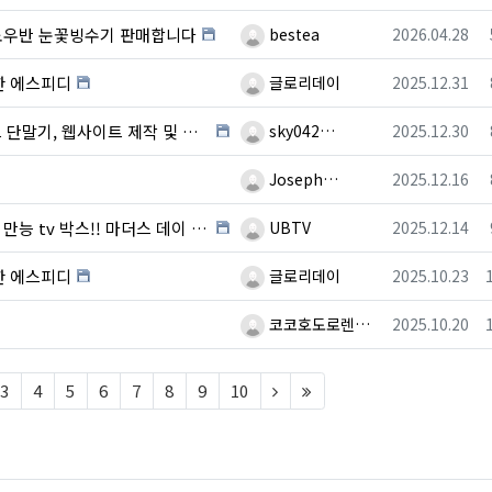
등록자
등록일
스노우반 눈꽃빙수기 판매합니다
bestea
2026.04.28
등록자
등록일
한 에스피디
글로리데이
2025.12.31
등록자
등록일
트 제작 및 온라인 광고를 한번에~~!!!!
sky042…
2025.12.30
등록자
등록일
Joseph…
2025.12.16
등록자
등록일
tv 박스!! 마더스 데이 효도 선물!!
UBTV
2025.12.14
등록자
등록일
한 에스피디
글로리데이
2025.10.23
등록자
등록일
코코호도로렌…
2025.10.20
t)
(next)
(last)
3
4
5
6
7
8
9
10