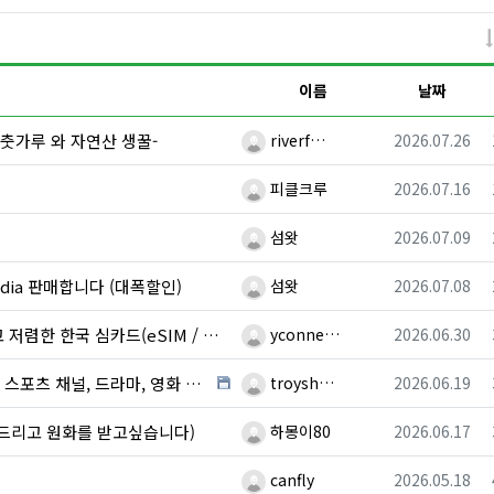
이름
날짜
등록자
등록일
춧가루 와 자연산 생꿀-
riverf…
2026.07.26
등록자
등록일
!
피클크루
2026.07.16
등록자
등록일
섬왓
2026.07.09
등록자
등록일
cadia 판매합니다 (대폭할인)
섬왓
2026.07.08
등록자
등록일
한 한국 심카드(eSIM / USIM)
yconne…
2026.06.30
등록자
등록일
, 영화 시청 (월드컵 전 경기 시청) 박스 판매 …
troysh…
2026.06.19
등록자
등록일
드리고 원화를 받고싶습니다)
하몽이80
2026.06.17
등록자
등록일
canfly
2026.05.18