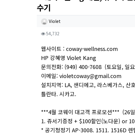
수기
작성자 정보
작성
Violet
컨텐츠 정보
조회
54,732
본문
웹사이트 : coway-wellness.com
HP 강혜영 Violet Kang
문의전화: (949) 400-7608 (토요일,
이메일:
violetcoway@gmail.com
설치지역: LA, 샌디에고, 라스베가스, 산
틀란타. 시카고.
***4월 코웨이 대고객 프로모션*** (26일
1. 쥬서기증정 + $100할인(노다운) or 10
* 공기청정기 AP-3008. 1511. 1516D 