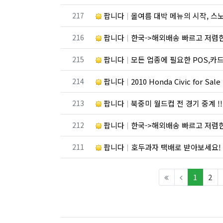
번호
217
팝니다
올여름 대박 메뉴의 시작, 
번호
216
팝니다
한국->해외배송 빠르고 저렴
번호
215
팝니다
모든 업종에 필요한 POS,카드 단말기, 웹사이
번호
214
팝니다
2010 Honda Civic for Sale
번호
213
팝니다
북중미 월드컵 전 경기 중계 !! 만능 
번호
212
팝니다
한국->해외배송 빠르고 저렴
번호
211
팝니다
호두과자 택배로 받아보세요!
(curren
1
2