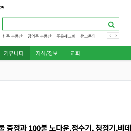
25
한준 부동산
김의주 부동산
주은혜교회
광고문의
커뮤니티
지식/정보
교회
선물 증정과 100불 노다운,정수기, 청정기,비데