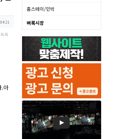
홈스테이/민박
 04:21
벼룩시장
목록
아.아