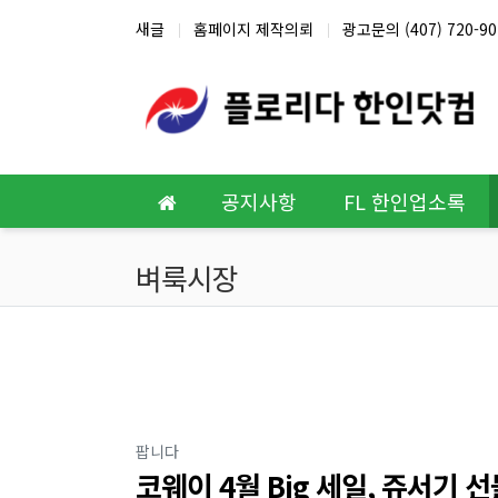
상단 네비
새글
홈페이지 제작의뢰
광고문의 (407) 720-90
메인 메뉴
공지사항
FL 한인업소록
벼룩시장
분류
팝니다
코웨이 4월 Big 세일, 쥬서기 