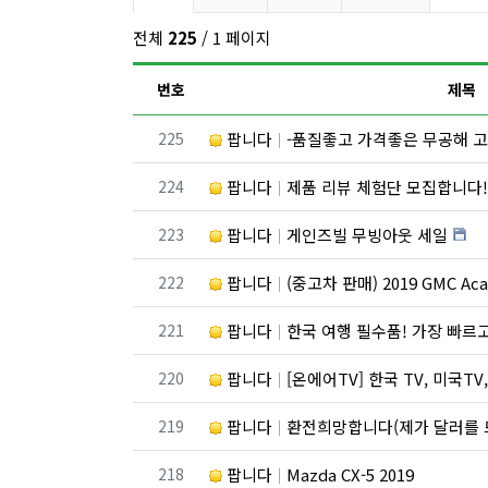
전체
225
/ 1 페이지
번호
제목
번호
225
팝니다
-품질좋고 가격좋은 무공해 고
번호
224
팝니다
제품 리뷰 체험단 모집합니다
번호
223
팝니다
게인즈빌 무빙아웃 세일
번호
222
팝니다
(중고차 판매) 2019 GMC A
번호
221
팝니다
한국 여행 필수품! 가장 빠르고 저렴
번호
220
팝니다
[온에어TV] 한국 TV, 미국TV, 스포츠 채널, 드라마
번호
219
팝니다
환전희망합니다(제가 달러를 
번호
218
팝니다
Mazda CX-5 2019