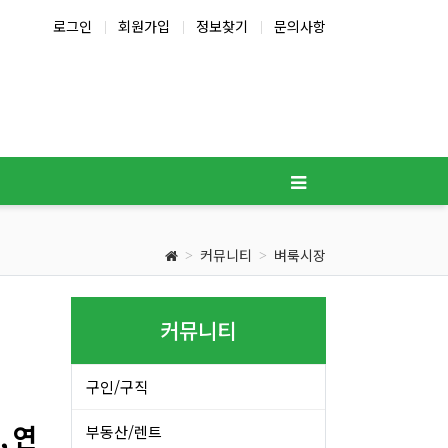
로그인
회원가입
정보찾기
문의사항
커뮤니티
벼룩시장
커뮤니티
구인/구직
, 연
부동산/렌트