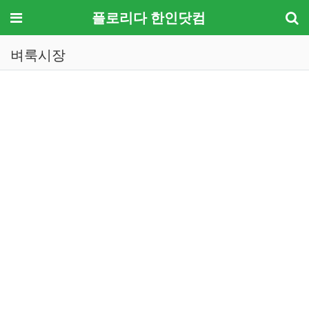
메뉴
플로리다 한인닷컴
벼룩시장
기