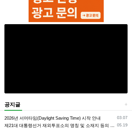
공지글
등록일
03.07
2026년 서머타임(Daylight Saving Time) 시작 안내
등록일
05.19
제21대 대통령선거 재외투표소의 명칭 및 소재지 등의 공고/올랜도 제외 투표소