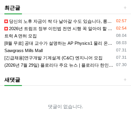
최근글
등록일
02:57
당신의 노후 자금이 싹 다 날아갈 수도 있습니다, 롱텀케어 준비 하기
등록일
02:54
2026년 트럼프 정부 이민법 전면 시행 꼭 알아야 할 4가지!!
등록일
08.04
트럭 A 면허 모집
등록일
08.03
[8월 무료] 공대 교수가 설명하는 AP Physics1 물리 온라인 강의
등록일
07.31
Sawgrass Mills Mall
등록일
07.31
[긴급채용]연구개발 기계설계 (C&C) 엔지니어 모집
등록일
07.30
(2026년 7월 29일) 플로리다 주요 뉴스 | 플로리다 한인 닷컴
새댓글
댓글이 없습니다.