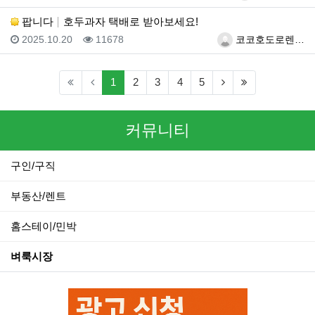
팝니다
호두과자 택배로 받아보세요!
등록일
조회
등록자
2025.10.20
11678
코코호도로렌…
(current)
(next)
(last)
1
2
3
4
5
커뮤니티
구인/구직
부동산/렌트
홈스테이/민박
벼룩시장