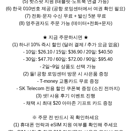
(5)
핫스팟 지원
(
태블릿·노트북 연결 가능
)
(6)
한국
010
번호 제공
(
공항 로밍센터에서 여권 확인 필요
)
(7)
전화·문자 수신 무료
+
발신
5
분 무료
(8)
영주권자도 주문 가능
(
데이터
+
전화
+
문자
)
★
지금 주문하시면
★
(1)
하나
! 10%
즉시 할인
(
달러 결제
/
추가 요금 없음
)
- 10
일
: $26.10 / 15
일
: $36.90 / 20
일
: $40.50
- 30
일
: $47.70 / 60
일
: $72.00 / 90
일
: $95.40
- 2
일
~9
일 상품도 선택 가능
(2)
둘
!
공항 로밍센터 방문 시 사은품 증정
- T-money
교통카드 무료 증정
- SK Telecom
전용 할인 쿠폰북 증정
(
소진 전까지
)
(3)
셋
!
사용 후기 이벤트 진행
-
채택 시 최대
$20
아마존 기프트 카드 증정
※
주문 전 반드시 꼭 확인하세요
(1)
휴대폰 언락과
eSIM
지원 여부를 확인해 주세요