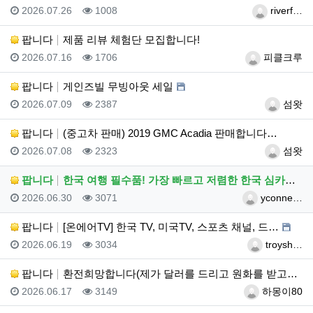
등록일
조회
등록자
2026.07.26
1008
riverf…
팝니다
제품 리뷰 체험단 모집합니다!
등록일
조회
등록자
2026.07.16
1706
피클크루
팝니다
게인즈빌 무빙아웃 세일
등록일
조회
등록자
2026.07.09
2387
섬왓
팝니다
(중고차 판매) 2019 GMC Acadia 판매합니다…
등록일
조회
등록자
2026.07.08
2323
섬왓
팝니다
한국 여행 필수품! 가장 빠르고 저렴한 한국 심카드(e…
등록일
조회
등록자
2026.06.30
3071
yconne…
팝니다
[온에어TV] 한국 TV, 미국TV, 스포츠 채널, 드…
등록일
조회
등록자
2026.06.19
3034
troysh…
팝니다
환전희망합니다(제가 달러를 드리고 원화를 받고싶습니다)
등록일
조회
등록자
2026.06.17
3149
하몽이80