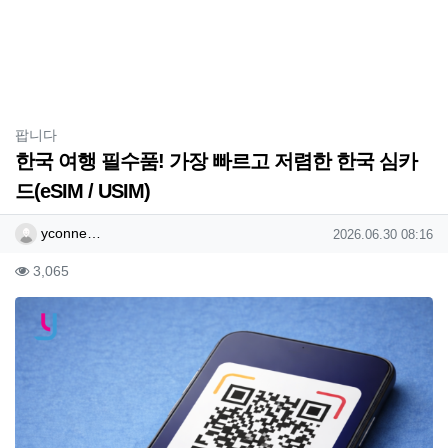
분류
팝니다
한국 여행 필수품! 가장 빠르고 저렴한 한국 심카
드(eSIM / USIM)
작성자 정보
작성
작성일
yconne…
2026.06.30 08:16
컨텐츠 정보
조회
3,065
본문