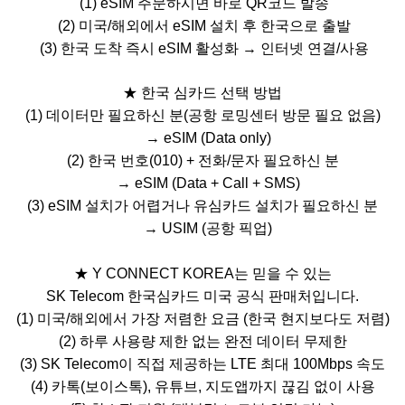
(1) eSIM
주문하시면 바로
QR
코드 발송
(2)
미국
/
해외에서
eSIM
설치 후 한국으로 출발
(3)
한국 도착 즉시
eSIM
활성화
→
인터넷 연결
/
사용
★
한국 심카드 선택 방법
(1)
데이터만 필요하신 분
(
공항 로밍센터 방문 필요 없음
)
→ eSIM (Data only)
(2)
한국 번호
(010) +
전화
/
문자 필요하신 분
→ eSIM (Data + Call + SMS)
(3)
eSIM
설치가 어렵거나 유심카드 설치가 필요하신 분
→ USIM (
공항 픽업
)
★
Y CONNECT KOREA
는 믿을 수 있는
SK Telecom
한국심카드 미국 공식 판매처입니다
.
(1)
미국
/
해외에서 가장 저렴한 요금
(
한국 현지보다도 저렴
)
(2)
하루 사용량 제한 없는 완전 데이터 무제한
(3) SK Telecom
이 직접 제공하는
LTE
최대
100Mbps
속도
(4)
카톡
(
보이스톡
),
유튜브
,
지도앱까지 끊김 없이 사용