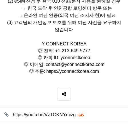
(2) eSIM
신청 후 한국
010
전화
/
문자 사용을 원하실 경우
→
한국 도착 후 인천공항 로밍센터 방문 또는
→
온라인 여권 인증
(
외국 여권 소지자 한
)
이 필요
(3)
고객님의 개인정보 보호를 위해 여권 사진을 요구하지
않습니다
Y CONNECT KOREA
◎
전화
: +1-213-649-5777
◎
카톡
ID: yconnectkorea
◎
이메일
:
contact@yconnectkorea.com
◎
주문
:
https://yconnectkorea.com
SNS 공유
관련자료
회 연결
https://youtu.be/VzTOKNYmizg
245