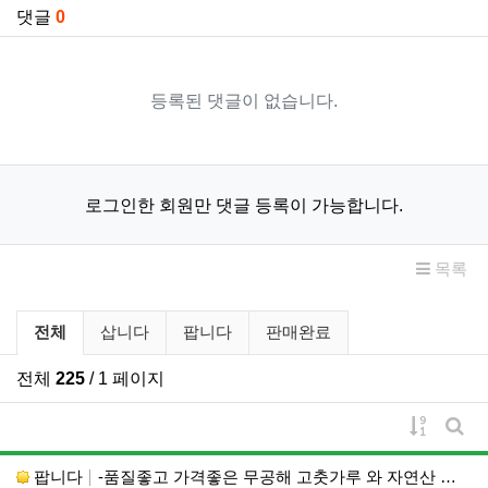
댓글
0
등록된 댓글이 없습니다.
로그인한 회원만 댓글 등록이 가능합니다.
목록
벼룩시장 분류 목록
전체
삽니다
팝니다
판매완료
전체
225
/ 1 페이지
게시물 
게시
팝니다
-품질좋고 가격좋은 무공해 고춧가루 와 자연산 생꿀-