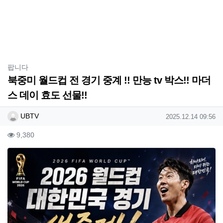
분류
팝니다
북중미 월드컵 전 경기 중계 !! 만능 tv 박스!! 마더
스 데이 효도 선물!!
작성자 정보
작성
작성일
UBTV
2025.12.14 09:56
컨텐츠 정보
조회
9,380
본문