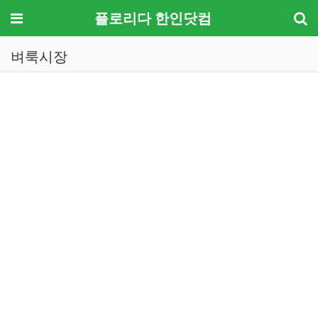
메뉴
플로리다 한인닷컴
벼룩시장
기