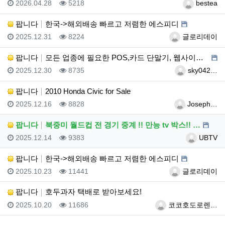
등록일
조회
등록자
2026.04.28
5218
bestea
팝니다
한국->해외배송 빠르고 저렴한 에스피디
등록일
조회
등록자
2025.12.31
8224
글로리데이
팝니다
모든 업종에 필요한 POS,카드 단말기, 웹사이트 제작…
등록일
조회
등록자
2025.12.30
8735
sky042…
팝니다
2010 Honda Civic for Sale
등록일
조회
등록자
2025.12.16
8828
Joseph…
팝니다
북중미 월드컵 전 경기 중계 !! 만능 tv 박스!! …
등록일
조회
등록자
2025.12.14
9383
UBTV
팝니다
한국->해외배송 빠르고 저렴한 에스피디
등록일
조회
등록자
2025.10.23
11441
글로리데이
팝니다
호두과자 택배로 받아보세요!
등록일
조회
등록자
2025.10.20
11686
코코호도로렌…