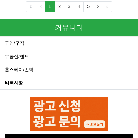
(current)
(next)
(last)
1
2
3
4
5
커뮤니티
구인/구직
부동산/렌트
홈스테이/민박
벼룩시장