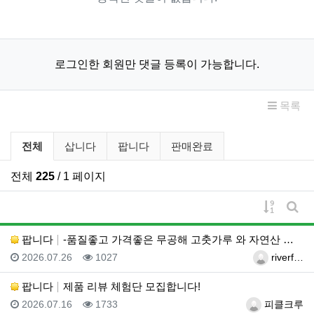
로그인한 회원만 댓글 등록이 가능합니다.
목록
벼룩시장 분류 목록
전체
삽니다
팝니다
판매완료
전체
225
/ 1 페이지
게시물 
게시
팝니다
-품질좋고 가격좋은 무공해 고춧가루 와 자연산 생꿀-
등록일
조회
등록자
2026.07.26
1027
riverf…
팝니다
제품 리뷰 체험단 모집합니다!
등록일
조회
등록자
2026.07.16
1733
피클크루