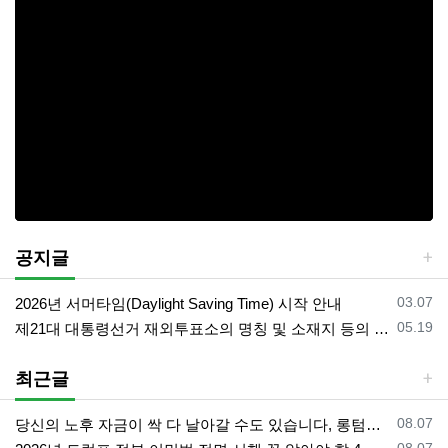
공지글
등록일
03.07
2026년 서머타임(Daylight Saving Time) 시작 안내
등록일
05.19
제21대 대통령선거 재외투표소의 명칭 및 소재지 등의 공고/올랜도 제외 투표소
최근글
등록일
08.07
당신의 노후 자금이 싹 다 날아갈 수도 있습니다, 롱텀케어 준비 하기
등록일
08.07