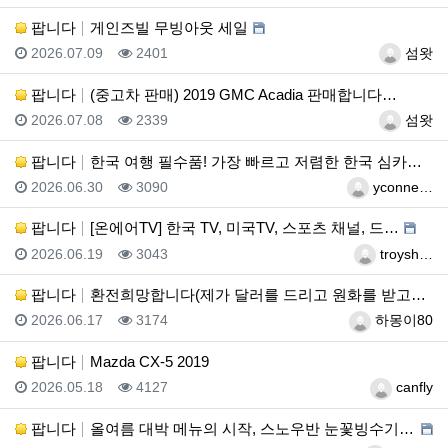
팝니다
게인즈빌 무빙아웃 세일
등록일
조회
등록자
2026.07.09
2401
섬왓
팝니다
(중고차 판매) 2019 GMC Acadia 판매합니다…
등록일
조회
등록자
2026.07.08
2339
섬왓
팝니다
한국 여행 필수품! 가장 빠르고 저렴한 한국 심카드(e…
등록일
조회
등록자
2026.06.30
3090
yconne…
팝니다
[온에어TV] 한국 TV, 미국TV, 스포츠 채널, 드…
등록일
조회
등록자
2026.06.19
3043
troysh…
팝니다
환전희망합니다(제가 달러를 드리고 원화를 받고싶습니다)
등록일
조회
등록자
2026.06.17
3174
하몽이80
팝니다
Mazda CX-5 2019
등록일
조회
등록자
2026.05.18
4127
canfly
팝니다
올여름 대박 메뉴의 시작, 스노우반 눈꽃빙수기 판매합니…