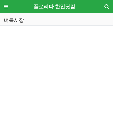
메뉴
플로리다 한인닷컴
벼룩시장
기