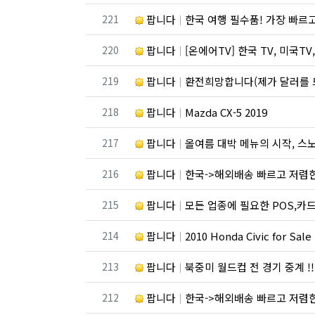
번호
221
팝니다
한국 여행 필수품! 가장 빠르고 저렴
번호
220
팝니다
[온에어TV] 한국 TV, 미국TV, 스포츠 채널, 드라마
번호
219
팝니다
환전희망합니다(제가 달러를 
번호
218
팝니다
Mazda CX-5 2019
번호
217
팝니다
올여름 대박 메뉴의 시작, 
번호
216
팝니다
한국->해외배송 빠르고 저렴
번호
215
팝니다
모든 업종에 필요한 POS,카드 단말기, 웹사이
번호
214
팝니다
2010 Honda Civic for Sale
번호
213
팝니다
북중미 월드컵 전 경기 중계 !! 만능 
번호
212
팝니다
한국->해외배송 빠르고 저렴