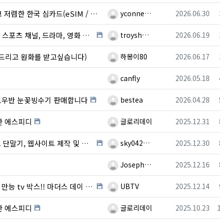
등록자
등록일
한 한국 심카드(eSIM / USIM)
yconne…
2026.06.30
등록자
등록일
, 영화 시청 (월드컵 전 경기 시청) 박스 판매 …
troysh…
2026.06.19
등록자
등록일
드리고 원화를 받고싶습니다)
하몽이80
2026.06.17
등록자
등록일
canfly
2026.05.18
등록자
등록일
스노우반 눈꽃빙수기 판매합니다
bestea
2026.04.28
등록자
등록일
한 에스피디
글로리데이
2025.12.31
등록자
등록일
트 제작 및 온라인 광고를 한번에~~!!!!
sky042…
2025.12.30
등록자
등록일
Joseph…
2025.12.16
등록자
등록일
tv 박스!! 마더스 데이 효도 선물!!
UBTV
2025.12.14
등록자
등록일
한 에스피디
글로리데이
2025.10.23