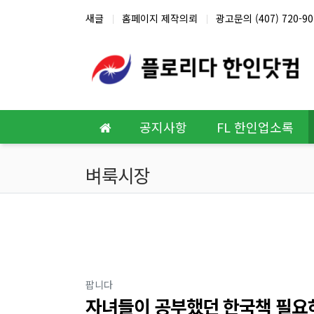
상단 네비
새글
홈페이지 제작의뢰
광고문의 (407) 720-90
메인 메뉴
공지사항
FL 한인업소록
벼룩시장
분류
팝니다
자녀들이 공부했던 한국책 필요