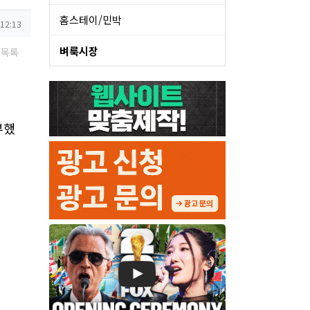
홈스테이/민박
 12:13
벼룩시장
목록
부했