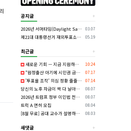
리
공지글
등록일
2026년 서머타임(Daylight Saving Time) 시작 안내
03.07
등록일
제21대 대통령선거 재외투표소의 명칭 및 소재지 등의 공고/올랜도 제외 투표소
05.19
최근글
등록일
새로운 기회 — 지금 지원하세요!
10:24
등록일
“원정출산 아기에 시민권 금지”…트럼프, 행정명령 서명
07:17
등록일
'투표율 조작' 의심 정황 줄줄이...전국·대선까지 확대되나
07:14
등록일
당신의 노후 자금이 싹 다 날아갈 수도 있습니다, 롱텀케어 준비 하기
08.07
등록일
2026년 트럼프 정부 이민법 전면 시행 꼭 알아야 할 4가지!!
08.07
등록일
트럭 A 면허 모집
08.04
등록일
[8월 무료] 공대 교수가 설명하는 AP Physics1 물리 온라인 강의
08.03
새댓글