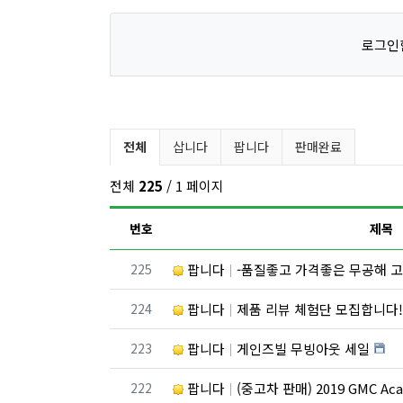
로그인
벼룩시장 분류 목록
전체
삽니다
팝니다
판매완료
전체
225
/ 1 페이지
번호
제목
번호
225
팝니다
-품질좋고 가격좋은 무공해 고
번호
224
팝니다
제품 리뷰 체험단 모집합니다
번호
223
팝니다
게인즈빌 무빙아웃 세일
번호
222
팝니다
(중고차 판매) 2019 GMC A