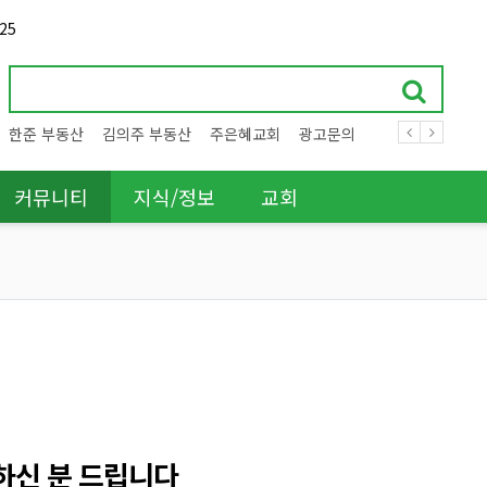
25
한준 부동산
김의주 부동산
주은혜교회
광고문의
커뮤니티
지식/정보
교회
하신 분 드립니다