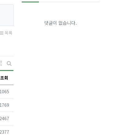
댓글이 없습니다.
목록
게시물 정렬
게시판 검색
조회
조회
1065
조회
1769
조회
2467
조회
2377