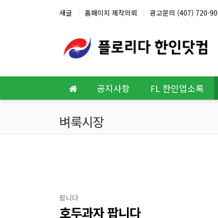
상단 네비
새글
홈페이지 제작의뢰
광고문의 (407) 720-90
메인 메뉴
공지사항
FL 한인업소록
벼룩시장
분류
팝니다
호두과자 팝니다