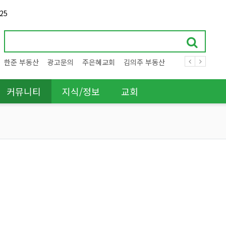
25
한준 부동산
광고문의
주은혜교회
김의주 부동산
커뮤니티
지식/정보
교회