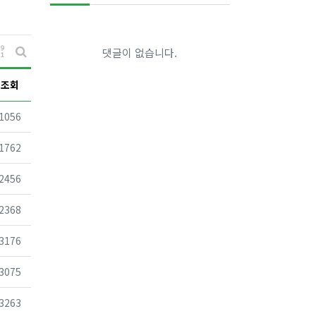
게시물 정렬
댓글이 없습니다.
게시판 검색
조회
조회
1056
조회
1762
조회
2456
조회
2368
조회
3176
조회
3075
조회
3263