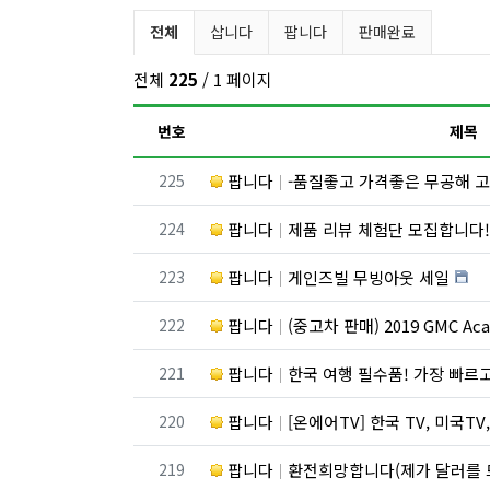
벼룩시장 분류 목록
전체
삽니다
팝니다
판매완료
전체
225
/ 1 페이지
번호
제목
번호
225
팝니다
-품질좋고 가격좋은 무공해 고
번호
224
팝니다
제품 리뷰 체험단 모집합니다
번호
223
팝니다
게인즈빌 무빙아웃 세일
번호
222
팝니다
(중고차 판매) 2019 GMC A
번호
221
팝니다
한국 여행 필수품! 가장 빠르고 저렴
번호
220
팝니다
[온에어TV] 한국 TV, 미국TV, 스포츠 채널, 드라마
번호
219
팝니다
환전희망합니다(제가 달러를 