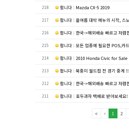
번호
218
팝니다
Mazda CX-5 2019
번호
217
팝니다
올여름 대박 메뉴의 시작, 
번호
216
팝니다
한국->해외배송 빠르고 저렴
번호
215
팝니다
모든 업종에 필요한 POS,카드 단말기, 웹사이
번호
214
팝니다
2010 Honda Civic for Sale
번호
213
팝니다
북중미 월드컵 전 경기 중계 !! 만능 
번호
212
팝니다
한국->해외배송 빠르고 저렴
번호
211
팝니다
호두과자 택배로 받아보세요!
(curren
1
2