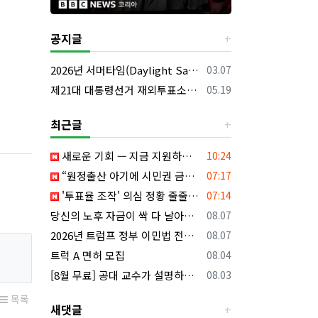
공지글
등록일
2026년 서머타임(Daylight Saving Time) 시작 안내
03.07
등록일
제21대 대통령선거 재외투표소의 명칭 및 소재지 등의 공고/올랜도 제외 투표소
05.19
최근글
등록일
새로운 기회 — 지금 지원하세요!
10:24
등록일
“원정출산 아기에 시민권 금지”…트럼프, 행정명령 서명
07:17
등록일
'투표율 조작' 의심 정황 줄줄이...전국·대선까지 확대되나
07:14
등록일
당신의 노후 자금이 싹 다 날아갈 수도 있습니다, 롱텀케어 준비 하기
08.07
등록일
2026년 트럼프 정부 이민법 전면 시행 꼭 알아야 할 4가지!!
08.07
등록일
트럭 A 면허 모집
08.04
등록일
[8월 무료] 공대 교수가 설명하는 AP Physics1 물리 온라인 강의
08.03
목록
새댓글