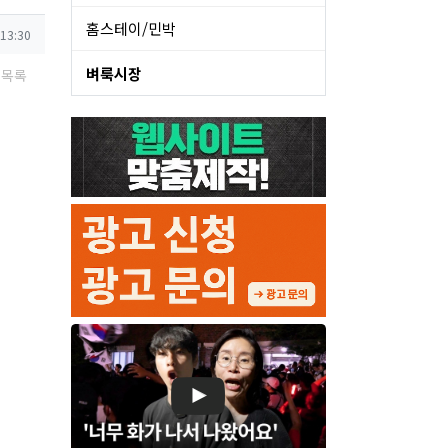
홈스테이/민박
 13:30
벼룩시장
목록