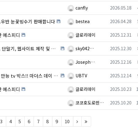
등록자
등록일
canfly
2026.05.18
등록자
등록일
스노우반 눈꽃빙수기 판매합니다
bestea
2026.04.28
등록자
등록일
한 에스피디
글로리데이
2025.12.31
등록자
등록일
트 제작 및 온라인 광고를 한번에~~!!!!
sky042…
2025.12.30
등록자
등록일
Joseph…
2025.12.16
등록자
등록일
tv 박스!! 마더스 데이 효도 선물!!
UBTV
2025.12.14
등록자
등록일
한 에스피디
글로리데이
2025.10.23
등록자
등록일
코코호도로렌…
2025.10.20
t)
(next)
(last)
3
4
5
6
7
8
9
10