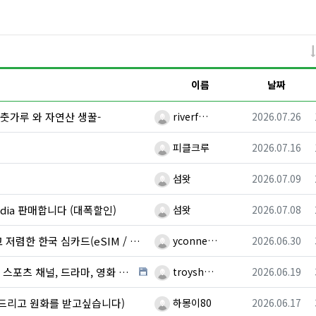
이름
날짜
등록자
등록일
춧가루 와 자연산 생꿀-
riverf…
2026.07.26
등록자
등록일
!
피클크루
2026.07.16
등록자
등록일
섬왓
2026.07.09
등록자
등록일
cadia 판매합니다 (대폭할인)
섬왓
2026.07.08
등록자
등록일
한 한국 심카드(eSIM / USIM)
yconne…
2026.06.30
등록자
등록일
, 영화 시청 (월드컵 전 경기 시청) 박스 판매 …
troysh…
2026.06.19
등록자
등록일
드리고 원화를 받고싶습니다)
하몽이80
2026.06.17