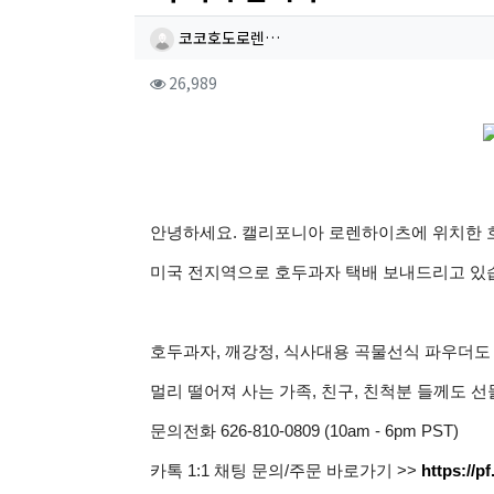
작성자 정보
작성
코코호도로렌…
컨텐츠 정보
조회
26,989
본문
안녕하세요. 캘리포니아 로렌하이츠에 위치한 
미국 전지역으로 호두과자 택배 보내드리고 있
호두과자, 깨강정, 식사대용 곡물선식 파우더도
멀리 떨어져 사는 가족, 친구, 친척분 들께도 선
문의전화 626-810-0809 (10am - 6pm PST)
카톡 1:1 채팅 문의/주문 바로가기 >>
https://