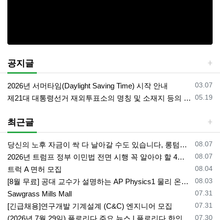
공지글
등록일
03.07
2026년 서머타임(Daylight Saving Time) 시작 안내
등록일
05.19
제21대 대통령선거 재외투표소의 명칭 및 소재지 등의 공고/올랜도 제외 투표소
최근글
등록일
08.07
당신의 노후 자금이 싹 다 날아갈 수도 있습니다, 롱텀케어 준비 하기
등록일
08.07
2026년 트럼프 정부 이민법 전면 시행 꼭 알아야 할 4가지!!
등록일
08.04
트럭 A 면허 모집
등록일
08.03
[8월 무료] 공대 교수가 설명하는 AP Physics1 물리 온라인 강의
등록일
07.31
Sawgrass Mills Mall
등록일
07.31
[긴급채용]연구개발 기계설계 (C&C) 엔지니어 모집
등록일
07.30
(2026년 7월 29일) 플로리다 주요 뉴스 | 플로리다 한인 닷컴