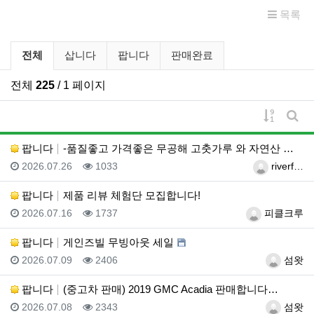
목록
벼룩시장 분류 목록
전체
삽니다
팝니다
판매완료
전체
225
/ 1 페이지
게시물 
게시
팝니다
-품질좋고 가격좋은 무공해 고춧가루 와 자연산 생꿀-
등록일
조회
등록자
2026.07.26
1033
riverf…
팝니다
제품 리뷰 체험단 모집합니다!
등록일
조회
등록자
2026.07.16
1737
피클크루
팝니다
게인즈빌 무빙아웃 세일
등록일
조회
등록자
2026.07.09
2406
섬왓
팝니다
(중고차 판매) 2019 GMC Acadia 판매합니다…
등록일
조회
등록자
2026.07.08
2343
섬왓