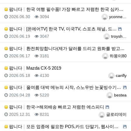
팝니다
한국 여행 필수품! 가장 빠르고 저렴한 한국 심카드(e…
등록일
조회
등록자
2026.06.30
3094
yconne…
팝니다
[온에어TV] 한국 TV, 미국TV, 스포츠 채널, 드…
등록일
조회
등록자
2026.06.19
3047
troysh…
팝니다
환전희망합니다(제가 달러를 드리고 원화를 받고싶습니다)
등록일
조회
등록자
2026.06.17
3181
하몽이80
팝니다
Mazda CX-5 2019
등록일
조회
등록자
2026.05.18
4130
canfly
팝니다
올여름 대박 메뉴의 시작, 스노우반 눈꽃빙수기 판매합니…
등록일
조회
등록자
2026.04.28
5220
bestea
팝니다
한국->해외배송 빠르고 저렴한 에스피디
등록일
조회
등록자
2025.12.31
8231
글로리데이
팝니다
모든 업종에 필요한 POS,카드 단말기, 웹사이트 제작…