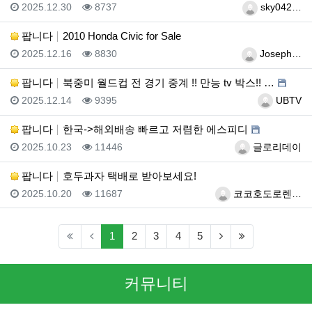
등록일
조회
등록자
2025.12.30
8737
sky042…
팝니다
2010 Honda Civic for Sale
등록일
조회
등록자
2025.12.16
8830
Joseph…
팝니다
북중미 월드컵 전 경기 중계 !! 만능 tv 박스!! …
등록일
조회
등록자
2025.12.14
9395
UBTV
팝니다
한국->해외배송 빠르고 저렴한 에스피디
등록일
조회
등록자
2025.10.23
11446
글로리데이
팝니다
호두과자 택배로 받아보세요!
등록일
조회
등록자
2025.10.20
11687
코코호도로렌…
(current)
(next)
(last)
1
2
3
4
5
커뮤니티