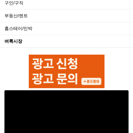
구인/구직
부동산/렌트
홈스테이/민박
벼룩시장