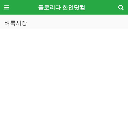
메뉴
플로리다 한인닷컴
벼룩시장
기