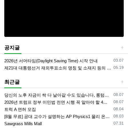
공지글
등록일
03.07
2026년 서머타임(Daylight Saving Time) 시작 안내
등록일
05.19
제21대 대통령선거 재외투표소의 명칭 및 소재지 등의 공고/올랜도 제외 투표소
최근글
등록일
08.07
당신의 노후 자금이 싹 다 날아갈 수도 있습니다, 롱텀케어 준비 하기
등록일
08.07
2026년 트럼프 정부 이민법 전면 시행 꼭 알아야 할 4가지!!
등록일
08.04
트럭 A 면허 모집
등록일
08.03
[8월 무료] 공대 교수가 설명하는 AP Physics1 물리 온라인 강의
등록일
07.31
Sawgrass Mills Mall