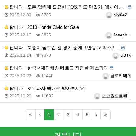
팝니다
모든 업종에 필요한 POS,카드 단말기, 웹사이트 제작…
등록일
조회
등록자
2025.12.30
8725
sky042…
팝니다
2010 Honda Civic for Sale
등록일
조회
등록자
2025.12.16
8825
Joseph…
팝니다
북중미 월드컵 전 경기 중계 !! 만능 tv 박스!! …
등록일
조회
등록자
2025.12.14
9370
UBTV
팝니다
한국->해외배송 빠르고 저렴한 에스피디
등록일
조회
등록자
2025.10.23
11440
글로리데이
팝니다
호두과자 택배로 받아보세요!
등록일
조회
등록자
2025.10.20
11682
코코호도로렌…
(current)
(next)
(last)
1
2
3
4
5
커뮤니티