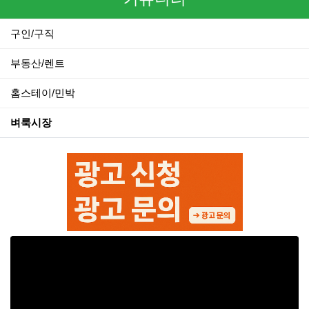
구인/구직
부동산/렌트
홈스테이/민박
벼룩시장