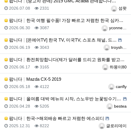
팝니다
(중고차 판매) 2019 GMC Acadia 판매합니다…
등록일
조회
등록자
2026.07.08
2331
섬왓
팝니다
한국 여행 필수품! 가장 빠르고 저렴한 한국 심카드(e…
등록일
조회
등록자
2026.06.30
3087
yconne…
팝니다
[온에어TV] 한국 TV, 미국TV, 스포츠 채널, 드…
등록일
조회
등록자
2026.06.19
3043
troysh…
팝니다
환전희망합니다(제가 달러를 드리고 원화를 받고싶습니다)
등록일
조회
등록자
2026.06.17
3165
하몽이80
팝니다
Mazda CX-5 2019
등록일
조회
등록자
2026.05.18
4122
canfly
팝니다
올여름 대박 메뉴의 시작, 스노우반 눈꽃빙수기 판매합니…
등록일
조회
등록자
2026.04.28
5205
bestea
팝니다
한국->해외배송 빠르고 저렴한 에스피디
등록일
조회
등록자
2025.12.31
8222
글로리데이