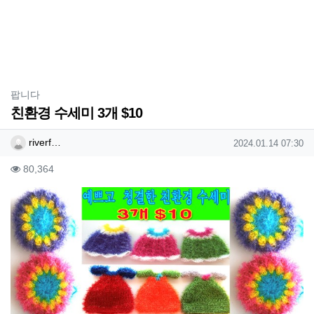
분류
팝니다
친환경 수세미 3개 $10
작성자 정보
작성
작성일
riverf…
2024.01.14 07:30
컨텐츠 정보
조회
80,364
본문