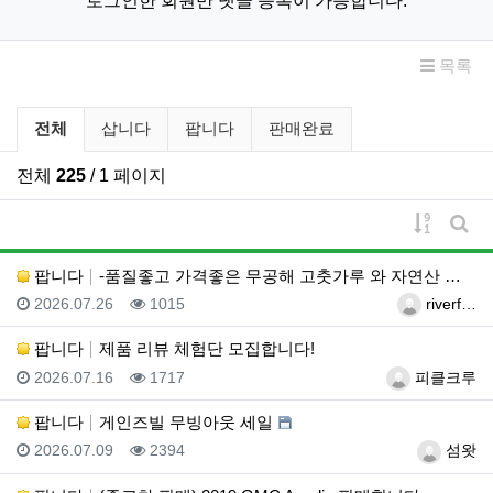
로그인한 회원만 댓글 등록이 가능합니다.
목록
벼룩시장 분류 목록
전체
삽니다
팝니다
판매완료
전체
225
/ 1 페이지
게시물 
게시
팝니다
-품질좋고 가격좋은 무공해 고춧가루 와 자연산 생꿀-
등록일
조회
등록자
2026.07.26
1015
riverf…
팝니다
제품 리뷰 체험단 모집합니다!
등록일
조회
등록자
2026.07.16
1717
피클크루
팝니다
게인즈빌 무빙아웃 세일
등록일
조회
등록자
2026.07.09
2394
섬왓