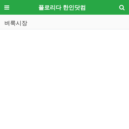
메뉴
플로리다 한인닷컴
벼룩시장
기