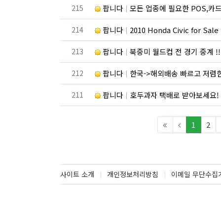
번호
215
팝니다
모든 업종에 필요한 POS,카드 단말기, 웹사이
번호
214
팝니다
2010 Honda Civic for Sale
번호
213
팝니다
북중미 월드컵 전 경기 중계 !! 만능 
번호
212
팝니다
한국->해외배송 빠르고 저렴
번호
211
팝니다
호두과자 택배로 받아보세요!
(curren
1
2
사이트 소개
개인정보처리방침
이메일 무단수집