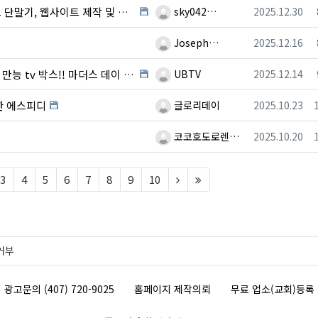
등록자
등록일
트 제작 및 온라인 광고를 한번에~~!!!!
sky042…
2025.12.30
등록자
등록일
Joseph…
2025.12.16
등록자
등록일
tv 박스!! 마더스 데이 효도 선물!!
UBTV
2025.12.14
등록자
등록일
한 에스피디
글로리데이
2025.10.23
등록자
등록일
코코호도로렌…
2025.10.20
t)
(next)
(last)
3
4
5
6
7
8
9
10
거부
광고문의 (407) 720-9025
홈페이지 제작의뢰
무료 업소(교회)등록