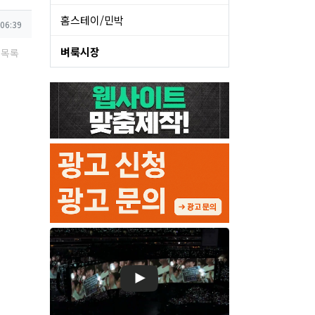
홈스테이/민박
 06:39
벼룩시장
목록