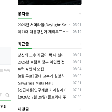
공지글
등록일
2026년 서머타임(Daylight Saving Time) 시작 안내
03.07
등록일
제21대 대통령선거 재외투표소의 명칭 및 소재지 등의 공고/올랜도 제외 투표소
05.19
최근글
등록일
당신의 노후 자금이 싹 다 날아갈 수도 있습니다, 롱텀케어 준비 하기
08.07
등록일
2026년 트럼프 정부 이민법 전면 시행 꼭 알아야 할 4가지!!
08.07
등록일
트럭 A 면허 모집
08.04
목록
등록일
[8월 무료] 공대 교수가 설명하는 AP Physics1 물리 온라인 강의
08.03
등록일
Sawgrass Mills Mall
07.31
등록일
[긴급채용]연구개발 기계설계 (C&C) 엔지니어 모집
07.31
게시물 정렬
등록일
(2026년 7월 29일) 플로리다 주요 뉴스 | 플로리다 한인 닷컴
07.30
게시판 검색
조회
새댓글