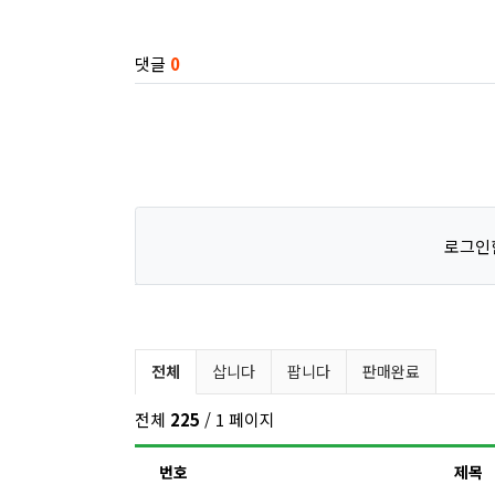
관련자료
댓글
0
로그인
벼룩시장 분류 목록
전체
삽니다
팝니다
판매완료
전체
225
/ 1 페이지
번호
제목