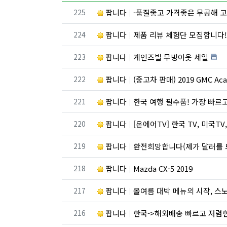
번호
225
팝니다
-품질좋고 가격좋은 무공해 고
번호
224
팝니다
제품 리뷰 체험단 모집합니다
번호
223
팝니다
게인즈빌 무빙아웃 세일
번호
222
팝니다
(중고차 판매) 2019 GMC A
번호
221
팝니다
한국 여행 필수품! 가장 빠르고 저렴
번호
220
팝니다
[온에어TV] 한국 TV, 미국TV, 스포츠 채널, 드라마
번호
219
팝니다
환전희망합니다(제가 달러를 
번호
218
팝니다
Mazda CX-5 2019
번호
217
팝니다
올여름 대박 메뉴의 시작, 
번호
216
팝니다
한국->해외배송 빠르고 저렴