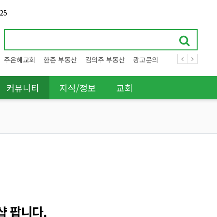
25
주은혜교회
한준 부동산
김의주 부동산
광고문의
커뮤니티
지식/정보
교회
샵 팝니다.