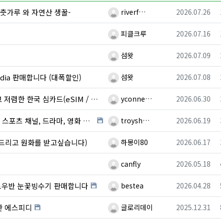
등록자
등록일
춧가루 와 자연산 생꿀-
riverf…
2026.07.26
등록자
등록일
!
피클크루
2026.07.16
등록자
등록일
섬왓
2026.07.09
등록자
등록일
cadia 판매합니다 (대폭할인)
섬왓
2026.07.08
등록자
등록일
한 한국 심카드(eSIM / USIM)
yconne…
2026.06.30
등록자
등록일
, 영화 시청 (월드컵 전 경기 시청) 박스 판매 …
troysh…
2026.06.19
등록자
등록일
드리고 원화를 받고싶습니다)
하몽이80
2026.06.17
등록자
등록일
canfly
2026.05.18
등록자
등록일
스노우반 눈꽃빙수기 판매합니다
bestea
2026.04.28
등록자
등록일
한 에스피디
글로리데이
2025.12.31