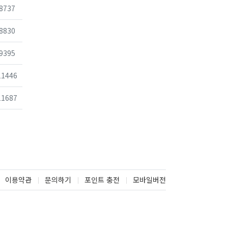
조회
8737
조회
8830
조회
9395
조회
11446
조회
11687
이용약관
문의하기
포인트 충전
모바일버전