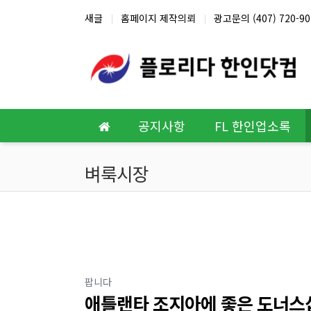
상단 네비
새글
홈페이지 제작의뢰
광고문의 (407) 720-90
메인 메뉴
공지사항
FL 한인업소록
벼룩시장
분류
팝니다
애틀랜타 조지아에 좋은 도너스