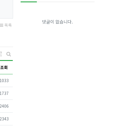
댓글이 없습니다.
목록
게시물 정렬
게시판 검색
조회
조회
1033
조회
1737
조회
2406
조회
2343