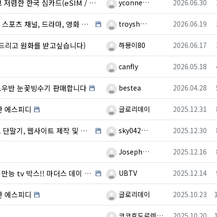
등록자
등록일
한 한국 심카드(eSIM / USIM)
yconne…
2026.06.30
등록자
등록일
, 영화 시청 (월드컵 전 경기 시청) 박스 판매 …
troysh…
2026.06.19
등록자
등록일
드리고 원화를 받고싶습니다)
하몽이80
2026.06.17
등록자
등록일
canfly
2026.05.18
등록자
등록일
스노우반 눈꽃빙수기 판매합니다
bestea
2026.04.28
등록자
등록일
한 에스피디
글로리데이
2025.12.31
등록자
등록일
트 제작 및 온라인 광고를 한번에~~!!!!
sky042…
2025.12.30
등록자
등록일
Joseph…
2025.12.16
등록자
등록일
tv 박스!! 마더스 데이 효도 선물!!
UBTV
2025.12.14
등록자
등록일
한 에스피디
글로리데이
2025.10.23
등록자
등록일
코코호도로렌…
2025.10.20