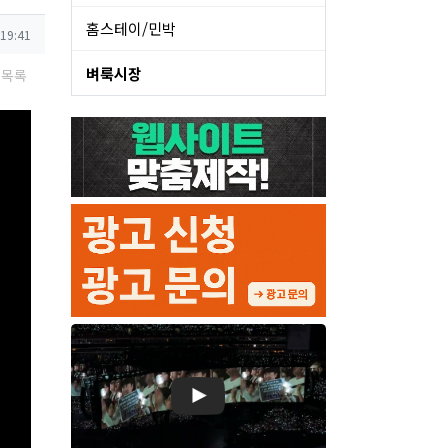
홈스테이/민박
 19:41
벼룩시장
목록