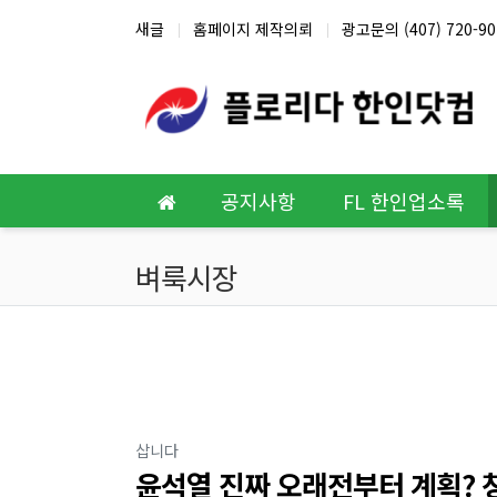
상단 네비
새글
홈페이지 제작의뢰
광고문의 (407) 720-90
메인 메뉴
공지사항
FL 한인업소록
벼룩시장
분류
삽니다
윤석열 진짜 오래전부터 계획? 