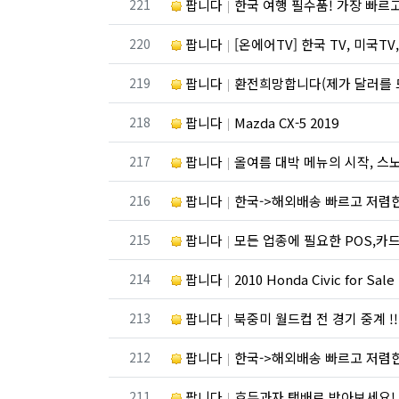
번호
221
팝니다
한국 여행 필수품! 가장 빠르고 저렴
번호
220
팝니다
[온에어TV] 한국 TV, 미국TV, 스포츠 채널, 드라마
번호
219
팝니다
환전희망합니다(제가 달러를 
번호
218
팝니다
Mazda CX-5 2019
번호
217
팝니다
올여름 대박 메뉴의 시작, 
번호
216
팝니다
한국->해외배송 빠르고 저렴
번호
215
팝니다
모든 업종에 필요한 POS,카드 단말기, 웹사이
번호
214
팝니다
2010 Honda Civic for Sale
번호
213
팝니다
북중미 월드컵 전 경기 중계 !! 만능 
번호
212
팝니다
한국->해외배송 빠르고 저렴
번호
211
팝니다
호두과자 택배로 받아보세요!