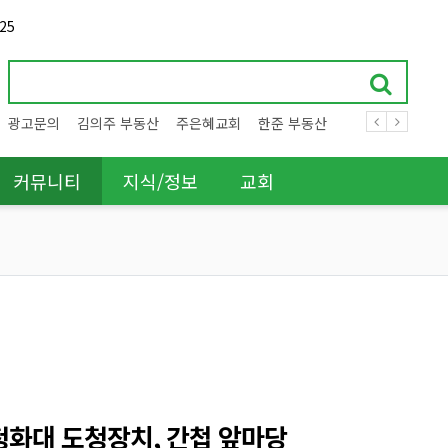
25
광고문의
김의주 부동산
주은혜교회
한준 부동산
커뮤니티
지식/정보
교회
청화대 도청장치, 간첩 앞마당