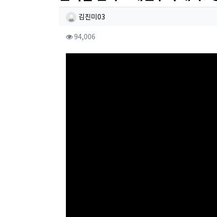
작성자 정보
작성
김진미03
컨텐츠 정보
조회
94,006
본문