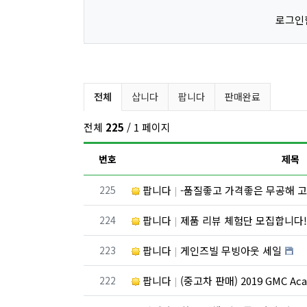
로그인
벼룩시장 분류 목록
전체
삽니다
팝니다
판매완료
전체
225
/ 1 페이지
번호
제목
번호
225
팝니다
-품질좋고 가격좋은 무공해 고
번호
224
팝니다
제품 리뷰 체험단 모집합니다
번호
223
팝니다
게인즈빌 무빙아웃 세일
번호
222
팝니다
(중고차 판매) 2019 GMC A