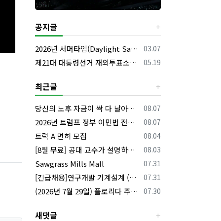
공지글
등록일
2026년 서머타임(Daylight Saving Time) 시작 안내
03.07
등록일
제21대 대통령선거 재외투표소의 명칭 및 소재지 등의 공고/올랜도 제외 투표소
05.19
최근글
등록일
당신의 노후 자금이 싹 다 날아갈 수도 있습니다, 롱텀케어 준비 하기
08.07
등록일
2026년 트럼프 정부 이민법 전면 시행 꼭 알아야 할 4가지!!
08.07
등록일
트럭 A 면허 모집
08.04
등록일
[8월 무료] 공대 교수가 설명하는 AP Physics1 물리 온라인 강의
08.03
등록일
Sawgrass Mills Mall
07.31
등록일
[긴급채용]연구개발 기계설계 (C&C) 엔지니어 모집
07.31
등록일
(2026년 7월 29일) 플로리다 주요 뉴스 | 플로리다 한인 닷컴
07.30
새댓글