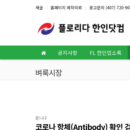
상단 네비
새글
홈페이지 제작의뢰
광고문의 (407) 720-90
메인 메뉴
공지사항
FL 한인업소록
벼룩시장
분류
팝니다
코로나 항체(Antibody) 확인