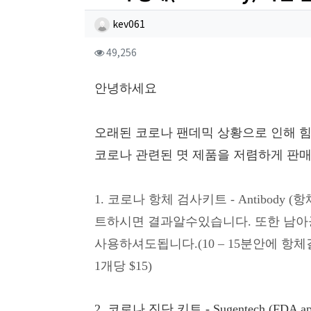
작성자 정보
작성
kev061
컨텐츠 정보
조회
49,256
본문
안녕하세요
오래된
코로나
팬데믹
상황으로
인해
코로나
관련된
몃
제품을
저렴하게
판
1.
코로나
항체
검사키트
- Antibody (
항
트하시면
결과알수있습니다
.
또한
남아
사용하셔도됩니다
.(10 – 15
분안에 항체
1
개당
$15)
2.
코로나
진단
키트
- Sugentech (FDA a