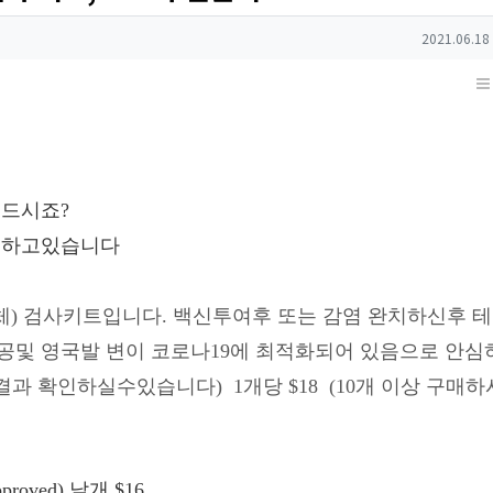
작성일
2021.06.18
힘드시죠
?
매하고있습니다
체
)
검사키트입니다
.
백신투여후
또는
감염
완치하신후
테
공및
영국발
변이
코로나
19
에
최적화되어
있음으로
안심
결과 확인하실수있습니다
)
1
개당
$18
(10
개 이상 구매하
pproved)
낱개
$16