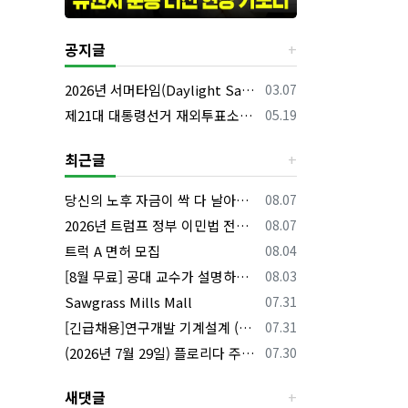
공지글
등록일
2026년 서머타임(Daylight Saving Time) 시작 안내
03.07
등록일
제21대 대통령선거 재외투표소의 명칭 및 소재지 등의 공고/올랜도 제외 투표소
05.19
최근글
등록일
당신의 노후 자금이 싹 다 날아갈 수도 있습니다, 롱텀케어 준비 하기
08.07
등록일
2026년 트럼프 정부 이민법 전면 시행 꼭 알아야 할 4가지!!
08.07
등록일
트럭 A 면허 모집
08.04
등록일
[8월 무료] 공대 교수가 설명하는 AP Physics1 물리 온라인 강의
08.03
등록일
Sawgrass Mills Mall
07.31
등록일
[긴급채용]연구개발 기계설계 (C&C) 엔지니어 모집
07.31
등록일
(2026년 7월 29일) 플로리다 주요 뉴스 | 플로리다 한인 닷컴
07.30
새댓글