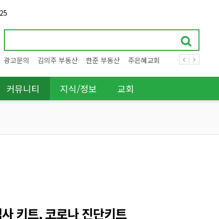
25
광고문의
김의주 부동산
한준 부동산
주은혜교회
커뮤니티
지식/정보
교회
 검사 키트, 코로나 진단키트