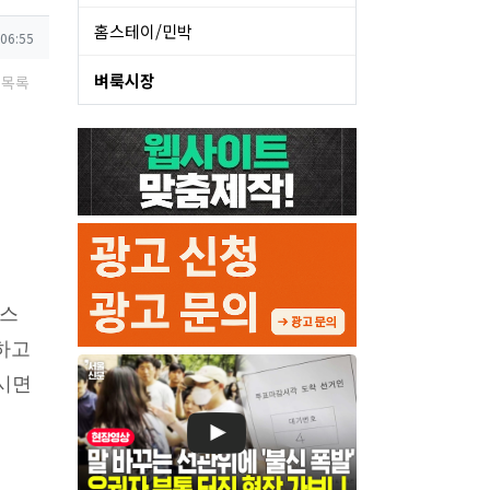
홈스테이/민박
 06:55
벼룩시장
목록
스
하고
시면