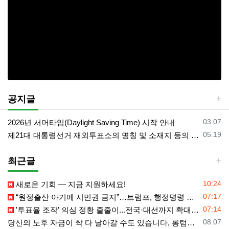
공지글
등록일
03.07
2026년 서머타임(Daylight Saving Time) 시작 안내
등록일
05.19
제21대 대통령선거 재외투표소의 명칭 및 소재지 등의 공고/올랜도 제외 투표소
최근글
등록일
10:24
새로운 기회 — 지금 지원하세요!
등록일
07:17
“원정출산 아기에 시민권 금지”…트럼프, 행정명령 서명
등록일
07:14
'투표율 조작' 의심 정황 줄줄이...전국·대선까지 확대되나
등록일
08.07
당신의 노후 자금이 싹 다 날아갈 수도 있습니다, 롱텀케어 준비 하기