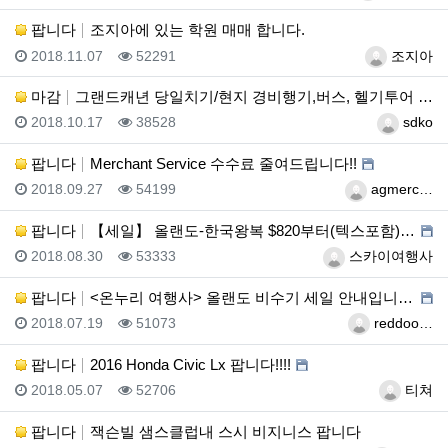
팝니다
조지아에 있는 학원 매매 합니다.
등록일
조회
등록자
2018.11.07
52291
조지아
마감
그랜드캐년 당일치기/현지 경비행기,버스, 헬기투어 라스…
등록일
조회
등록자
2018.10.17
38528
sdko
팝니다
Merchant Service 수수료 줄여드립니다!!
등록일
조회
등록자
2018.09.27
54199
agmerc…
팝니다
【세일】 올랜도-한국왕복 $820부터(텍스포함) 최저가…
등록일
조회
등록자
2018.08.30
53333
스카이여행사
팝니다
<온누리 여행사> 올랜도 비수기 세일 안내입니다.!
등록일
조회
등록자
2018.07.19
51073
reddoo…
팝니다
2016 Honda Civic Lx 팝니다!!!!
등록일
조회
등록자
2018.05.07
52706
티쳐
팝니다
잭슨빌 샘스클럽내 스시 비지니스 팝니다