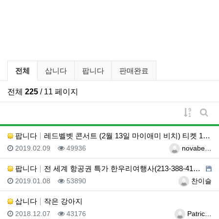
벼룩시장 분류 목록
전체
삽니다
팝니다
판매완료
전체
225
/ 11 페이지
게시물 
게시
팝니다
레드벨벳 콘서트 (2월 13일 마이애미 비치) 티켓 1…
등록일
조회
등록자
2019.02.09
49936
novabe…
팝니다
전 세계 항공권 특가 한우리여행사(213-388-414…
등록일
조회
등록자
2019.01.08
53890
찬이슬
삽니다
작은 강아지
등록일
조회
등록자
2018.12.07
43176
Patric…