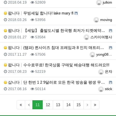
등록일
조회
등록자
2018.04.19
52809
julkim
팝니다
무빙세일 합니다! lake mary fl
등록일
조회
등록자
2018.03.26
53956
moving
팝니다
【세일】 출발도시별 한국행 최저가 티켓예약하기
등록일
조회
등록자
2018.01.27
53584
스카이여행사
팝니다
(탬파) 퀸사이즈 침대 프레임과 8 인치 매트리스 저렴…
등록일
조회
등록자
2017.11.27
57506
yong08…
팝니다
수수료무료! 한국상품 구매및 배송대행 해드려요!!!
등록일
조회
등록자
2017.08.23
52219
은쟈
삽니다
단 한번 1 2 9달러로 모든 한국 방송을 평생 무료로…
등록일
조회
등록자
2017.08.16
50114
stick
(first)
(previous)
(current)
(last)
11
12
13
14
15