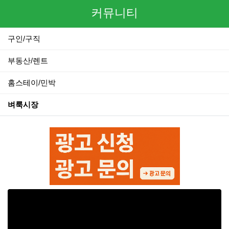
커뮤니티
구인/구직
부동산/렌트
홈스테이/민박
벼룩시장