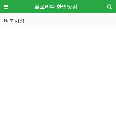
메뉴
플로리다 한인닷컴
벼룩시장
기