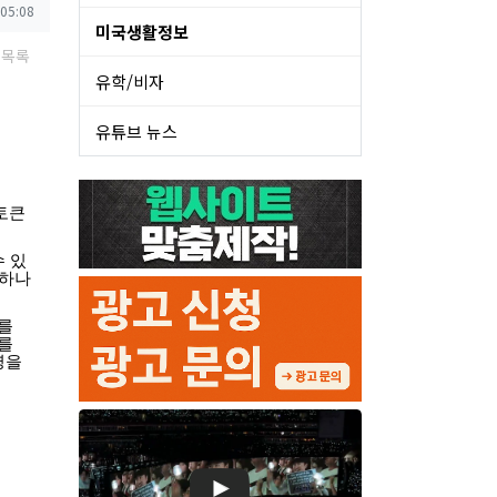
 05:08
미국생활정보
목록
유학/비자
유튜브 뉴스
토큰
수
있
하나
를
를
명을