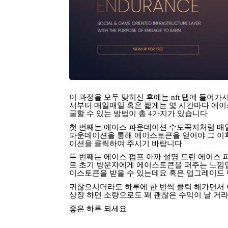
이
과정을
모두
맞히신
후에는
nft
탭에
들어가
서부터
매일매일
혹은
짧게는
몇
시간마다
에이
굴할
수
있는
방법이
총
4
가지가
있습니다
첫
번째는
에이스
파운데이션
수도꼭지처럼
매
파운데이션을
통해
에이스토큰을
얻어야
그
이
이션을
클릭하여
주시기
바랍니다
두
번째는
에이스
펌프
아까
설명
드린
에이스
로
초기
방문자에게
에이스토큰을
퍼주는
느낌
이스토큰을
받을
수
있는데요
혹은
업그레이드
귀찮으시더라도
하루에
한
번씩
클릭
해가면서
상장
하면
소량으로도
꽤
괜찮은
수익이
날
거
좋은
하루
되세요