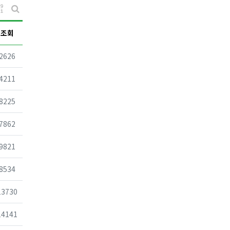
게시물 정렬
게시판 검색
조회
조회
2626
조회
4211
조회
8225
조회
7862
조회
9821
조회
8534
조회
13730
조회
14141