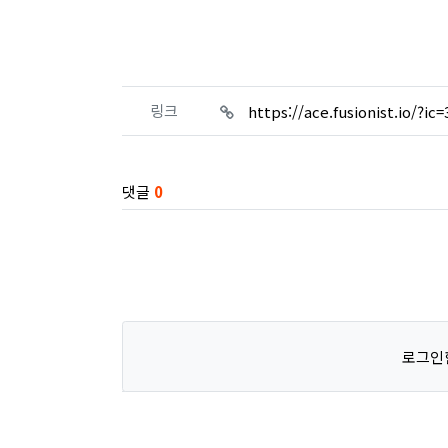
관련자료
링크
https://ace.fusionist.io/?ic
댓글
0
로그인