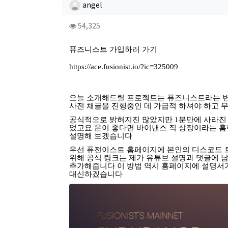
작성자 정보
작성
angel
컨텐츠 정보
조회
54,325
본문
퓨즈니스트
가입하러 가기
https://ace.fusionist.io/?ic=325009
오늘
소개해드릴
프로젝트는
퓨즈니스트라는
사전
채굴을
진행중인
데
가급적
하셔야
하고
공식적으로
밝혀지진
많았지만
1
분만에
사라진
었고요
운이
좋다면
바이낸스
직
상장이라는
홈
설명해
보겠습니다
우선
퓨전이스트
홈페이지에
본인의
디스코드
위해
공식
링크는
제가
유튜브
설명과
댓글에
추가해줍니다
이
방법
역시
홈페이지에
설명서
대신하겠습니다