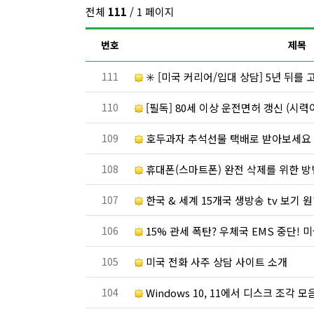
전체
111
/ 1 페이지
번호
제목
번호
111
✳️ [미국 커리어/입대 상담] 5년 뒤를 고민
번호
110
[필독] 80세 이상 운전면허 갱신 (시력
번호
109
호두과자 추석선물 택배로 받아보세요
번호
108
휴대폰(스마트폰) 완전 삭제를 위한 방
번호
107
한국 & 세계 15개국 생방송 tv 보기 
번호
106
15% 관세 폭탄? 우체국 EMS 중단! 미
번호
105
미국 전화 사주 상담 사이트 소개
번호
104
Windows 10, 11에서 디스크 조각 모음 (D