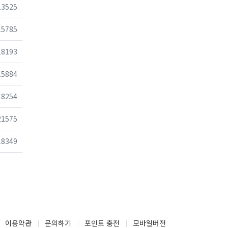
조회
13525
조회
15785
조회
18193
조회
15884
조회
18254
조회
21575
조회
18349
이용약관
문의하기
포인트 충전
모바일버전