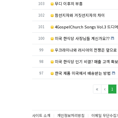
번호
103
무디 이후의 부흥
번호
102
참선지자와 거짓선지자의 차이
번호
101
4GospelChurch Songs Vol.3 드디어
번호
100
미국 한식당 사장님들 계신가요??
번호
99
우크라이나와 러시아의 전쟁은 앞으로 
번호
98
미국 한식당 인기 비결? 매출 고객 확
번호
97
한국 제품 미국에서 배송받는 방법
(c
1
사이트 소개
개인정보처리방침
이메일 무단수집