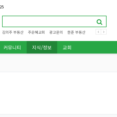
25
김의주 부동산
주은혜교회
광고문의
한준 부동산
커뮤니티
지식/정보
교회