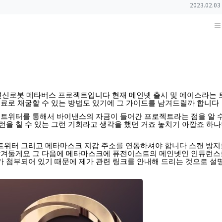
작성일
2023.02.03
변신로봇
메타버스
프로젝트입니다
현재
메인넷
출시
및
에이스라는
무료로
채굴할
수
있는
방법도
있기에
그
가이드를
남겨드릴까
합니다
트위터를
통해서
바이낸스의
자금이
들어간
프로젝트라는
점을
알
런을
칠
수
있는
그런
기회라고
생각을
했던
거죠
놓치기
아깝죠
하나
트위터
그리고
메타마스크
지갑
주소를
연동하셔야
합니다
스캔
방지
남겨둘게요
그
다음에
메타마스크에
퓨전이스트의
메인넷인
인듀런스
가
첨부되어
있기
때문에
제가
관련
링크를
안내해
드리는
것으로
설