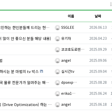
이름
날짜
등록자
등록일
하는 한인분들께 드리는 현실적인 안내
SSGLEE
2026.06.13
등록자
등록일
이 많이 안 좋으신 분들 해당 내용)
유기자
2026.04.23
등록자
등록일
코코호도로렌…
2025.09.29
등록자
등록일
법
angel
2025.09.06
등록자
등록일
원하시는 분 마법의 tv 박스
실시간tv
2025.09.04
등록자
등록일
국 물류 전문가가 알려주는 해결책
dpsexp…
2025.08.28
등록자
등록일
erika1…
2025.06.24
등록자
등록일
rive Optimization) 하는 방법
angel
2025.06.18