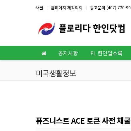
상단 네비
새글
홈페이지 제작의뢰
광고문의 (407) 720-90
메인 메뉴
공지사항
FL 한인업소록
미국생활정보
퓨즈니스트 ACE 토큰 사전 채굴