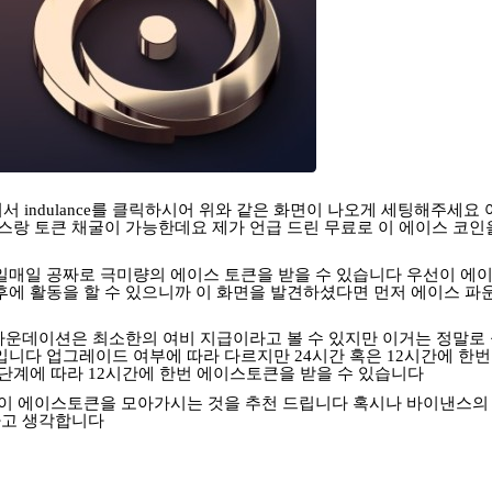
셔서
indulance
를
클릭하시어
위와
같은
화면이
나오게
세팅해주세요
스랑
토큰
채굴이
가능한데요
제가
언급
드린
무료로
이
에이스
코인
일매일
공짜로
극미량의
에이스
토큰을
받을
수
있습니다
우선이
에
후에
활동을
할
수
있으니까
이
화면을
발견하셨다면
먼저
에이스
파
파운데이션은
최소한의
여비
지급이라고
볼
수
있지만
이거는
정말로
입니다
업그레이드
여부에
따라
다르지만
24
시간
혹은
12
시간에
한번
단계에
따라
12
시간에
한번
에이스토큰을
받을
수
있습니다
이
에이스토큰을
모아가시는
것을
추천
드립니다
혹시나
바이낸스의
라고
생각합니다