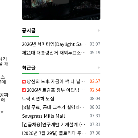
공지글
등록일
2026년 서머타임(Daylight Saving Time) 시작 안내
03.07
등록일
제21대 대통령선거 재외투표소의 명칭 및 소재지 등의 공고/올랜도 제외 투표소
05.19
여기
을
채
최근글
이스
등록일
당신의 노후 자금이 싹 다 날아갈 수도 있습니다, 롱텀케어 준비 하기
02:57
운데
등록일
2026년 트럼프 정부 이민법 전면 시행 꼭 알아야 할 4가지!!
02:54
공짜
등록일
트럭 A 면허 모집
08.04
에
등록일
[8월 무료] 공대 교수가 설명하는 AP Physics1 물리 온라인 강의
08.03
직
등록일
Sawgrass Mills Mall
07.31
등록일
[긴급채용]연구개발 기계설계 (C&C) 엔지니어 모집
07.31
등록일
(2026년 7월 29일) 플로리다 주요 뉴스 | 플로리다 한인 닷컴
07.30