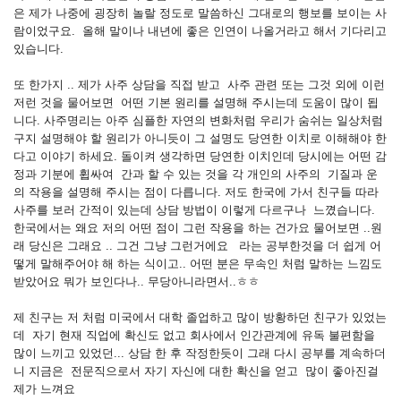
은 제가 나중에 굉장히 놀랄 정도로 말씀하신 그대로의 행보를 보이는 사
람이었구요. 올해 말이나 내년에 좋은 인연이 나올거라고 해서 기다리고
있습니다.
또 한가지 .. 제가 사주 상담을 직접 받고 사주 관련 또는 그것 외에 이런
저런 것을 물어보면 어떤 기본 원리를 설명해 주시는데 도움이 많이 됩
니다. 사주명리는 아주 심플한 자연의 변화처럼 우리가 숨쉬는 일상처럼
구지 설명해야 할 원리가 아니듯이 그 설명도 당연한 이치로 이해해야 한
다고 이야기 하세요. 돌이켜 생각하면 당연한 이치인데 당시에는 어떤 감
정과 기분에 휩싸여 간과 할 수 있는 것을 각 개인의 사주의 기질과 운
의 작용을 설명해 주시는 점이 다릅니다. 저도 한국에 가서 친구들 따라
사주를 보러 간적이 있는데 상담 방법이 이렇게 다르구나 느꼈습니다.
한국에서는 왜요 저의 어떤 점이 그런 작용을 하는 건가요 물어보면 ..원
래 당신은 그래요 .. 그건 그냥 그런거에요 라는 공부한것을 더 쉽게 어
떻게 말해주어야 해 하는 식이고.. 어떤 분은 무속인 처럼 말하는 느낌도
받았어요 뭐가 보인다나.. 무당아니라면서..ㅎㅎ
제 친구는 저 처럼 미국에서 대학 졸업하고 많이 방황하던 친구가 있었는
데 자기 현재 직업에 확신도 없고 회사에서 인간관계에 유독 불편함을
많이 느끼고 있었던... 상담 한 후 작정한듯이 그래 다시 공부를 계속하더
니 지금은 전문직으로서 자기 자신에 대한 확신을 얻고 많이 좋아진걸
제가 느껴요