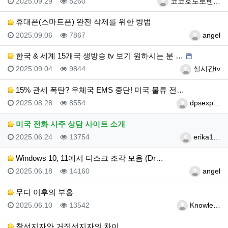
등록일
조회
등록자
2025.09.29
8260
코코호도로렌…
휴대폰(스마트폰) 완전 삭제를 위한 방법
등록일
조회
등록자
2025.09.06
7867
angel
한국 & 세계 15개국 생방송 tv 보기 원하시는 분 …
등록일
조회
등록자
2025.09.04
9844
실시간tv
15% 관세 폭탄? 우체국 EMS 중단! 미국 물류 전…
등록일
조회
등록자
2025.08.28
8554
dpsexp…
미국 전화 사주 상담 사이트 소개
등록일
조회
등록자
2025.06.24
13754
erika1…
Windows 10, 11에서 디스크 조각 모음 (Dr…
등록일
조회
등록자
2025.06.18
14160
angel
무디 이후의 부흥
등록일
조회
등록자
2025.06.10
13542
Knowle…
참선지자와 거짓선지자의 차이