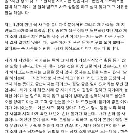
을 5시간 정도 갖고 그 원칙을 지키시는 편입니다. 본인이 스트레스를
감내 하고 해야 할 일의 범주로 사주 상담을 하고 싶지 않다고 그 이유를
말씀 하십니다.
저는 1년에 한번 씩 사주를 봅니다 이분에게요 그리고 제 가족들 제 지
인들고 소개를 해드렸습니다. 중요한 점은 어쩌면 당연하겠지만 저와 제
가 소개 해드린 지인분들의 사주 관련 이야기는 저는 물론 다른 사람에
게 일체 말하지 않습니다. 물론 제가 저 관련 남자 친구를 물어 볼때는
물어보는 즉 사주를 의뢰한 내담자 중심으로 이야기 하신다 합니다.
저와 제 지인들의 평가로는 특히 그 사람의 기질과 직업적 활동 등에 많
은 도움이 된다고 합니다. 좋지 않은 것은 희망 고문 하지 않는다고 이야
기 하시고요 나쁘다는 표현을 좋지 않다 좋다는 표현을 나쁘지 않다. 말
을 하시는데 .. 직접적으로 나쁘다 하고 이야기 하면 그것은 굉장히 나
쁘다 라는 뜻이고 좋습니다는 겪어보니 정말 좋은 일이 있더라는 주변 평
입니다 . 제가 소개 해준 사례 중 자기 아집이 굉장히 강하고 자기에게 불
리한 이야기는 믿으려 하지 않고 심지어 상대방을 설득해서라도 불안요
소를 없애고 마는 제 고객 중 한분을 소개 해 드렸는데 듣기에 좋은 이야
기가 아니셨는듯.. 이분 사주 맞지 않다고 하면서 당시 동업 시작 하려
던 사람과 시작 하게 되면 내년에 손해 볼거다 라는데.. 내가 손해 볼 사
람이냐.. 이랬던 분이 올초 부터 분쟁을 시작하고 심지어 본인이 직접 혼
자 운영하시던 사업도 어려워 지고 있습니다 . 제가 아직 미혼이라 누군
가 소개 해준 남자분들의 궁합도 저는 남자 소개 받으면 보는 데요 . 한분