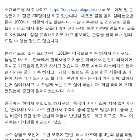
소개해드릴 사주 사이트
https://usa-saju.blogspot.com/
도 이제 일 순
방문자가 평균 200명이상 되고 있습니다. 새로운 글을 올리 실때는순방
문자 1000명이 방문하기도 헸습니다. 매달 사주관련 또 건강관련 글을
올리시라고 해서 좋은 글들이 많이 생기는데 하루 아침에 만들어진 글들
이 아니라서 점점 유익해지기도 하고 홍보하는 관점을 달리 해서 알려
드릴 수 있는 정보도 많습니다.
본격적으로 소개 드리자면 . 2018년 미국으로 이주 하셔서 계시구요.
남성분 60 초 ,,한국에서 한의사셨고 지금은 미국에서 온전히 리타이어
하시고 가족들과 편하게 사시고 있습니다. 주로 네바다 라스베가스 핸더
슨 이라는 곳에 거주 하시고 가끔 메릴랜드 등 또는 한국 서울에 일 때
문에 자주 다녀 오시기도 합니다. 본인이 하시는 여러 가지 외에 일하시
는거 싫어하시고 시끄럽게 노는 것도 싫어 하십니다. 개업 파티에 초대
했었는데 중간에 없어지셨습니다. ㅎㅎ
중국에서 한약재 수입일도 하시구요. 중국어 비지니스에 지장 없이 하시
는 편이시다 보니 사주 관련해서 고객이 중국 분들도 많습니다. 중국 손
님 비중이 요금 한국 손님과 더불어 반반일 정도...라고 하구요.. 역시 이
사주는 아시안들이 관심이 많죠...
사주 상담도 오전에 두번 오후에 한번 해서 하루에 총 3번의 상담 타임