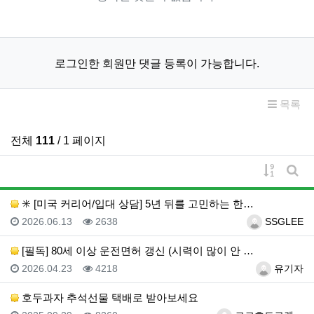
로그인한 회원만 댓글 등록이 가능합니다.
목록
전체
111
/ 1 페이지
게시물 
게시
✳️ [미국 커리어/입대 상담] 5년 뒤를 고민하는 한…
등록일
조회
등록자
2026.06.13
2638
SSGLEE
[필독] 80세 이상 운전면허 갱신 (시력이 많이 안 …
등록일
조회
등록자
2026.04.23
4218
유기자
호두과자 추석선물 택배로 받아보세요