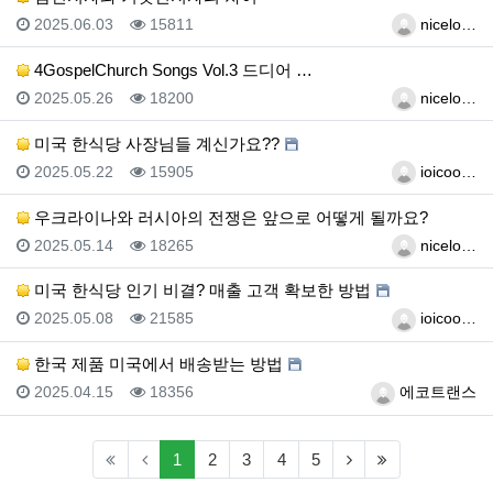
등록일
조회
등록자
2025.06.03
15811
nicelo…
4GospelChurch Songs Vol.3 드디어 …
등록일
조회
등록자
2025.05.26
18200
nicelo…
미국 한식당 사장님들 계신가요??
등록일
조회
등록자
2025.05.22
15905
ioicoo…
우크라이나와 러시아의 전쟁은 앞으로 어떻게 될까요?
등록일
조회
등록자
2025.05.14
18265
nicelo…
미국 한식당 인기 비결? 매출 고객 확보한 방법
등록일
조회
등록자
2025.05.08
21585
ioicoo…
한국 제품 미국에서 배송받는 방법
등록일
조회
등록자
2025.04.15
18356
에코트랜스
(current)
(next)
(last)
1
2
3
4
5