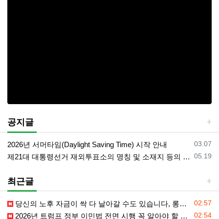
공지글
등록일
03.07
2026년 서머타임(Daylight Saving Time) 시작 안내
등록일
05.19
제21대 대통령선거 재외투표소의 명칭 및 소재지 등의 공고/올랜도 제외 투표소
최근글
등록일
02:57
당신의 노후 자금이 싹 다 날아갈 수도 있습니다, 롱텀케어 준비 하기
등록일
02:54
2026년 트럼프 정부 이민법 전면 시행 꼭 알아야 할 4가지!!