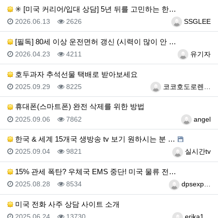
✳️ [미국 커리어/입대 상담] 5년 뒤를 고민하는 한…
등록일
조회
등록자
2026.06.13
2626
SSGLEE
[필독] 80세 이상 운전면허 갱신 (시력이 많이 안 …
등록일
조회
등록자
2026.04.23
4211
유기자
호두과자 추석선물 택배로 받아보세요
등록일
조회
등록자
2025.09.29
8225
코코호도로렌…
휴대폰(스마트폰) 완전 삭제를 위한 방법
등록일
조회
등록자
2025.09.06
7862
angel
한국 & 세계 15개국 생방송 tv 보기 원하시는 분 …
등록일
조회
등록자
2025.09.04
9821
실시간tv
15% 관세 폭탄? 우체국 EMS 중단! 미국 물류 전…
등록일
조회
등록자
2025.08.28
8534
dpsexp…
미국 전화 사주 상담 사이트 소개
등록일
조회
등록자
2025.06.24
13730
erika1…