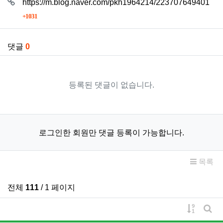
https://m.blog.naver.com/pkh1964214/223707649401
회 연결
1031
댓글
0
등록된 댓글이 없습니다.
로그인한 회원만 댓글 등록이 가능합니다.
목록
전체
111
/ 1 페이지
게시물 
게시