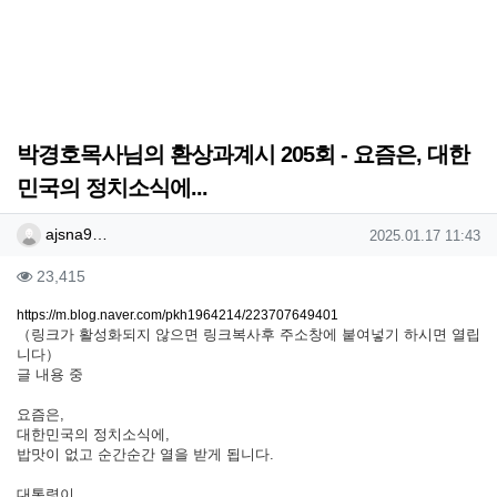
박경호목사님의 환상과계시 205회 - 요즘은, 대한
민국의 정치소식에...
작성자 정보
작성
작성일
ajsna9…
2025.01.17 11:43
컨텐츠 정보
조회
23,415
본문
https://m.blog.naver.com/pkh1964214/223707649401
（링크가 활성화되지 않으면 링크복사후 주소창에 붙여넣기 하시면 열립
니다）
글 내용 중
요즘은,
대한민국의 정치소식에,
밥맛이 없고 순간순간 열을 받게 됩니다.
대통령이,