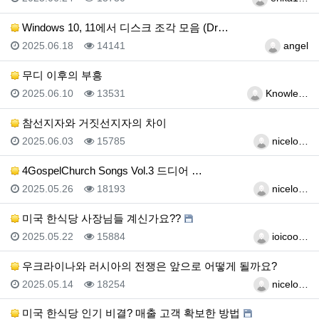
Windows 10, 11에서 디스크 조각 모음 (Dr…
등록일
조회
등록자
2025.06.18
14141
angel
무디 이후의 부흥
등록일
조회
등록자
2025.06.10
13531
Knowle…
참선지자와 거짓선지자의 차이
등록일
조회
등록자
2025.06.03
15785
nicelo…
4GospelChurch Songs Vol.3 드디어 …
등록일
조회
등록자
2025.05.26
18193
nicelo…
미국 한식당 사장님들 계신가요??
등록일
조회
등록자
2025.05.22
15884
ioicoo…
우크라이나와 러시아의 전쟁은 앞으로 어떻게 될까요?
등록일
조회
등록자
2025.05.14
18254
nicelo…
미국 한식당 인기 비결? 매출 고객 확보한 방법