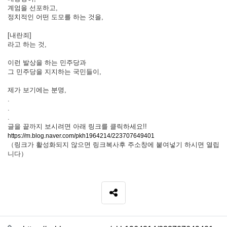
계엄을 선포하고,
정치적인 어떤 도모를 하는 것을,
[내란죄]
라고 하는 것,
이런 발상을 하는 민주당과
그 민주당을 지지하는 국민들이,
제가 보기에는 분명,
.
.
.
글을 끝까지 보시려면 아래 링크를 클릭하세요!!
https://m.blog.naver.com/pkh1964214/223707649401
（링크가 활성화되지 않으면 링크복사후 주소창에 붙여넣기 하시면 열립
니다）
SNS 공유
관련자료