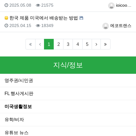
등록일
조회
등록자
2025.05.08
21575
ioicoo…
한국 제품 미국에서 배송받는 방법
등록일
조회
등록자
2025.04.15
18349
에코트랜스
(current)
(next)
(last)
1
2
3
4
5
지식/정보
영주권/시민권
FL 행사게시판
미국생활정보
유학/비자
유튜브 뉴스