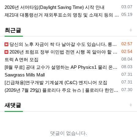
등록일
03.07
2026년 서머타임(Daylight Saving Time) 시작 안내
등록일
05.19
제21대 대통령선거 재외투표소의 명칭 및 소재지 등의 공고/올랜도 제외 투표소
최근글
등록일
02:57
당신의 노후 자금이 싹 다 날아갈 수도 있습니다, 롱텀케어 준비 하기
등록일
02:54
2026년 트럼프 정부 이민법 전면 시행 꼭 알아야 할 4가지!!
등록일
08.04
트럭 A 면허 모집
등록일
08.03
[8월 무료] 공대 교수가 설명하는 AP Physics1 물리 온라인 강의
등록일
07.31
Sawgrass Mills Mall
등록일
07.31
[긴급채용]연구개발 기계설계 (C&C) 엔지니어 모집
등록일
07.30
(2026년 7월 29일) 플로리다 주요 뉴스 | 플로리다 한인 닷컴
새댓글
댓글이 없습니다.