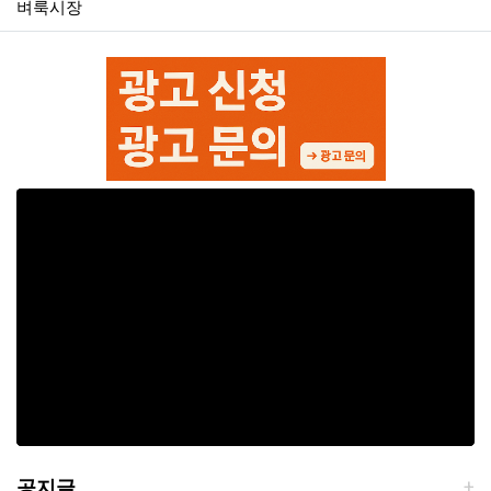
벼룩시장
공지글