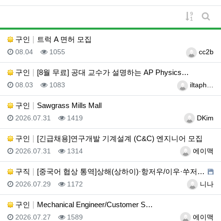
게시물 
게시
구인
트럭 A 면허 모집
등록일
조회
등록자
08.04
1055
cc2b
구인
[8월 무료] 공대 교수가 설명하는 AP Physics…
등록일
조회
등록자
08.03
1083
iltaph…
구인
Sawgrass Mills Mall
등록일
조회
등록자
2026.07.31
1419
DKim
구인
[긴급채용]연구개발 기계설계 (C&C) 엔지니어 모집
등록일
조회
등록자
2026.07.31
1314
에이맥
구직
[중국어 협상 통역]상해(상하이)·항저우/이우·쑤저우 …
등록일
조회
등록자
2026.07.29
1172
니나
구인
Mechanical Engineer/Customer S…
등록일
조회
등록자
2026.07.27
1589
에이맥