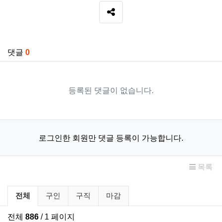
SNS 공유
관련자료
댓글
0
등록된 댓글이 없습니다.
로그인한 회원만 댓글 등록이 가능합니다.
목록
구인/구직 분류 목록
전체
구인
구직
마감
전체
886
/ 1 페이지