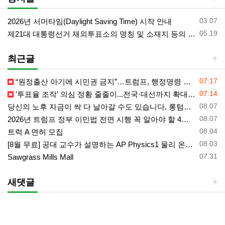
등록일
03.07
2026년 서머타임(Daylight Saving Time) 시작 안내
등록일
05.19
제21대 대통령선거 재외투표소의 명칭 및 소재지 등의 공고/올랜도 제외 투표소
최근글
등록일
07:17
“원정출산 아기에 시민권 금지”…트럼프, 행정명령 서명
등록일
07:14
'투표율 조작' 의심 정황 줄줄이...전국·대선까지 확대되나
등록일
08.07
당신의 노후 자금이 싹 다 날아갈 수도 있습니다, 롱텀케어 준비 하기
등록일
08.07
2026년 트럼프 정부 이민법 전면 시행 꼭 알아야 할 4가지!!
등록일
08.04
트럭 A 면허 모집
등록일
08.03
[8월 무료] 공대 교수가 설명하는 AP Physics1 물리 온라인 강의
등록일
07.31
Sawgrass Mills Mall
새댓글