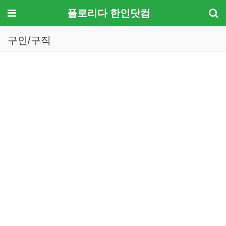
메뉴
플로리다 한인닷컴
구인/구직
기