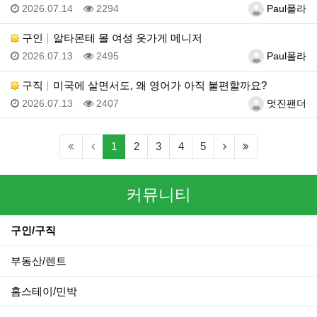
등록일
조회
등록자
2026.07.14
2294
Paul폴라
구인
알타몬테 몰 여성 옷가게 메니저
등록일
조회
등록자
2026.07.13
2495
Paul폴라
구직
미국에 살면서도, 왜 영어가 아직 불편할까요?
등록일
조회
등록자
2026.07.13
2407
멋진팬더
(current)
(next)
(last)
1
2
3
4
5
커뮤니티
구인/구직
부동산/렌트
홈스테이/민박