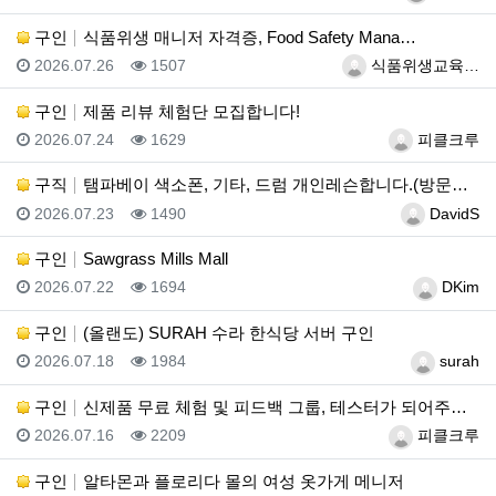
구인
식품위생 매니저 자격증, Food Safety Mana…
등록일
조회
등록자
2026.07.26
1507
식품위생교육…
구인
제품 리뷰 체험단 모집합니다!
등록일
조회
등록자
2026.07.24
1629
피클크루
구직
탬파베이 색소폰, 기타, 드럼 개인레슨합니다.(방문레슨…
등록일
조회
등록자
2026.07.23
1490
DavidS
구인
Sawgrass Mills Mall
등록일
조회
등록자
2026.07.22
1694
DKim
구인
(올랜도) SURAH 수라 한식당 서버 구인
등록일
조회
등록자
2026.07.18
1984
surah
구인
신제품 무료 체험 및 피드백 그룹, 테스터가 되어주세요…
등록일
조회
등록자
2026.07.16
2209
피클크루
구인
알타몬과 플로리다 몰의 여성 옷가게 메니저