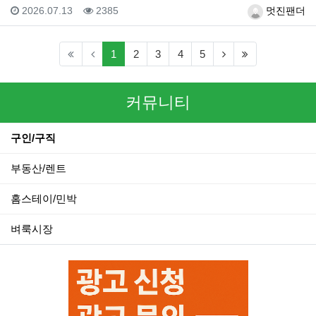
등록일
조회
등록자
2026.07.13
2385
멋진팬더
(current)
(next)
(last)
1
2
3
4
5
커뮤니티
구인/구직
부동산/렌트
홈스테이/민박
벼룩시장