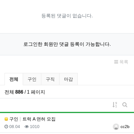
등록된 댓글이 없습니다.
로그인한 회원만 댓글 등록이 가능합니다.
목록
구인/구직 분류 목록
전체
구인
구직
마감
전체
886
/ 1 페이지
게시물 
게시
구인
트럭 A 면허 모집
등록일
조회
등록자
08.04
1010
cc2b