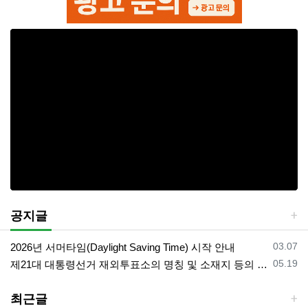
공지글
등록일
03.07
2026년 서머타임(Daylight Saving Time) 시작 안내
등록일
05.19
제21대 대통령선거 재외투표소의 명칭 및 소재지 등의 공고/올랜도 제외 투표소
최근글