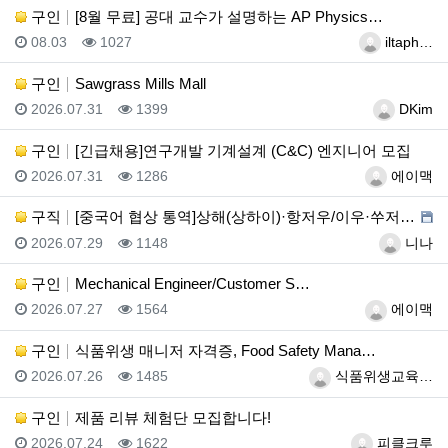
구인
[8월 무료] 공대 교수가 설명하는 AP Physics…
등록일
조회
등록자
08.03
1027
iltaph…
구인
Sawgrass Mills Mall
등록일
조회
등록자
2026.07.31
1399
DKim
구인
[긴급채용]연구개발 기계설계 (C&C) 엔지니어 모집
등록일
조회
등록자
2026.07.31
1286
에이맥
구직
[중국어 협상 통역]상해(상하이)·항저우/이우·쑤저우 …
등록일
조회
등록자
2026.07.29
1148
니나
구인
Mechanical Engineer/Customer S…
등록일
조회
등록자
2026.07.27
1564
에이맥
구인
식품위생 매니저 자격증, Food Safety Mana…
등록일
조회
등록자
2026.07.26
1485
식품위생교육…
구인
제품 리뷰 체험단 모집합니다!
등록일
조회
등록자
2026.07.24
1622
피클크루