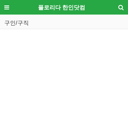
메뉴
플로리다 한인닷컴
구인/구직
기