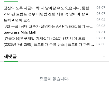
등록일
08.07
당신의 노후 자금이 싹 다 날아갈 수도 있습니다, 롱텀케어 준비 하기
등록일
08.07
2026년 트럼프 정부 이민법 전면 시행 꼭 알아야 할 4가지!!
등록일
08.04
트럭 A 면허 모집
등록일
08.03
[8월 무료] 공대 교수가 설명하는 AP Physics1 물리 온라인 강의
등록일
07.31
Sawgrass Mills Mall
등록일
07.31
[긴급채용]연구개발 기계설계 (C&C) 엔지니어 모집
등록일
07.30
(2026년 7월 29일) 플로리다 주요 뉴스 | 플로리다 한인 닷컴
새댓글
댓글이 없습니다.