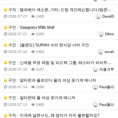
구직
탬파베이 색소폰, 기타, 드럼 개인레슨합니다.(방문레슨…
등록일
조회
등록자
2026.07.23
1485
DavidS
구인
Sawgrass Mills Mall
등록일
조회
등록자
2026.07.22
1683
DKim
구인
(올랜도) SURAH 수라 한식당 서버 구인
등록일
조회
등록자
2026.07.18
1964
surah
구인
신제품 무료 체험 및 피드백 그룹, 테스터가 되어주세요…
등록일
조회
등록자
2026.07.16
2197
피클크루
구인
알타몬과 플로리다 몰의 여성 옷가게 메니저
등록일
조회
등록자
2026.07.14
2280
Paul폴라
구인
알타몬테 몰 여성 옷가게 메니저
등록일
조회
등록자
2026.07.13
2485
Paul폴라
구직
미국에 살면서도, 왜 영어가 아직 불편할까요?