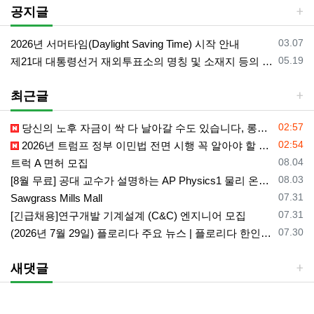
공지글
등록일
03.07
2026년 서머타임(Daylight Saving Time) 시작 안내
등록일
05.19
제21대 대통령선거 재외투표소의 명칭 및 소재지 등의 공고/올랜도 제외 투표소
최근글
등록일
02:57
당신의 노후 자금이 싹 다 날아갈 수도 있습니다, 롱텀케어 준비 하기
등록일
02:54
2026년 트럼프 정부 이민법 전면 시행 꼭 알아야 할 4가지!!
등록일
08.04
트럭 A 면허 모집
등록일
08.03
[8월 무료] 공대 교수가 설명하는 AP Physics1 물리 온라인 강의
등록일
07.31
Sawgrass Mills Mall
등록일
07.31
[긴급채용]연구개발 기계설계 (C&C) 엔지니어 모집
등록일
07.30
(2026년 7월 29일) 플로리다 주요 뉴스 | 플로리다 한인 닷컴
새댓글