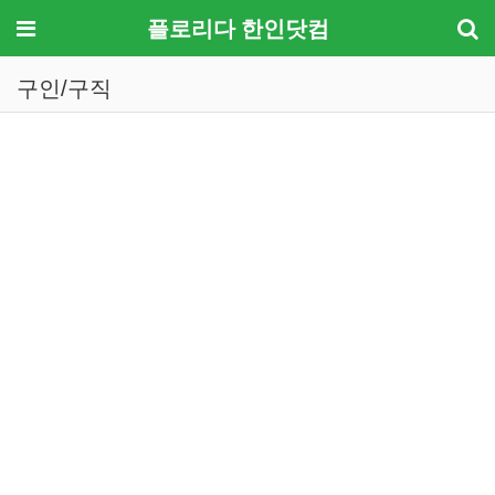
메뉴
플로리다 한인닷컴
구인/구직
기