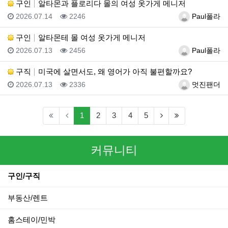
구인
알타몬과 플로리다 몰의 여성 옷가게 메니저
등록일
조회
등록자
2026.07.14
2246
Paul폴라
구인
알타몬테 몰 여성 옷가게 메니저
등록일
조회
등록자
2026.07.13
2456
Paul폴라
구직
미국에 살면서도, 왜 영어가 아직 불편할까요?
등록일
조회
등록자
2026.07.13
2336
멋진팬더
(current)
(next)
(last)
1
2
3
4
5
커뮤니티
구인/구직
부동산/렌트
홈스테이/민박