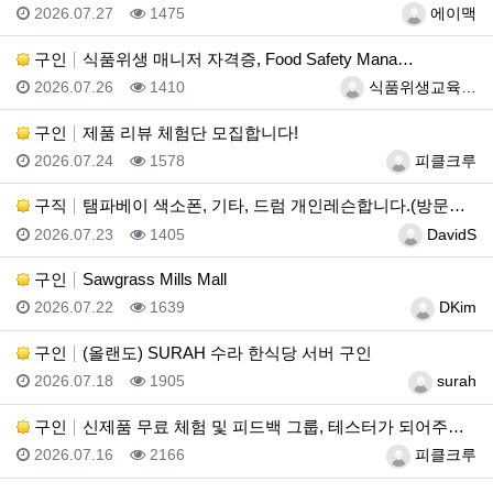
등록일
조회
등록자
2026.07.27
1475
에이맥
구인
식품위생 매니저 자격증, Food Safety Mana…
등록일
조회
등록자
2026.07.26
1410
식품위생교육…
구인
제품 리뷰 체험단 모집합니다!
등록일
조회
등록자
2026.07.24
1578
피클크루
구직
탬파베이 색소폰, 기타, 드럼 개인레슨합니다.(방문레슨…
등록일
조회
등록자
2026.07.23
1405
DavidS
구인
Sawgrass Mills Mall
등록일
조회
등록자
2026.07.22
1639
DKim
구인
(올랜도) SURAH 수라 한식당 서버 구인
등록일
조회
등록자
2026.07.18
1905
surah
구인
신제품 무료 체험 및 피드백 그룹, 테스터가 되어주세요…
등록일
조회
등록자
2026.07.16
2166
피클크루