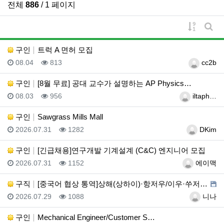
전체
886
/ 1 페이지
게시물 
게시
구인
트럭 A 면허 모집
등록일
조회
등록자
08.04
813
cc2b
구인
[8월 무료] 공대 교수가 설명하는 AP Physics…
등록일
조회
등록자
08.03
956
iltaph…
구인
Sawgrass Mills Mall
등록일
조회
등록자
2026.07.31
1282
DKim
구인
[긴급채용]연구개발 기계설계 (C&C) 엔지니어 모집
등록일
조회
등록자
2026.07.31
1152
에이맥
구직
[중국어 협상 통역]상해(상하이)·항저우/이우·쑤저우 …
등록일
조회
등록자
2026.07.29
1088
니나
구인
Mechanical Engineer/Customer S…