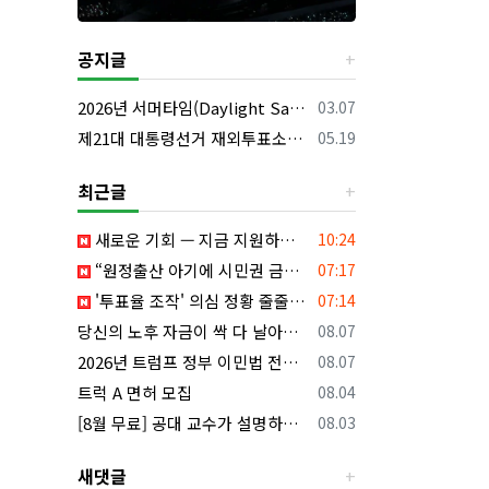
공지글
등록일
2026년 서머타임(Daylight Saving Time) 시작 안내
03.07
등록일
제21대 대통령선거 재외투표소의 명칭 및 소재지 등의 공고/올랜도 제외 투표소
05.19
최근글
등록일
새로운 기회 — 지금 지원하세요!
10:24
등록일
“원정출산 아기에 시민권 금지”…트럼프, 행정명령 서명
07:17
등록일
'투표율 조작' 의심 정황 줄줄이...전국·대선까지 확대되나
07:14
등록일
당신의 노후 자금이 싹 다 날아갈 수도 있습니다, 롱텀케어 준비 하기
08.07
등록일
2026년 트럼프 정부 이민법 전면 시행 꼭 알아야 할 4가지!!
08.07
등록일
트럭 A 면허 모집
08.04
등록일
[8월 무료] 공대 교수가 설명하는 AP Physics1 물리 온라인 강의
08.03
새댓글