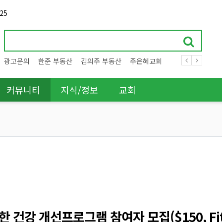
25
광고문의
한준 부동산
김의주 부동산
주은혜교회
커뮤니티
지식/정보
교회
건강 개선프로그램 참여자 모집($150, Fit