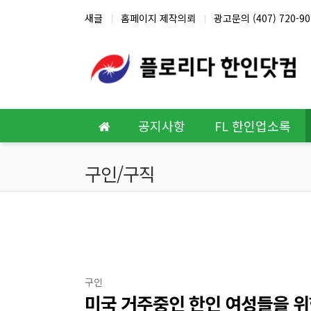
상단 네비
새글
홈페이지 제작의뢰
광고문의 (407) 720-90
메인 메뉴
공지사항
FL 한인업소록
구인/구직
분류
구인
미국 거주중인 한인 여성들을 위한 