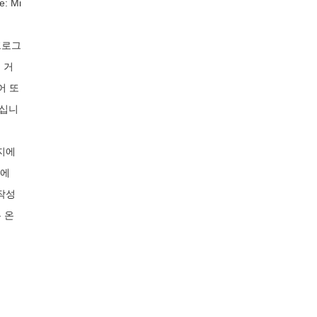
e: Mi
프로그
 거
어 또
모십니
지에
번에
 작성
 온