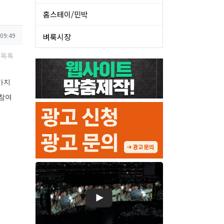
홈스테이/민박
 09:49
벼룩시장
목록
2가지
 참여