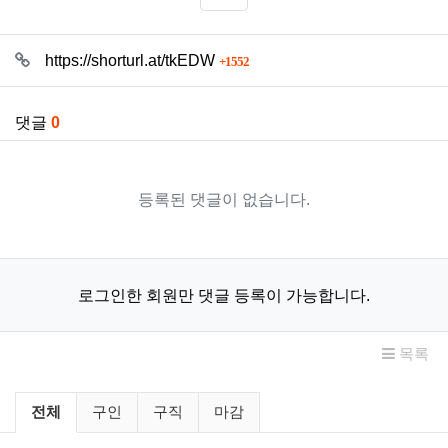
SNS 공유
관련자료
회 연결
https://shorturl.at/tkEDW
1552
댓글
0
등록된 댓글이 없습니다.
로그인한 회원만 댓글 등록이 가능합니다.
목록
구인/구직 분류 목록
전체
구인
구직
마감