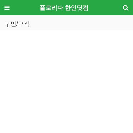
메뉴
플로리다 한인닷컴
구인/구직
기