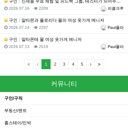
구인
신제품 무료 체험 및 피드백 그룹, 테스터가 되어주세요…
등록일
조회
등록자
2026.07.16
2209
피클크루
구인
알타몬과 플로리다 몰의 여성 옷가게 메니저
등록일
조회
등록자
2026.07.14
2297
Paul폴라
구인
알타몬테 몰 여성 옷가게 메니저
등록일
조회
등록자
2026.07.13
2519
Paul폴라
(current)
(next)
(last)
1
2
3
4
5
커뮤니티
구인/구직
부동산/렌트
홈스테이/민박