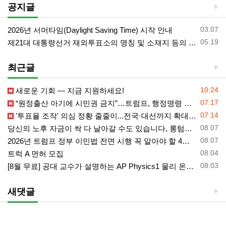
공지글
등록일
03.07
2026년 서머타임(Daylight Saving Time) 시작 안내
등록일
05.19
제21대 대통령선거 재외투표소의 명칭 및 소재지 등의 공고/올랜도 제외 투표소
최근글
등록일
10:24
새로운 기회 — 지금 지원하세요!
등록일
07:17
“원정출산 아기에 시민권 금지”…트럼프, 행정명령 서명
등록일
07:14
'투표율 조작' 의심 정황 줄줄이...전국·대선까지 확대되나
등록일
08.07
당신의 노후 자금이 싹 다 날아갈 수도 있습니다, 롱텀케어 준비 하기
등록일
08.07
2026년 트럼프 정부 이민법 전면 시행 꼭 알아야 할 4가지!!
등록일
08.04
트럭 A 면허 모집
등록일
08.03
[8월 무료] 공대 교수가 설명하는 AP Physics1 물리 온라인 강의
새댓글