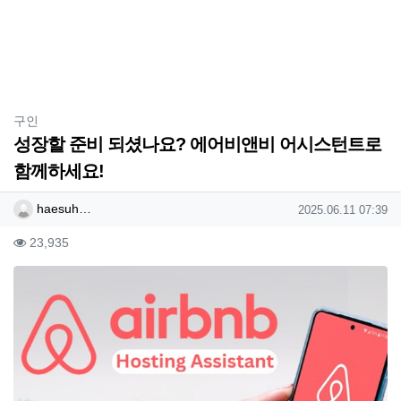
분류
구인
성장할 준비 되셨나요? 에어비앤비 어시스턴트로
함께하세요!
작성자 정보
작성
작성일
haesuh…
2025.06.11 07:39
컨텐츠 정보
조회
23,935
본문