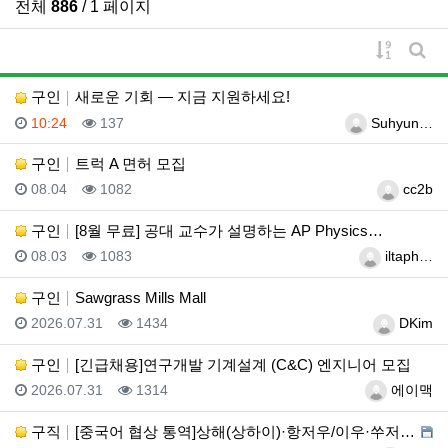
전체
886
/ 1 페이지
게시물 
게시
구인
새로운 기회 — 지금 지원하세요!
등록일
조회
등록자
10:24
137
Suhyun…
구인
트럭 A 면허 모집
등록일
조회
등록자
08.04
1082
cc2b
구인
[8월 무료] 공대 교수가 설명하는 AP Physics…
등록일
조회
등록자
08.03
1083
iltaph…
구인
Sawgrass Mills Mall
등록일
조회
등록자
2026.07.31
1434
DKim
구인
[긴급채용]연구개발 기계설계 (C&C) 엔지니어 모집
등록일
조회
등록자
2026.07.31
1314
에이맥
구직
[중국어 협상 통역]상해(상하이)·항저우/이우·쑤저우 …