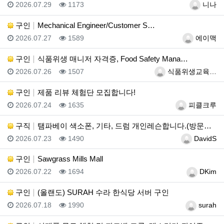
등록일
조회
등록자
2026.07.29
1173
니나
구인
Mechanical Engineer/Customer S…
등록일
조회
등록자
2026.07.27
1589
에이맥
구인
식품위생 매니저 자격증, Food Safety Mana…
등록일
조회
등록자
2026.07.26
1507
식품위생교육…
구인
제품 리뷰 체험단 모집합니다!
등록일
조회
등록자
2026.07.24
1635
피클크루
구직
탬파베이 색소폰, 기타, 드럼 개인레슨합니다.(방문레슨…
등록일
조회
등록자
2026.07.23
1490
DavidS
구인
Sawgrass Mills Mall
등록일
조회
등록자
2026.07.22
1694
DKim
구인
(올랜도) SURAH 수라 한식당 서버 구인
등록일
조회
등록자
2026.07.18
1990
surah